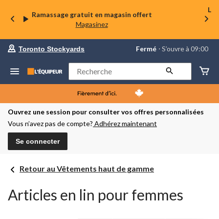
La 
Ramassage gratuit en magasin offert
Magasinez
votre
Fermé
⋅ S’ouvre à 09:00
Toronto Stockyards
magasin
préféré
est
Rechercher
Toronto
Stockyards,
courament
Fermé,
S’ouvre
Ouvrez une session pour consulter vos offres personnalisées
à
Vous n’avez pas de compte?
Adhérez maintenant
à
09:00
cliquer
Se connecter
pour
changer
Retour au Vêtements haut de gamme
Articles en lin pour femmes