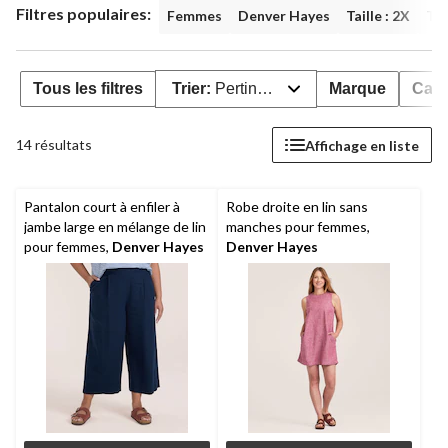
Filtres populaires:
Femmes
Denver Hayes
Taille : 2X
Tai
Tous les filtres
Trier:
Pertinence
Marque
Caté
14 résultats
Affichage en liste
Pantalon court à enfiler à
Robe droite en lin sans
jambe large en mélange de lin
manches pour femmes,
pour femmes,
Denver Hayes
Denver Hayes