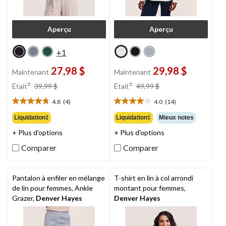
Aperçu
Aperçu
+1
27,98 $
29,98 $
Maintenant
Maintenant
prix
prix
±
±
Était
39,99 $
Était
49,99 $
était
était
4.8
(4)
4.0
(14)
39,99 $
49,99 $
4.8
4.0
étoile(s)
étoile(s)
Liquidation‡
Liquidation‡
Mieux notes
sur
sur
+ Plus d'options
+ Plus d'options
5.
5.
4
14
Comparer
Comparer
évaluations
évaluations
Pantalon à enfiler en mélange
T-shirt en lin à col arrondi
de lin pour femmes, Ankle
montant pour femmes,
Grazer,
Denver Hayes
Denver Hayes