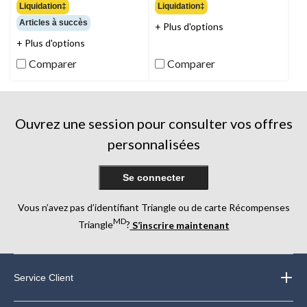
étoile(s)
étoile(s)
Liquidation‡
Liquidation‡
sur
sur
Articles à succès
+ Plus d'options
5.
5.
4
9
+ Plus d'options
évaluations
évaluations
Comparer
Comparer
Ouvrez une session pour consulter vos offres
personnalisées
Se connecter
Vous n’avez pas d’identifiant Triangle ou de carte Récompenses
MD
Triangle
?
S’inscrire maintenant
Service Client