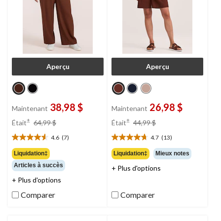
Aperçu
Aperçu
38,98 $
26,98 $
Maintenant
Maintenant
prix
prix
±
±
Était
64,99 $
Était
44,99 $
était
était
4.6
(7)
4.7
(13)
64,99 $
44,99 $
4.6
4.7
étoile(s)
étoile(s)
Liquidation‡
Liquidation‡
Mieux notes
sur
sur
Articles à succès
+ Plus d'options
5.
5.
7
13
+ Plus d'options
évaluations
évaluations
Comparer
Comparer