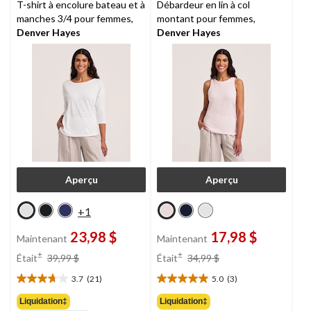
T-shirt à encolure bateau et à
Débardeur en lin à col
manches 3/4 pour femmes,
montant pour femmes,
Denver Hayes
Denver Hayes
Aperçu
Aperçu
+1
23,98 $
17,98 $
Maintenant
Maintenant
prix
prix
±
±
Était
39,99 $
Était
34,99 $
était
était
3.7
(21)
5.0
(3)
39,99 $
34,99 $
3.7
5.0
étoile(s)
étoile(s)
Liquidation‡
Liquidation‡