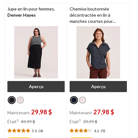
Jupe en lin pour femmes,
Chemise boutonnée
Denver Hayes
décontractée en lin à
manches courtes pour
femmes,
Denver Hayes
Aperçu
Aperçu
29,98 $
27,98 $
Maintenant
Maintenant
prix
prix
±
±
Était
49,99 $
Était
39,99 $
était
était
5.0
(4)
4.2
(9)
49,99 $
39,99 $
5.0
4.2