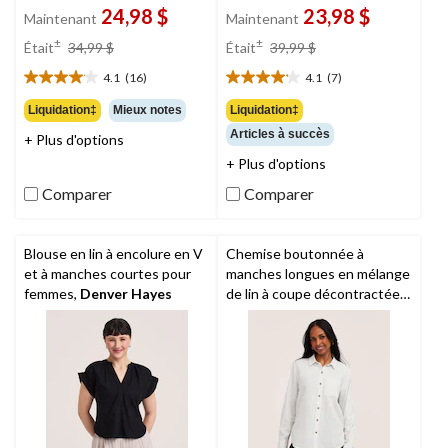
24,98 $
23,98 $
Maintenant
Maintenant
prix
prix
±
±
Était
34,99 $
Était
39,99 $
était
était
4.1
(16)
4.1
(7)
34,99 $
39,99 $
4.1
4.1
étoile(s)
étoile(s)
Liquidation‡
Mieux notes
Liquidation‡
sur
sur
Articles à succès
+ Plus d'options
5.
5.
16
7
+ Plus d'options
évaluations
évaluations
Comparer
Comparer
Blouse en lin à encolure en V
Chemise boutonnée à
et à manches courtes pour
manches longues en mélange
femmes,
Denver Hayes
de lin à coupe décontractée
pour femmes,
Denver Hayes