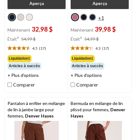
Aperçu
Aperçu
+1
32,98 $
39,98 $
Maintenant
Maintenant
prix
prix
±
±
Était
54,99 $
Était
54,99 $
était
était
4.5
(17)
4.3
(17)
54,99 $
54,99 $
4.5
4.3
étoile(s)
étoile(s)
Liquidation‡
Liquidation‡
sur
sur
Articles à succès
Articles à succès
5.
5.
17
17
+ Plus d'options
+ Plus d'options
évaluations
évaluations
Comparer
Comparer
Pantalon à enfiler en mélange
Bermuda en mélange de lin
de lin à jambe large pour
plissé pour femmes,
Denver
femmes,
Denver Hayes
Hayes