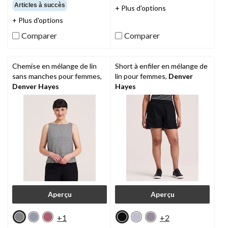
sur
sur
Articles à succès
+ Plus d'options
5.
5.
21
3
+ Plus d'options
évaluations
évaluations
Comparer
Comparer
Chemise en mélange de lin
Short à enfiler en mélange de
sans manches pour femmes,
lin pour femmes,
Denver
Denver Hayes
Hayes
Aperçu
Aperçu
+1
+2