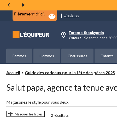
Circulaires
Toronto Stockyards
votre
Ouvert
⋅ Se ferme dans 20:
magasin
préféré
est
Toronto
Femmes
Hommes
Chaussures
Enfants
Stockyards,
courament
Ouvert,
Se
Accueil
Guide des cadeaux pour la fête des pères 2025
ferme
dans
à
Salut papa, agence ta tenue ave
20:00
cliquer
pour
changer
Magasonez le style pour vous deux.
Masquer les filtres
2 résultats