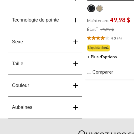
49,98 $
Technologie de pointe
Maintenant
prix
±
Était
74,99 $
était
4.0
(4)
74,99 $
4.0
Sexe
étoile(s)
Liquidation‡
sur
+ Plus d'options
5.
4
Taille
évaluations
Comparer
Couleur
Aubaines
Ouvrez une se