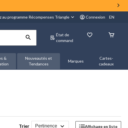
z au programme Récompenses Triangle
Connexion
EN
État de
command
es &
Nouveautés et
Cartes-
Marques
ation
Tendances
cadeaux
Trier
Pertinence
Affichage en liste