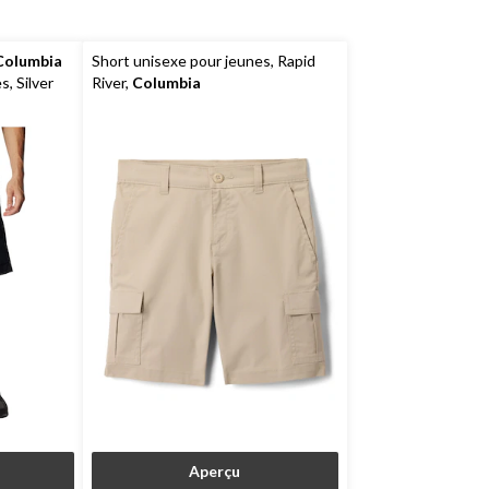
moi.
Columbia
Short unisexe pour jeunes, Rapid
, Silver
River,
Columbia
Aperçu