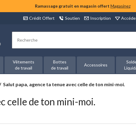
Ramassage gratuit en magasin offert
Magasinez
Accéde
Crédit Offert
Soutien
Inscription
Rechercher
00
Vêtements
Bottes
Sold
Accessoires
de travail
de travail
Liquid
Salut
Salut papa, agence ta tenue avec celle de ton mini-moi.
papa,
agence
c celle de ton mini-moi.
ta
tenue
avec
celle
de
ton
mini-