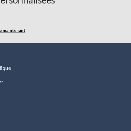
re maintenant
dique
ité