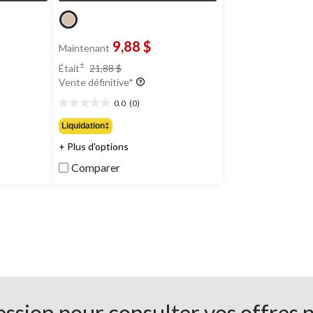
9,88 $
Maintenant
prix
±
Était
21,88 $
était
Vente définitive*
21,88 $
0.0
(0)
0.0
étoile(s)
Liquidation‡
sur
+ Plus d'options
5.
Comparer
ssion pour consulter vos offres 