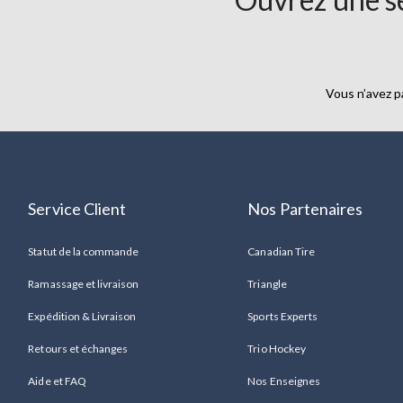
Vous n’avez p
Service Client
Nos Partenaires
Statut de la commande
Canadian Tire
Ramassage et livraison
Triangle
Expédition & Livraison
Sports Experts
Retours et échanges
Trio Hockey
Aide et FAQ
Nos Enseignes