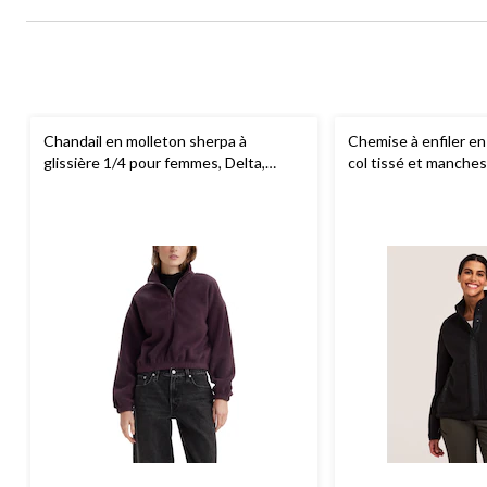
Chandail en molleton sherpa à
Chemise à enfiler en
glissière 1/4 pour femmes, Delta,
col tissé et manche
Levi's
femmes, Denver Ha