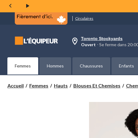
même
page.
Circulaires
Toronto Stockyards
votre
Ouvert
⋅ Se ferme dans 20:
magasin
préféré
est
Toronto
Femmes
Hommes
Chaussures
Enfants
Stockyards,
courament
Ouvert,
Se
Accueil
Femmes
Hauts
Blouses Et Chemises
Chemi
ferme
dans
à
20:00
cliquer
pour
changer