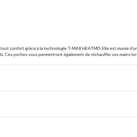
5.
5.
10
1
évaluations
év
tout confort grâce à la technologie T-MAX HEATMD. Elle est munie d'un 
els. Ces poches vous permettront également de réchauffer vos mains lor