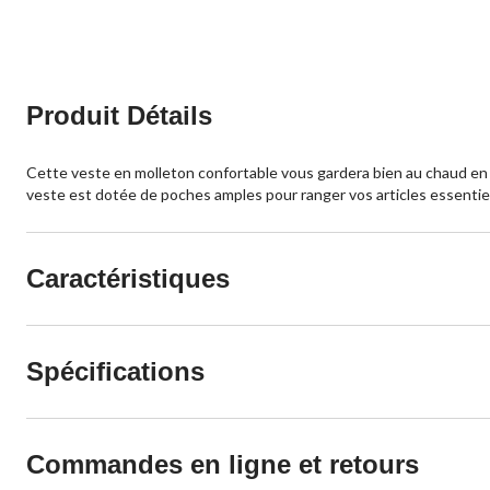
5.
5.
4
2
évaluations
évaluations
Produit Détails
Cette veste en molleton confortable vous gardera bien au chaud en 
veste est dotée de poches amples pour ranger vos articles essenti
Caractéristiques
Spécifications
Commandes en ligne et retours