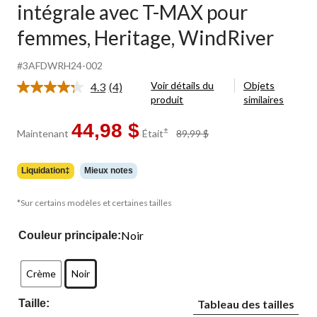
intégrale avec T-MAX pour
femmes, Heritage, WindRiver
#3AFDWRH24-002
Voir détails du
Objets
4.3
(4)
Lire
produit
similaires
les
4
commentaires.
44,98 $
prix
±
Maintenant
Était
89,99 $
Lien
était
vers
89,99 $
la
même
Liquidation‡
Mieux notes
page.
*Sur certains modèles et certaines tailles
Noir
Couleur principale:
Crème
Noir
Taille:
Tableau des tailles