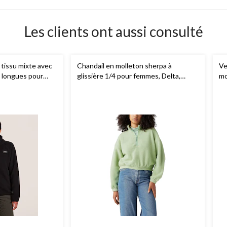
Les clients ont aussi consulté
 tissu mixte avec
Chandail en molleton sherpa à
Ve
s longues pour
glissière 1/4 pour femmes, Delta,
mo
yes
Levi's
Wi