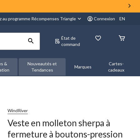
z au programme Récompenses Triangle
Connexion
EN
État de
command
es &
Nouveautés et
Cartes-
Marques
ation
Tendances
cadeaux
WindRiver
Veste en molleton sherpa à
fermeture à boutons-pression