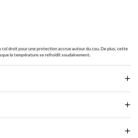
5.
1
aluation
évaluation
col droit pour une protection accrue autour du cou. De plus, cette
sque la température se refroidit soudainement.