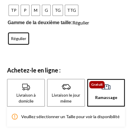
TP
P
M
G
TG
TTG
Régulier
Gamme de la deuxième taille:
Régulier
Achetez-le en ligne :
Gratuit
Livraison à
Livraison le jour
Ramassage
domicile
même
Veuillez sélectionner un Taille pour voir la disponibilité