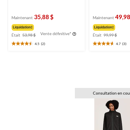
35,88 $
49,98
Maintenant
Maintenant
Liquidation‡
Liquidation‡
prix
prix
Vente définitive*
Était
53,98 $
Était
99,99 $
était
était
4.5
(2)
4.7
(3)
53,98 $
99,99 
4.5
4.7
étoile(s)
étoile(s)
sur
sur
5.
5.
2
3
évaluations
évaluations
Consultation en cou