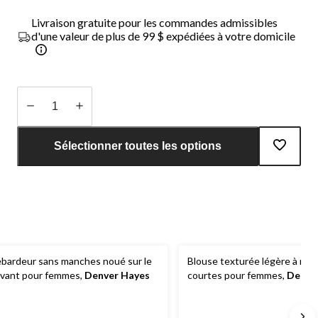
Livraison gratuite pour les commandes admissibles
d'une valeur de plus de 99 $ expédiées à votre domicile
Quantité
mise
Sélectionner toutes les options
à
jour
à
1
bardeur sans manches noué sur le
Blouse texturée légère à ma
vant pour femmes,
Denver Hayes
courtes pour femmes,
Denve