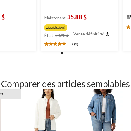
 $
35,88 $
8
Maintenant
Liquidation‡
5.
prix
Vente définitive*
ét
Était
53,98 $
était
su
5.0
(3)
$
53,98 $
5.
5.0
1
étoile(s)
év
sur
5.
3
évaluations
Comparer des articles semblables
rs