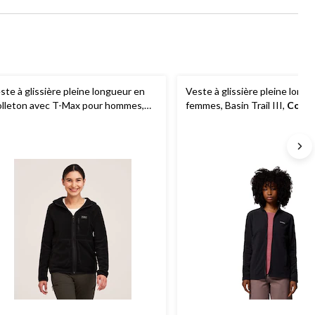
ste à glissière pleine longueur en
Veste à glissière pleine long
lleton avec T-Max pour hommes,
femmes, Basin Trail III,
Colum
ndRiver