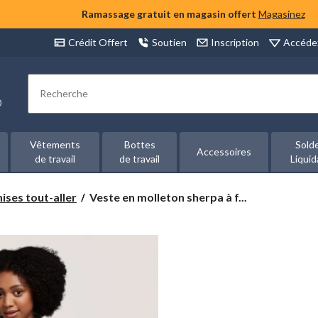
Ramassage gratuit en magasin offert
Magasinez
Accéde
Crédit Offert
Soutien
Inscription
Rechercher
00
Vêtements
Bottes
Sold
Accessoires
de travail
de travail
Liquid
Veste
ses tout-aller
Veste en molleton sherpa à f...
en
molleton
sherpa
à
fermeture
à
boutons-
pression
intégrale