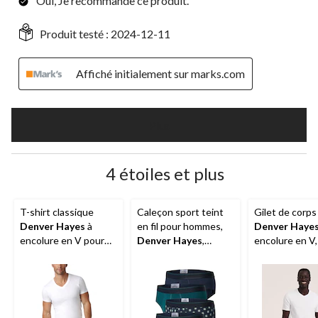
Oui, Je recommande ce produit.
Produit testé :
2024-12-11
Affiché initialement sur marks.com
Plus
4 étoiles et plus
T-shirt classique
Caleçon sport teint
Gilet de corps
Denver Hayes
à
en fil pour hommes,
Denver Haye
encolure en V pour
Denver Hayes
,
encolure en V
hommes, paquet de 2
paquet de 4
de 2