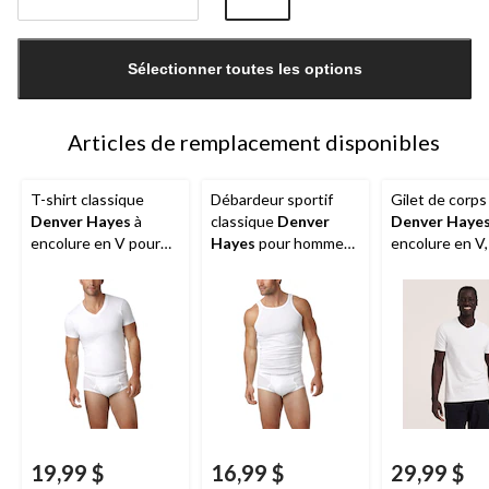
Quantité
mise
Sélectionner toutes les options
à
jour
à
1
Articles de remplacement disponibles
T-shirt classique
Débardeur sportif
Gilet de corps
Denver Hayes
à
classique
Denver
Denver Haye
encolure en V pour
Hayes
pour hommes,
encolure en V
hommes, paquet de 2
paquet de 2
de 2
19,99 $
16,99 $
29,99 $