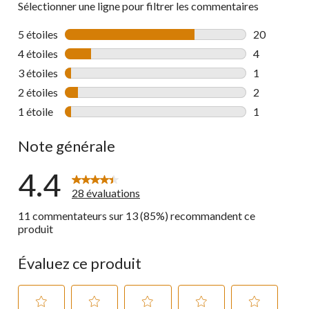
Sélectionner une ligne pour filtrer les commentaires
5 étoiles
étoiles
20
20 commenta
4 étoiles
étoiles
4
4 commentai
3 étoiles
étoiles
1
1 commentai
2 étoiles
étoiles
2
2 commentai
1 étoile
étoiles
1
1 commentai
Note générale
4.4
28 évaluations
11 commentateurs sur 13 (85%) recommandent ce
produit
Évaluez ce produit