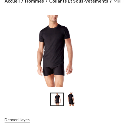
Accueil
Hommes
Collants Et Sous-Vêtements
Maillo
Denver Hayes