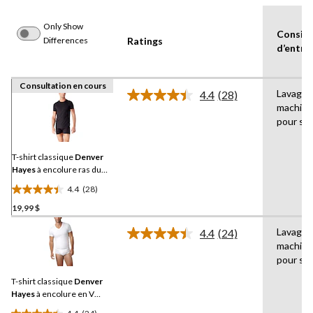
Only Show
Consig
Differences
Ratings
d’entre
Consultation en cours
Lavage
4.4
(28)
Lire
machine
les
pour sé
28
commentaires.
Lien
vers
T-shirt classique
Denver
la
Hayes
à encolure ras du
même
cou pour hommes, paquet
page.
4.4
(28)
de 2
4.4
19,99 $
étoile(s)
sur
Lavage
4.4
(24)
5.
Lire
machine
les
28
pour sé
24
évaluations
commentaires.
T-shirt classique
Denver
Lien
vers
Hayes
à encolure en V
la
pour hommes, paquet de 2