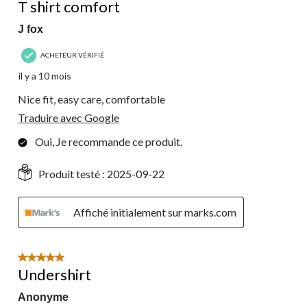
T shirt comfort
J fox
ACHETEUR VÉRIFIÉ
il y a 10 mois
Nice fit, easy care, comfortable
Traduire avec Google
Oui, Je recommande ce produit.
Produit testé :
2025-09-22
Affiché initialement sur marks.com
5 étoile(s) sur 5.
Undershirt
Anonyme