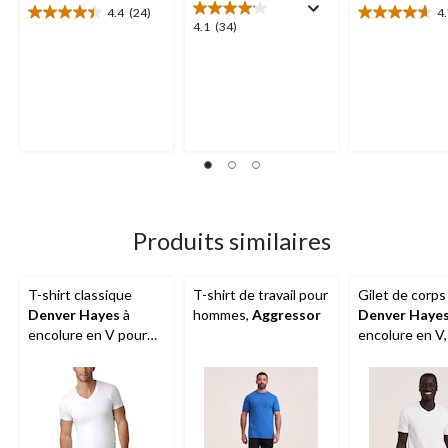
4.4
(24)
4
4.4
4.7
4.1
4.1
(34)
étoile(s)
étoile(s)
étoile(s)
sur
sur
sur
5.
5.
5.
24
20
34
évaluations
évaluations
évaluations
Produits similaires
T-shirt classique
T-shirt de travail pour
Gilet de corps
Denver Hayes
à
hommes,
Aggressor
Denver Haye
encolure en V pour
encolure en V
hommes, paquet de 2
de 2