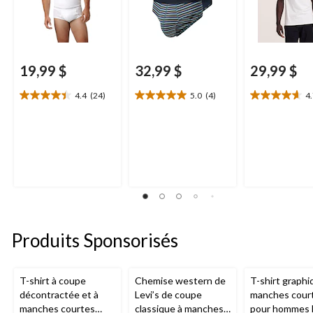
19,99 $
32,99 $
29,99 $
4.4
(24)
5.0
(4)
4
4.4
5.0
4.7
étoile(s)
étoile(s)
étoile(s)
sur
sur
sur
5.
5.
5.
24
4
20
évaluations
évaluations
évaluations
Produits Sponsorisés
T-shirt à coupe
Chemise western de
T-shirt graphi
décontractée et à
Levi’s de coupe
manches cour
manches courtes
classique à manches
pour hommes L