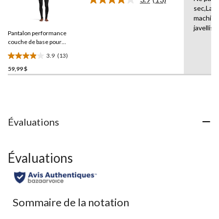
5.
Lire
sec,Lav
les
20
machine
13
évaluations
commentaires.
javellise
Pantalon performance
Lien
vers
couche de base pour
la
hommes,
Dakota
3.9
(13)
même
WorkPro Series
3.9
page.
59,99 $
étoile(s)
sur
5.
13
évaluations
Évaluations
Évaluations
Sommaire de la notation