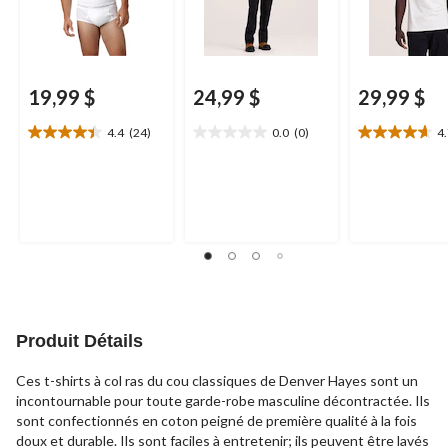
19,99 $
24,99 $
29,99 $
4.4
(24)
0.0
(0)
4
4.4
0.0
4.7
étoile(s)
étoile(s)
étoile(s)
sur
sur
sur
5.
5.
5.
24
20
évaluations
évaluations
Produit Détails
Ces t-shirts à col ras du cou classiques de Denver Hayes sont un
incontournable pour toute garde-robe masculine décontractée. Ils
sont confectionnés en coton peigné de première qualité à la fois
doux et durable. Ils sont faciles à entretenir; ils peuvent être lavés