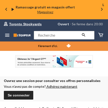
La 
Ramassage gratuit en magasin offert
Magasinez
votre
Ouvert
⋅ Se ferme dans 20:00
Toronto Stockyards
magasin
préféré
est
Rechercher
Toronto
Stockyards,
courament
Ouvert,
Se
ferme
dans
à
20:00
cliquer
pour
Ouvrez une session pour consulter vos offres personnalisées
changer
Vous n’avez pas de compte?
Adhérez maintenant
Se connecter