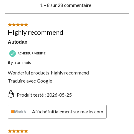
1
1 – 8 sur 28 commentaire
à
8
sur
28
5 étoile(s) sur 5.
commentaire.
Highly recommend
Autodan
ACHETEUR VÉRIFIÉ
il y a un mois
Wonderful products, highly recommend
Traduire avec Google
Produit testé :
2026-05-25
Affiché initialement sur marks.com
5 étoile(s) sur 5.