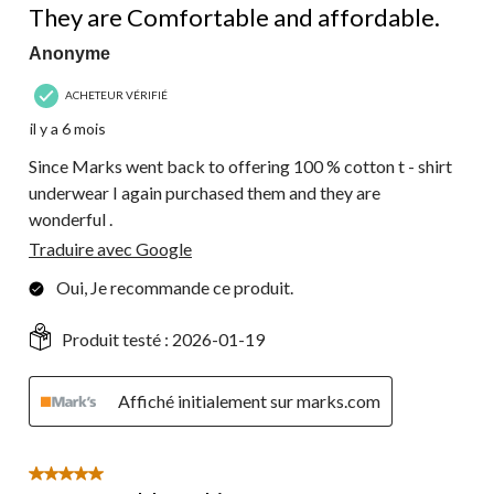
They are Comfortable and affordable.
Anonyme
ACHETEUR VÉRIFIÉ
il y a 6 mois
Since Marks went back to offering 100 % cotton t - shirt
underwear I again purchased them and they are
wonderful .
Traduire avec Google
Oui, Je recommande ce produit.
Produit testé :
2026-01-19
Affiché initialement sur marks.com
5 étoile(s) sur 5.