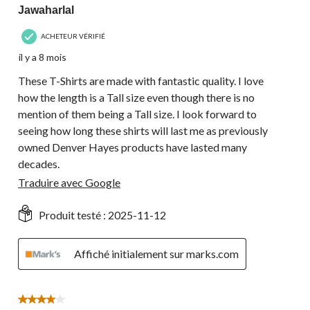
Jawaharlal
ACHETEUR VÉRIFIÉ
il y a 8 mois
These T-Shirts are made with fantastic quality. I love
how the length is a Tall size even though there is no
mention of them being a Tall size. I look forward to
seeing how long these shirts will last me as previously
owned Denver Hayes products have lasted many
decades.
Traduire avec Google
Produit testé :
2025-11-12
Affiché initialement sur marks.com
4 étoile(s) sur 5.