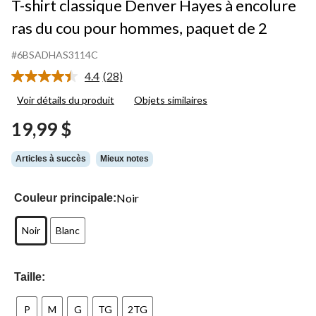
T-shirt classique Denver Hayes à encolure
ras du cou pour hommes, paquet de 2
#6BSADHAS3114C
4.4
(28)
Lire
les
Voir détails du produit
Objets similaires
28
commentaires.
19,99 $
Lien
vers
la
Articles à succès
Mieux notes
même
page.
Noir
Couleur principale:
Noir
Blanc
Taille:
P
M
G
TG
2TG