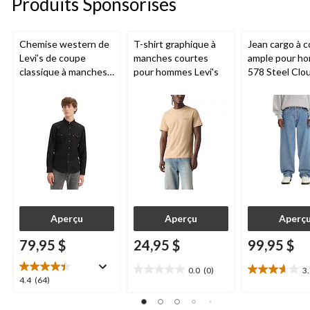
Produits Sponsorisés
Chemise western de
T-shirt graphique à
Jean cargo à 
Levi’s de coupe
manches courtes
ample pour h
classique à manches
pour hommes Levi's
578 Steel Clo
longues et en sergé
Levi's
de coton pour
hommes Barstow
Aperçu
Aperçu
Aperç
79,95 $
24,95 $
99,95 $
0.0
(0)
3
0.0
3.7
4.4
4.4
(64)
étoile(s)
étoile(s)
étoile(s)
sur
sur
sur