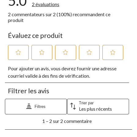
5.0
2 évaluations
2 commentateurs sur 2 (100%) recommandent ce
produit
Évaluez ce produit
Sélectionnez
Sélectionnez
Sélectionnez
Sélectionnez
Sélectionnez
Pour ajouter un avis, vous devrez fournir une adresse
pour
pour
pour
pour
pour
évaluer
évaluer
évaluer
évaluer
évaluer
courriel valide à des fins de vérification.
l'article
l'article
l'article
l'article
l'article
à
à
à
à
à
Filtrer les avis
1
2
3
4
5
étoile.
étoiles.
étoiles.
étoiles.
étoiles.
Cette
Cette
Cette
Cette
Cette
Trier par
Filtres
Les plus récents
action
action
action
action
action
ouvrira
ouvrira
ouvrira
ouvrira
ouvrira
1
le
le
le
le
le
1 – 2 sur 2 commentaire
à
formulaire
formulaire
formulaire
formulaire
formulaire
2
de
de
de
de
de
sur