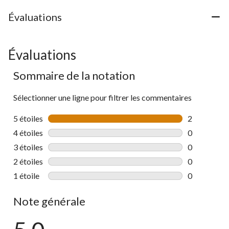
Évaluations
Évaluations
Sommaire de la notation
Sélectionner une ligne pour filtrer les commentaires
5 étoiles
étoiles
2
2 commentai
4 étoiles
étoiles
0
0 commentai
3 étoiles
étoiles
0
0 commentai
2 étoiles
étoiles
0
0 commentai
1 étoile
étoiles
0
0 commentai
Note générale