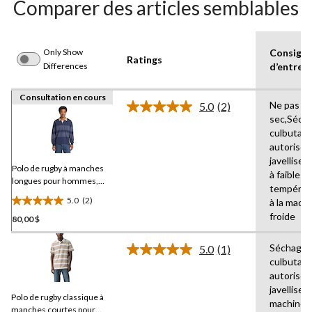
évaluations
Comparer des articles semblables
Only Show
Consign
Ratings
Differences
d’entret
Consultation en cours
Ne pas ne
5.0
(2)
Lire
sec,Séch
les
culbutag
2
commentaires.
autorisé,
Lien
javelliser
vers
Polo de rugby à manches
à faible
la
longues pour hommes,
températ
même
Timberland
page.
5.0
(2)
à la machi
5.0
froide
80,00 $
étoile(s)
sur
Séchage 
5.
5.0
(1)
Lire
culbutag
2
1
autorisé,
commentaire.
évaluations
Lien
javelliser,
Polo de rugby classique à
vers
machine à
la
manches courtes pour