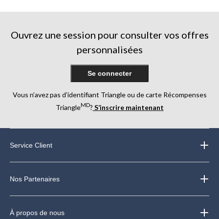
5.
5.
5.
3
64
évaluations
évaluations
Ouvrez une session pour consulter vos offres
personnalisées
Se connecter
Vous n’avez pas d’identifiant Triangle ou de carte Récompenses
MD
Triangle
?
S’inscrire maintenant
Service Client
Nos Partenaires
À propos de nous