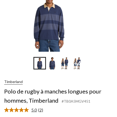
pour
hommes,
Timberland
+4
Timberland
Polo de rugby à manches longues pour
hommes, Timberland
#TB0A5MGV451
5.0
(2)
Lire
les