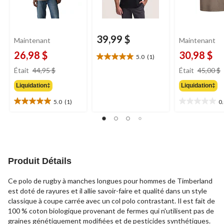
39,99 $
Maintenant
Maintenant
26,98 $
30,98 $
5.0
(1)
5.0
prix
étoile(s)
Était
44,95 $
Était
45,00 $
était
sur
Liquidation‡
Liquidation‡
44,95 $
5.
1
5.0
(1)
0
5.0
0.0
évaluation
étoile(s)
étoile(s)
sur
sur
5.
5.
1
évaluation
Produit Détails
Ce polo de rugby à manches longues pour hommes de Timberland
est doté de rayures et il allie savoir-faire et qualité dans un style
classique à coupe carrée avec un col polo contrastant. Il est fait de
100 % coton biologique provenant de fermes qui n'utilisent pas de
graines génétiquement modifiées et de pesticides synthétiques.