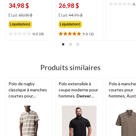
34,98 $
26,98 $
0
0.0
étoile(s)
prix
prix
Était
60,00 $
Était
44,95 $
sur
était
était
5.
Liquidation‡
Liquidation‡
60,00 $
44,95 $
0.0
(0)
5.0
(1)
0.0
5.0
étoile(s)
étoile(s)
sur
sur
5.
5.
1
évaluation
Produits similaires
Polo de rugby
Polo extensible à
Polo à manch
classique à manches
coupe moderne pour
courtes pour
courtes pour
hommes,
Denver
hommes, Aust
hommes,
Levi's
Hayes
& Jones