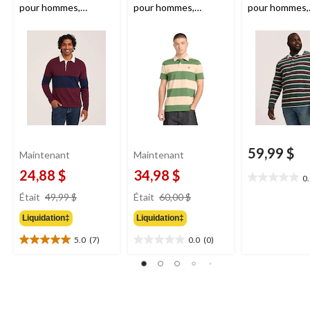
pour hommes,
pour hommes,
pour hommes,
Denver Hayes
Timberland
Denver Haye
59,99 $
Maintenant
Maintenant
24,88 $
34,98 $
0
0.0
prix
prix
étoile(s)
Était
49,99 $
Était
60,00 $
était
était
sur
Liquidation‡
Liquidation‡
49,99 $
60,00 $
5.
5.0
(7)
0.0
(0)
5.0
0.0
étoile(s)
étoile(s)
sur
sur
5.
5.
7