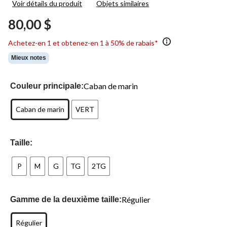
Voir détails du produit
Objets similaires
2
commentaires.
80,00 $
Lien
vers
la
Achetez-en 1 et obtenez-en 1 à 50% de rabais*
même
page.
Mieux notes
Caban de marin
Couleur principale:
Caban de marin
VERT
Taille:
P
M
G
TG
2TG
Régulier
Gamme de la deuxième taille:
Régulier