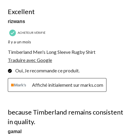
soumission.
soumission.
soumission.
soumission.
soumission.
2
5 étoile(s) sur 5.
commentaire.
Excellent
rizwans
ACHETEUR VÉRIFIÉ
il y a un mois
Timberland Men's Long Sleeve Rugby Shirt
Traduire avec Google
Oui, Je recommande ce produit.
Affiché initialement sur marks.com
5 étoile(s) sur 5.
because Timberland remains consistent
in quality.
gamal