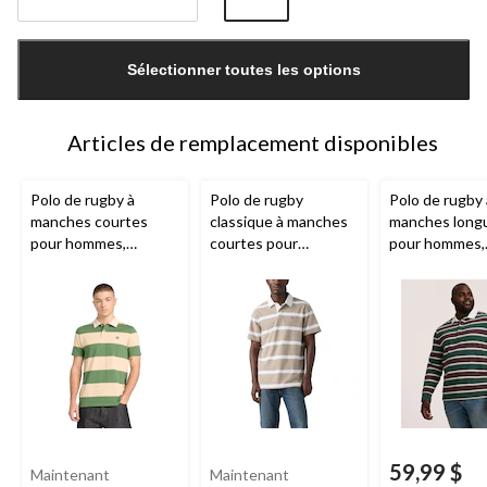
Quantité
mise
Sélectionner toutes les options
à
jour
à
1
Articles de remplacement disponibles
Polo de rugby à
Polo de rugby
Polo de rugby 
manches courtes
classique à manches
manches long
pour hommes,
courtes pour
pour hommes,
Timberland
hommes,
Levi's
Denver Haye
59,99 $
Maintenant
Maintenant