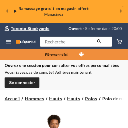
La 
Ramassage gratuit en magasin offert
Magasinez
votre
Ouvert
⋅ Se ferme dans 20:00
Toronto Stockyards
magasin
préféré
est
Rechercher
Toronto
Stockyards,
courament
Ouvert,
Se
Ouvrez une session pour consulter vos offres personnalisées
ferme
Vous n’avez pas de compte?
Adhérez maintenant
dans
à
20:00
Se connecter
cliquer
pour
changer
Polo
Accueil
Hommes
Hauts
Hauts
Polos
Polo de rugb
de
rugby
à
manches
longues