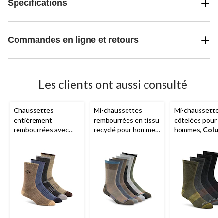
Spécifications
Commandes en ligne et retours
Les clients ont aussi consulté
Chaussettes
Mi-chaussettes
Mi-chaussett
entièrement
rembourrées en tissu
côtelées pour
rembourrées avec
recyclé pour hommes,
hommes,
Col
contrôle de l'humidité
Merrell
, paquet de
paquet de 4 p
pour hommes,
6 paires
Columbia
, paquet de
4 paires