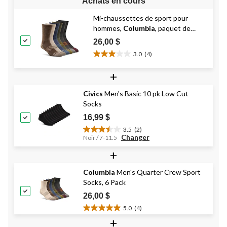
Achats en cours
Mi-chaussettes de sport pour
hommes,
Columbia
, paquet de
6 paires
26,00 $
3.0
(4)
3.0
étoile(s)
+
sur
5.
Civics
Men's Basic 10 pk Low Cut
4
Socks
évaluations
16,99 $
3.5
(2)
3.5
Changer
Noir / 7-11.5
étoile(s)
+
sur
5.
2
Columbia
Men's Quarter Crew Sport
évaluations
Socks, 6 Pack
26,00 $
5.0
(4)
5.0
+
étoile(s)