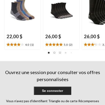
22,00 $
26,00 $
26,00 $
4.0
(1)
5.0
(2)
3
4.0
5.0
3.2
étoile(s)
étoile(s)
étoile(s)
sur
sur
sur
5.
5.
5.
1
2
21
évaluation
évaluations
évaluations
Ouvrez une session pour consulter vos offres
personnalisées
Se connecter
Vous n’avez pas d’identifiant Triangle ou de carte Récompenses