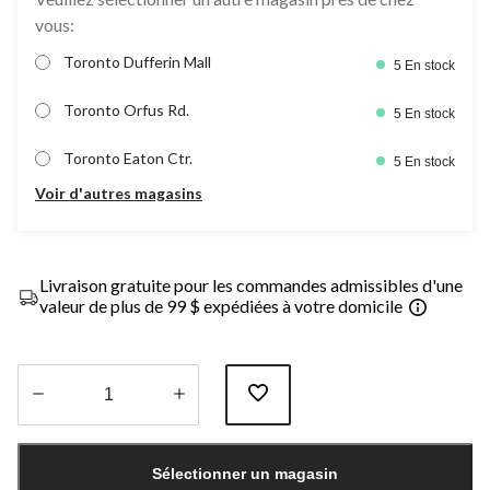
vous:
Toronto Dufferin Mall
5 En stock
Toronto Orfus Rd.
5 En stock
Toronto Eaton Ctr.
5 En stock
Voir d'autres magasins
Livraison gratuite pour les commandes admissibles d'une
valeur de plus de 99 $ expédiées à votre domicile
Quantité
mise
Sélectionner un magasin
à