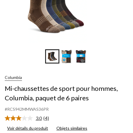
Columbia
Mi-chaussettes de sport pour hommes,
Columbia, paquet de 6 paires
#RCS942MMWAS36PR
3.0
(4)
Lire
les
Voir détails du produit
Objets similaires
4