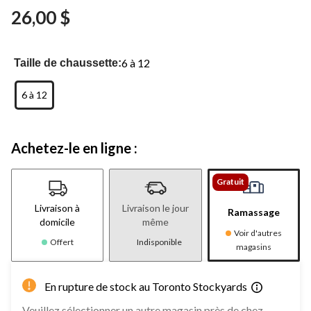
commentaires.
26,00 $
Lien
vers
la
même
page.
6 à 12
Taille de chaussette:
6 à 12
Achetez-le en ligne :
Gratuit
Livraison à
Livraison le jour
Ramassage
domicile
même
Voir d'autres
Offert
Indisponible
magasins
En rupture de stock au Toronto Stockyards
Veuillez sélectionner un autre magasin près de chez