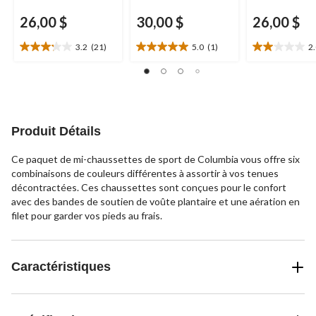
26,00 $
30,00 $
26,00 $
3.2
(21)
5.0
(1)
2
3.2
5.0
2.0
étoile(s)
étoile(s)
étoile(s)
sur
sur
sur
5.
5.
5.
21
1
2
évaluations
évaluation
évaluations
Produit Détails
Ce paquet de mi-chaussettes de sport de Columbia vous offre six
combinaisons de couleurs différentes à assortir à vos tenues
décontractées. Ces chaussettes sont conçues pour le confort
avec des bandes de soutien de voûte plantaire et une aération en
filet pour garder vos pieds au frais.
Caractéristiques