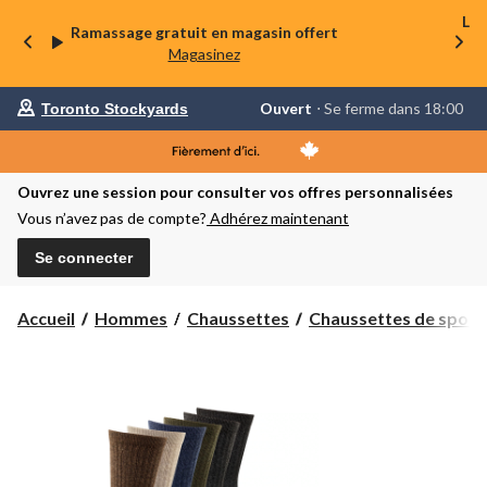
La 
Ramassage gratuit en magasin offert
Magasinez
votre
Ouvert
⋅ Se ferme dans 18:00
Toronto Stockyards
magasin
préféré
est
Toronto
Ouvrez une session pour consulter vos offres personnalisées
Stockyards,
courament
Vous n’avez pas de compte?
Adhérez maintenant
Ouvert,
Se
Se connecter
ferme
dans
à
18:00
Accueil
Hommes
Chaussettes
Chaussettes de sport
cliquer
pour
changer