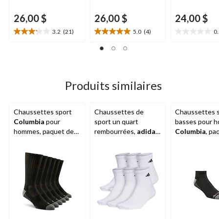
26,00 $
26,00 $
24,00 $
3.2
(21)
5.0
(4)
0
3.2
5.0
0.0
étoile(s)
étoile(s)
étoile(s)
sur
sur
sur
5.
5.
5.
21
4
évaluations
évaluations
Produits similaires
Chaussettes sport
Chaussettes de
Chaussettes 
Columbia
pour
sport un quart
basses pour 
hommes, paquet de
rembourrées,
adidas
,
Columbia
, pa
6 paires
paquet de 6 paires
6 paires