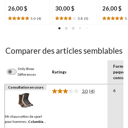
26,00 $
30,00 $
26,00 $
5.0
(4)
3.8
(5)
5
5.0
3.8
5.0
étoile(s)
étoile(s)
étoile(s)
sur
sur
sur
5.
5.
5.
4
5
1
évaluations
évaluations
évaluation
Comparer des articles semblables
Format
Only Show
Ratings
paquet
Differences
consom
Consultation en cours
6
3.0
(4)
Lire
les
4
commentaires.
Lien
vers
Mi-chaussettes de sport
la
pour hommes,
Columbia
,
même
paquet de 6 paires