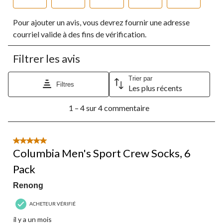
Sélectionnez
Sélectionnez
Sélectionnez
Sélectionnez
Sélectionnez
Pour ajouter un avis, vous devrez fournir une adresse
pour
pour
pour
pour
pour
évaluer
évaluer
évaluer
évaluer
évaluer
courriel valide à des fins de vérification.
l'article
l'article
l'article
l'article
l'article
à
à
à
à
à
Filtrer les avis
1
2
3
4
5
étoile.
étoiles.
étoiles.
étoiles.
étoiles.
Cette
Cette
Cette
Cette
Cette
Trier par
Filtres
Les plus récents
action
action
action
action
action
ouvrira
ouvrira
ouvrira
ouvrira
ouvrira
1
le
le
le
le
le
1 – 4 sur 4 commentaire
à
formulaire
formulaire
formulaire
formulaire
formulaire
4
de
de
de
de
de
sur
soumission.
soumission.
soumission.
soumission.
soumission.
4
5 étoile(s) sur 5.
commentaire.
Columbia Men's Sport Crew Socks, 6
Pack
Renong
ACHETEUR VÉRIFIÉ
il y a un mois