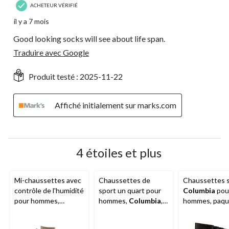
ACHETEUR VÉRIFIÉ
il y a 7 mois
Good looking socks will see about life span.
Traduire avec Google
Produit testé :
2025-11-22
Affiché initialement sur marks.com
4 étoiles et plus
Mi-chaussettes avec
Chaussettes de
Chaussettes 
contrôle de l'humidité
sport un quart pour
Columbia
pou
pour hommes,
hommes,
Columbia
,
hommes, paqu
Columbia
paquet de 6 paires
6 paires