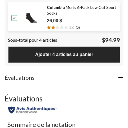
sur
Columbia
Men's 6-Pack Low Cut Sport
5.
Socks
4
évaluations
26,00 $
2.0
(2)
2.0
étoile(s)
$94.99
Sous-total pour 4 articles
sur
5.
2
Ajouter 4 articles au panier
évaluations
Évaluations
Évaluations
Sommaire de la notation