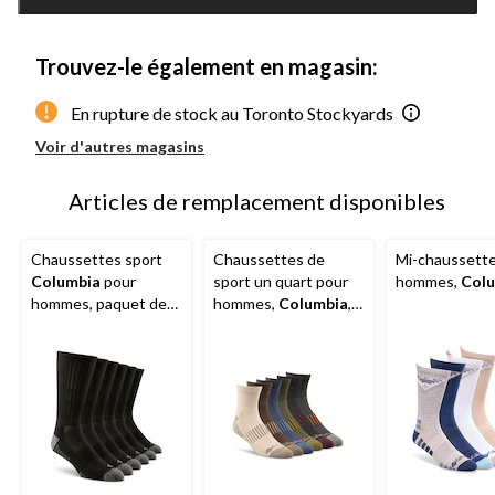
jour
à
1
Trouvez-le également en magasin:
En rupture de stock au Toronto Stockyards
Voir d'autres magasins
Articles de remplacement disponibles
Chaussettes sport
Chaussettes de
Mi-chaussette
Columbia
pour
sport un quart pour
hommes,
Col
hommes, paquet de
hommes,
Columbia
,
6 paires
paquet de 6 paires