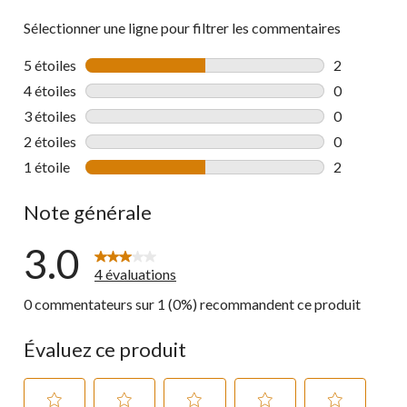
Sélectionner une ligne pour filtrer les commentaires
5 étoiles
étoiles
2
2 commentai
4 étoiles
étoiles
0
0 commentai
3 étoiles
étoiles
0
0 commentai
2 étoiles
étoiles
0
0 commentai
1 étoile
étoiles
2
2 commentai
Note générale
3.0
4 évaluations
0 commentateurs sur 1 (0%) recommandent ce produit
Évaluez ce produit