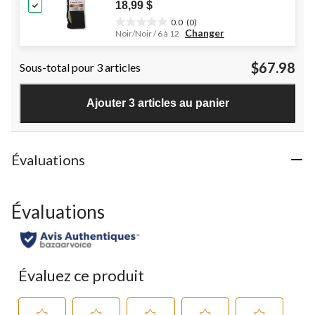
18,99 $
0.0
(0)
0.0
Changer
Noir/Noir / 6 à 12
étoile(s)
sur
$67.98
Sous-total pour 3 articles
5.
Ajouter 3 articles au panier
Évaluations
Évaluations
Évaluez ce produit