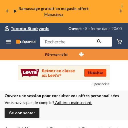
La 
Ramassage gratuit en magasin offert
Magasinez
votre
Ouvert
⋅ Se ferme dans 20:00
Toronto Stockyards
magasin
préféré
est
Rechercher
Toronto
Stockyards,
courament
Ouvert,
Se
ferme
dans
à
20:00
Sponsorisé
cliquer
pour
Ouvrez une session pour consulter vos offres personnalisées
changer
Vous n’avez pas de compte?
Adhérez maintenant
Se connecter