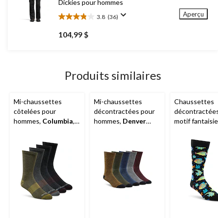
Dickies pour hommes
Aperçu
3.8
(36)
3.8
étoile(s)
104,99 $
sur
5.
36
évaluations
Produits similaires
Mi-chaussettes
Mi-chaussettes
Chaussettes
côtelées pour
décontractées pour
décontractées
hommes,
Columbia
,
hommes,
Denver
motif fantaisie
paquet de 4 paires
Hayes
, paquet de 5
d'animaux pou
hommes,
Den
Hayes