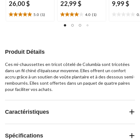
26,00 $
22,99 $
9,99 $
5.0
(1)
4.0
(1)
0
5.0
4.0
0.0
étoile(s)
étoile(s)
étoile(s)
sur
sur
sur
5.
5.
5.
1
1
évaluation
évaluation
Produit Détails
Ces mi-chaussettes en tricot côtelé de Columbia sont tricotées
dans un fil chiné d'épaisseur moyenne. Elles offrent un confort
accru grâce à un soutien de voûte plantaire et à des dessous semi-
rembourrés. Elles sont offertes dans un paquet de quatre paires
pour faciliter vos achats.
Caractéristiques
Spécifications