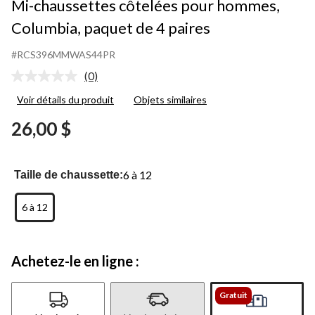
Mi-chaussettes côtelées pour hommes,
Columbia, paquet de 4 paires
#RCS396MMWAS44PR
(0)
Aucune
cote
Voir détails du produit
Objets similaires
pour
ce
26,00 $
produit.
Lien
vers
la
même
6 à 12
Taille de chaussette:
page.
6 à 12
Achetez-le en ligne :
Gratuit