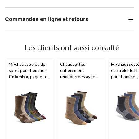
Commandes en ligne et retours
Les clients ont aussi consulté
Mi-chaussettes de
Chaussettes
Mi-chaussette
sport pour hommes,
entièrement
contrôle de l'
Columbia
, paquet de
rembourrées avec
pour hommes,
6 paires
contrôle de l'humidité
Columbia
pour hommes,
Columbia
, paquet de
4 paires