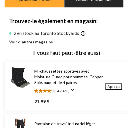
jour
à
1
Trouvez-le également en magasin:
2 en stock au Toronto Stockyards
Voir d'autres magasins
Il vous faut peut-être aussi
Mi-chaussettes sportives avec
Moisture Guard pour hommes, Copper
Sole, paquet de 4 paires
Aperçu
4.2
(60)
4.2
étoile(s)
21,99 $
sur
5.
60
évaluations
Pantalon de travail industriel léger