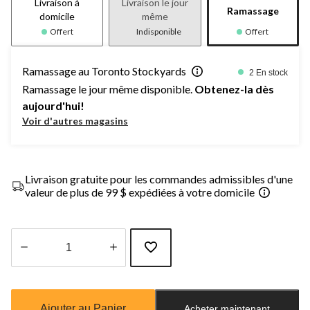
Livraison à
Livraison le jour
Ramassage
domicile
même
Offert
Indisponible
Offert
Ramassage au Toronto Stockyards
2 En stock
Ramassage le jour même disponible.
Obtenez-la dès
aujourd'hui!
Voir d'autres magasins
Livraison gratuite pour les commandes admissibles d'une
valeur de plus de 99 $ expédiées à votre domicile
Quantité
mise
à
Ajouter au Panier
Acheter maintenant