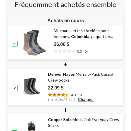
Fréquemment achetés ensemble
Achats en cours
Mi-chaussettes côtelées pour
hommes,
Columbia
, paquet de
4 paires
26,00 $
0.0
(0)
0.0
étoile(s)
+
sur
5.
Denver Hayes
Men's 5-Pack Casual
Crew Socks
22,99 $
4.3
(3)
4.3
Changer
Noir/Gris / 7-11.5
étoile(s)
+
sur
5.
3
Copper Sole
Men's 2pk Everyday Crew
évaluations
Socks