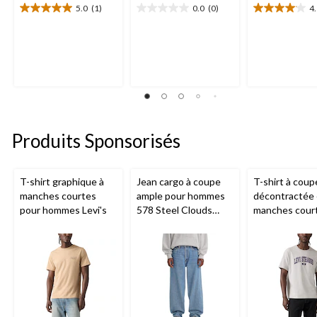
5.0
(1)
0.0
(0)
4
5.0
0.0
4.1
étoile(s)
étoile(s)
étoile(s)
sur
sur
sur
5.
5.
5.
1
19
évaluation
évaluations
Produits Sponsorisés
T-shirt graphique à
Jean cargo à coupe
T-shirt à coup
manches courtes
ample pour hommes
décontractée 
pour hommes Levi's
578 Steel Clouds
manches cour
Levi's
pour hommes L