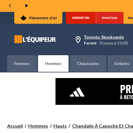
même
page.
Toronto Stockyards
votre
Fermé
⋅ S’ouvre à 10:00
magasin
préféré
est
Toronto
Femmes
Hommes
Chaussures
Enfants
Stockyards,
courament
Fermé,
S’ouvre
à
à
10:00
cliquer
pour
changer
Accueil
Hommes
Hauts
Chandails À Capuche Et Cha