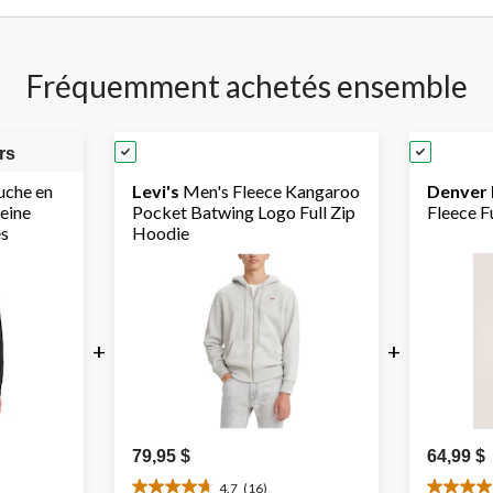
Fréquemment achetés ensemble
rs
uche en
Levi's
Men's Fleece Kangaroo
Denver
leine
Pocket Batwing Logo Full Zip
Fleece F
es
Hoodie
+
+
79,95 $
64,99 $
4.7
(16)