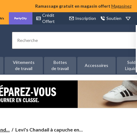
Ramassage gratuit en magasin offert
Magasinez
Crédit
Inscription
Soutien
Offert
Rechercher
Vêtements
Bottes
Sold
Accessoires
de travail
de travail
Liquid
Levi's
nd...
Levi's Chandail à capuche en...
Chandail