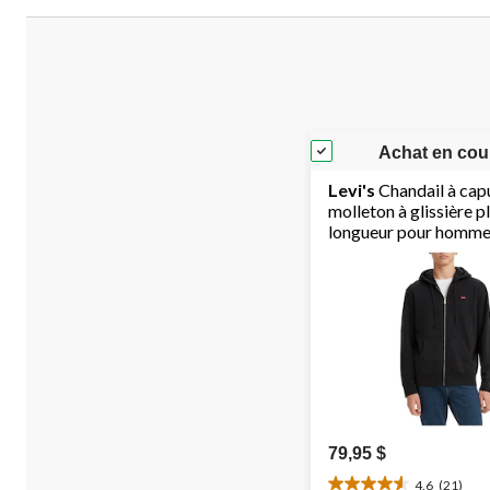
Achat en cou
Levi's
Chandail à cap
molleton à glissière p
longueur pour homm
79,95 $
4.6
(21)