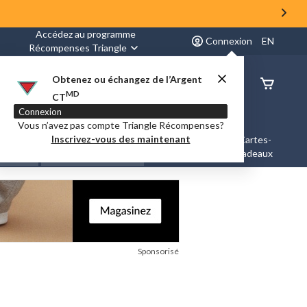
Accédez au programme
Connexion
EN
Récompenses Triangle
Obtenez ou échangez de l’Argent
État de
MD
CT
command
Connexion
Vous n’avez pas compte Triangle Récompenses?
Inscrivez-vous des maintenant
es &
Nouveautés et
Cartes-
Marques
ation
Tendances
cadeaux
Sponsorisé