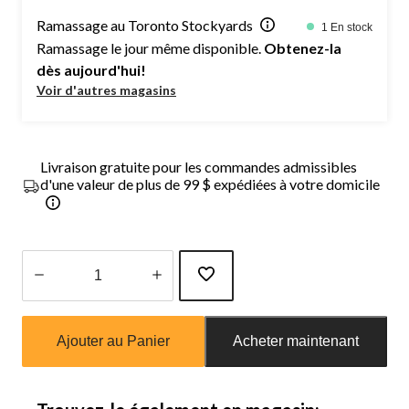
Ramassage au Toronto Stockyards
1 En stock
Ramassage le jour même disponible.
Obtenez-la
dès aujourd'hui!
Voir d'autres magasins
Livraison gratuite pour les commandes admissibles
d'une valeur de plus de 99 $ expédiées à votre domicile
Quantité
mise
Ajouter au Panier
Acheter maintenant
à
jour
à
1