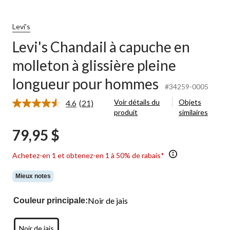
Levi's
Levi's Chandail à capuche en
molleton à glissière pleine
longueur pour hommes
#34259-0005
Voir détails du
Objets
4.6
(21)
Lire
produit
similaires
les
21
79,95 $
commentaires.
Lien
vers
Achetez-en 1 et obtenez-en 1 à 50% de rabais*
la
même
page.
Mieux notes
Noir de jais
Couleur principale:
Noir de jais