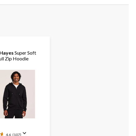
 Hayes
Super Soft
ull Zip Hoodie
4.6
(107)