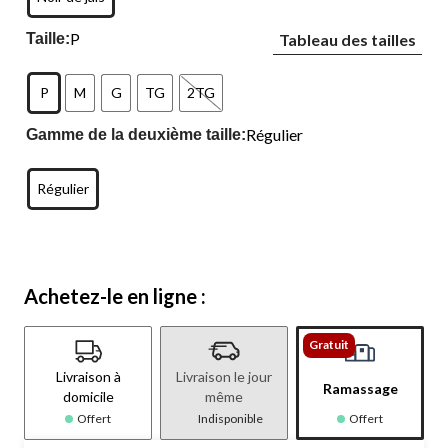
P
Taille:
Tableau des tailles
P
M
G
TG
2TG
Régulier
Gamme de la deuxième taille:
Régulier
Achetez-le en ligne :
Gratuit
Livraison à
Livraison le jour
Ramassage
domicile
même
Offert
Indisponible
Offert