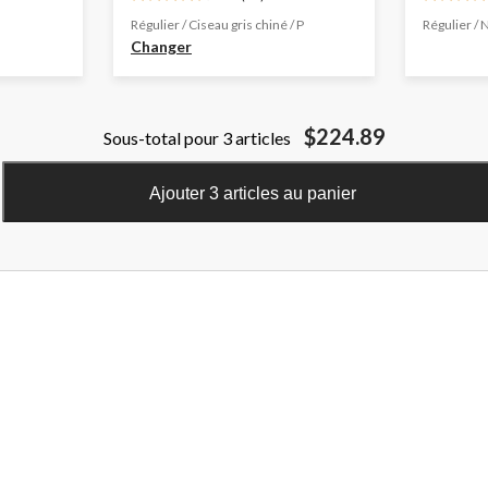
4.7
4.6
étoile(s)
étoile(s)
Régulier / Ciseau gris chiné / P
Régulier / 
sur
sur
Changer
5.
5.
16
107
évaluations
évaluati
$224.89
Sous-total pour 3 articles
Ajouter 3 articles au panier