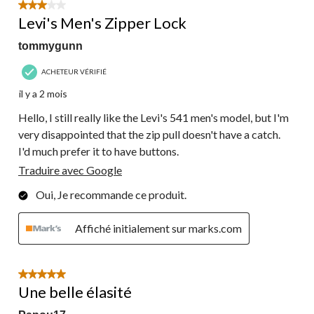
3 étoile(s) sur 5.
Levi's Men's Zipper Lock
tommygunn
ACHETEUR VÉRIFIÉ
il y a 2 mois
Hello, I still really like the Levi's 541 men's model, but I'm
very disappointed that the zip pull doesn't have a catch.
I'd much prefer it to have buttons.
Traduire avec Google
Oui, Je recommande ce produit.
Affiché initialement sur marks.com
5 étoile(s) sur 5.
Une belle élasité