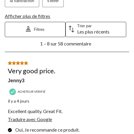
la satisfaction
s'étirer
Afficher plus de filtres
Trier par
Filtres
Les plus récents
1
1 – 8 sur 58 commentaire
à
8
sur
58
5 étoile(s) sur 5.
commentaire.
Very good price.
Jenny3
ACHETEUR VÉRIFIÉ
il y a 4 jours
Excellent quality. Great Fit.
Traduire avec Google
Oui, Je recommande ce produit.