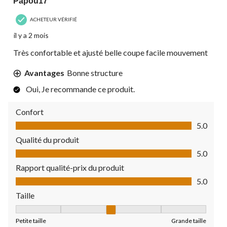
Papou17
ACHETEUR VÉRIFIÉ
il y a 2 mois
Très confortable et ajusté belle coupe facile mouvement
Avantages
Bonne structure
Oui, Je recommande ce produit.
Confort
Confort, 5.0 sur 5
5.0
Qualité du produit
Qualité du produit, 5.0 sur 5
5.0
Rapport qualité-prix du produit
Rapport qualité-prix du produit, 5.0 sur 5
5.0
Taille
Taille, 3 sur 5, où 1 est égal à Petite taille et 5 est égal à Grande
Petite taille
Grande taille