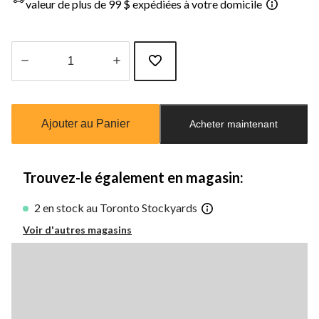
valeur de plus de 99 $ expédiées à votre domicile
Quantité
mise
à
Ajouter au Panier
Acheter maintenant
jour
à
1
Trouvez-le également en magasin:
2 en stock au Toronto Stockyards
Voir d'autres magasins