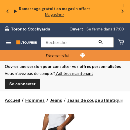
La 
Ramassage gratuit en magasin offert
Magasinez
votre
Ouvert
⋅ Se ferme dans 17:00
Toronto Stockyards
magasin
préféré
est
Rechercher
Toronto
Stockyards,
courament
Ouvert,
Se
Ouvrez une session pour consulter vos offres personnalisées
ferme
Vous n’avez pas de compte?
Adhérez maintenant
dans
à
17:00
Se connecter
cliquer
pour
changer
Accueil
Hommes
Jeans
Jeans de coupe athlétique
L