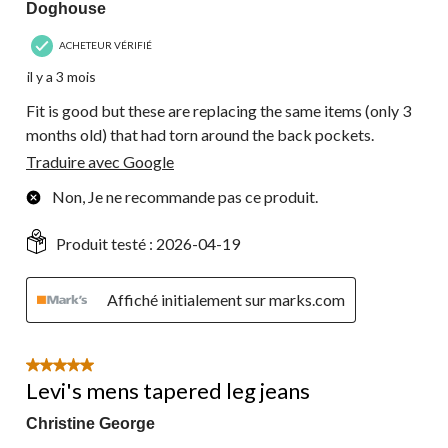
Doghouse
ACHETEUR VÉRIFIÉ
il y a 3 mois
Fit is good but these are replacing the same items (only 3
months old) that had torn around the back pockets.
Traduire avec Google
Non, Je ne recommande pas ce produit.
Produit testé :
2026-04-19
Affiché initialement sur marks.com
5 étoile(s) sur 5.
Levi's mens tapered leg jeans
Christine George