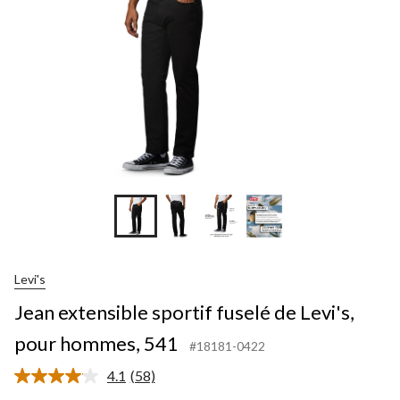
Levi's
Jean extensible sportif fuselé de Levi's,
pour hommes, 541
#18181-0422
4.1
(58)
Lire
les