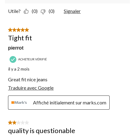
Utile?
(0)
(0)
Signaler
5 étoile(s) sur 5.
Tight fit
pierrot
ACHETEUR VÉRIFIÉ
il y a 2 mois
Great fit nice jeans
Traduire avec Google
Affiché initialement sur marks.com
2 étoile(s) sur 5.
quality is questionable