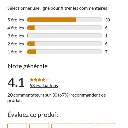
Sélectionner une ligne pour filtrer les commentaires
5 étoiles
étoiles
38
38 commenta
4 étoiles
étoiles
6
6 commentai
3 étoiles
étoiles
1
1 commentai
2 étoiles
étoiles
6
6 commentai
1 étoile
étoiles
7
7 commentai
Note générale
4.1
58 évaluations
20 commentateurs sur 30 (67%) recommandent ce
produit
Évaluez ce produit