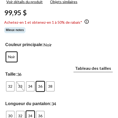
Voir détails du produit
Objets similaires
58
commentaires.
99,95 $
Lien
vers
la
Achetez-en 1 et obtenez-en 1 à 50% de rabais*
même
page.
Mieux notes
Noir
Couleur principale:
Noir
Tableau des tailles
36
Taille:
32
33
34
36
38
34
Longueur du pantalon:
30
32
34
36