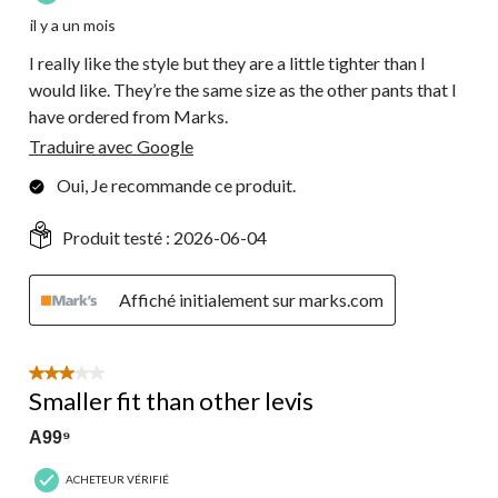
il y a un mois
I really like the style but they are a little tighter than I
would like. They’re the same size as the other pants that I
have ordered from Marks.
Traduire avec Google
Oui, Je recommande ce produit.
Produit testé :
2026-06-04
Affiché initialement sur marks.com
3 étoile(s) sur 5.
Smaller fit than other levis
A99⁹
ACHETEUR VÉRIFIÉ