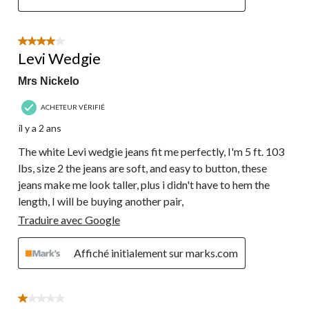
4 étoile(s) sur 5.
Levi Wedgie
Mrs Nickelo
ACHETEUR VÉRIFIÉ
il y a 2 ans
The white Levi wedgie jeans fit me perfectly, I'm 5 ft. 103
lbs, size 2 the jeans are soft, and easy to button, these
jeans make me look taller, plus i didn't have to hem the
length, I will be buying another pair,
Traduire avec Google
Affiché initialement sur marks.com
1 étoile(s) sur 5.