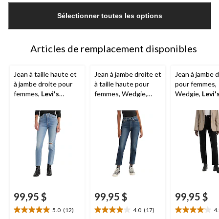
mise
Sélectionner toutes les options
à
jour
à
1
Articles de remplacement disponibles
Jean à taille haute et
Jean à jambe droite et
Jean à jambe d
à jambe droite pour
à taille haute pour
pour femmes,
femmes,
Levi's
femmes, Wedgie,
Wedgie,
Levi'
Wedgie
Levi's
99,95 $
99,95 $
99,95 $
5.0
(12)
4.0
(17)
4
5.0
4.0
4.2