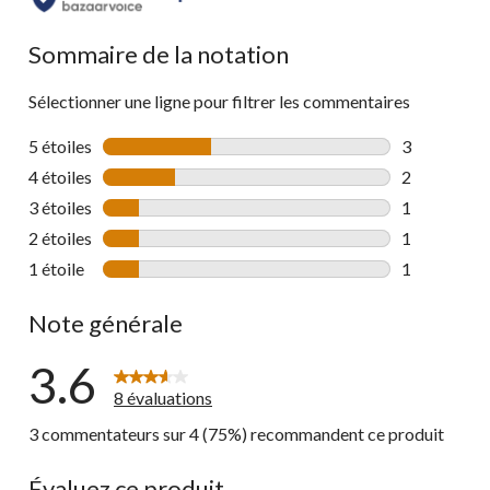
Sommaire de la notation
Sélectionner une ligne pour filtrer les commentaires
5 étoiles
étoiles
3
3 commentai
4 étoiles
étoiles
2
2 commentai
3 étoiles
étoiles
1
1 commentai
2 étoiles
étoiles
1
1 commentai
1 étoile
étoiles
1
1 commentai
Note générale
3.6
8 évaluations
3 commentateurs sur 4 (75%) recommandent ce produit
Évaluez ce produit