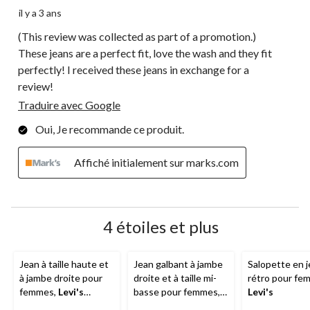
il y a 3 ans
(This review was collected as part of a promotion.)
These jeans are a perfect fit, love the wash and they fit
perfectly! I received these jeans in exchange for a
review!
Traduire avec Google
Oui, Je recommande ce produit.
Affiché initialement sur marks.com
4 étoiles et plus
Jean à taille haute et
Jean galbant à jambe
Salopette en 
à jambe droite pour
droite et à taille mi-
rétro pour fe
femmes,
Levi's
basse pour femmes,
Levi's
Wedgie
Levi's
, 314