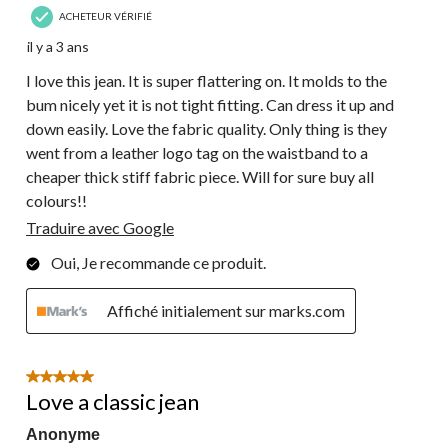
ACHETEUR VÉRIFIÉ
il y a 3 ans
I love this jean. It is super flattering on. It molds to the
bum nicely yet it is not tight fitting. Can dress it up and
down easily. Love the fabric quality. Only thing is they
went from a leather logo tag on the waistband to a
cheaper thick stiff fabric piece. Will for sure buy all
colours!!
Traduire avec Google
Oui, Je recommande ce produit.
Affiché initialement sur marks.com
5 étoile(s) sur 5.
Love a classic jean
Anonyme