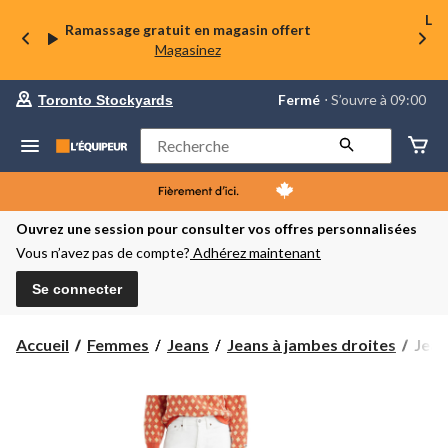
La 
Ramassage gratuit en magasin offert
Magasinez
votre
Fermé
⋅ S’ouvre à 09:00
Toronto Stockyards
magasin
préféré
est
Rechercher
Toronto
Stockyards,
courament
Fermé,
S’ouvre
Ouvrez une session pour consulter vos offres personnalisées
à
Vous n’avez pas de compte?
Adhérez maintenant
à
09:00
cliquer
Se connecter
pour
changer
Jean
Accueil
Femmes
Jeans
Jeans à jambes droites
Jean 
à
taille
haut
et
à