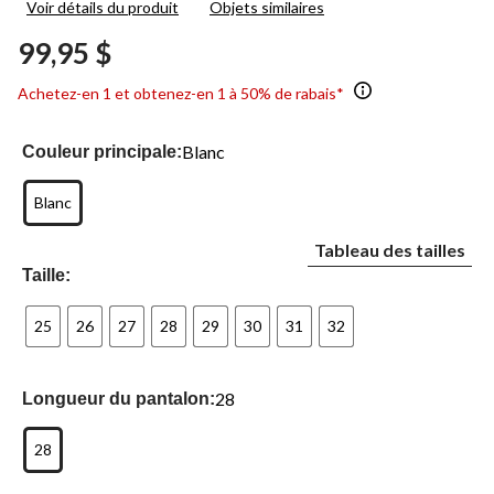
Voir détails du produit
Objets similaires
8
commentaires.
99,95 $
Lien
vers
la
Achetez-en 1 et obtenez-en 1 à 50% de rabais*
même
page.
Blanc
Couleur principale:
Blanc
Tableau des tailles
Taille:
25
26
27
28
29
30
31
32
28
Longueur du pantalon:
28