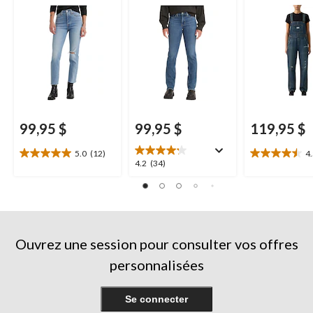
99,95 $
99,95 $
119,95 $
5.0
(12)
4
5.0
4.5
4.2
4.2
(34)
étoile(s)
étoile(s)
étoile(s)
sur
sur
sur
5.
5.
5.
12
2
34
évaluations
évaluations
évaluations
Ouvrez une session pour consulter vos offres
personnalisées
Se connecter