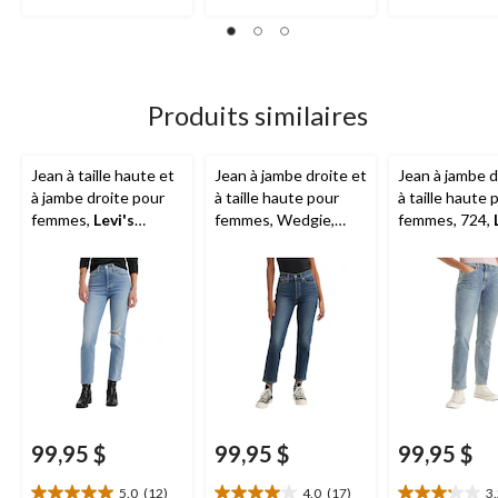
étoile(s)
étoile(s)
étoile(s)
sur
sur
sur
5.
5.
5.
12
17
12
évaluations
évaluations
évaluations
Produits similaires
Jean à taille haute et
Jean à jambe droite et
Jean à jambe d
à jambe droite pour
à taille haute pour
à taille haute 
femmes,
Levi's
femmes, Wedgie,
femmes, 724,
Wedgie
Levi's
99,95 $
99,95 $
99,95 $
5.0
(12)
4.0
(17)
3