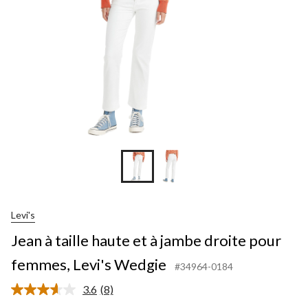
jamb
droit
pour
femm
Levi'
Wed
Levi's
Jean à taille haute et à jambe droite pour
femmes, Levi's Wedgie
#34964-0184
3.6
(8)
Lire
les