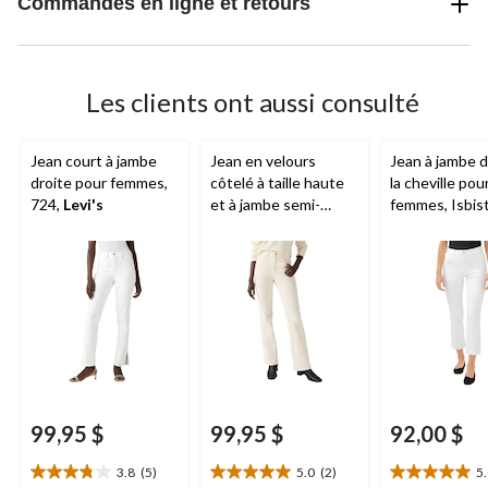
Commandes en ligne et retours
Les clients ont aussi consulté
Jean court à jambe
Jean en velours
Jean à jambe d
droite pour femmes,
côtelé à taille haute
la cheville pou
724,
Levi's
et à jambe semi-
femmes, Isbist
évasée pour femmes,
Silver
725,
Levi's
99,95 $
99,95 $
92,00 $
3.8
(5)
5.0
(2)
5
3.8
5.0
5.0