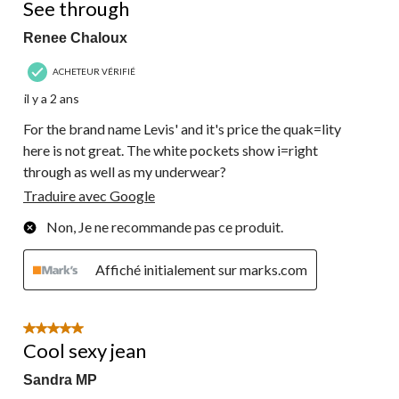
See through
Renee Chaloux
ACHETEUR VÉRIFIÉ
il y a 2 ans
For the brand name Levis' and it's price the quak=lity
here is not great. The white pockets show i=right
through as well as my underwear?
Traduire avec Google
Non, Je ne recommande pas ce produit.
Affiché initialement sur marks.com
5 étoile(s) sur 5.
Cool sexy jean
Sandra MP