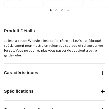
5.0
4.0
3.2
étoile(s)
étoile(s)
étoile(s)
sur
sur
sur
5.
5.
5.
12
17
16
évaluations
évaluations
évaluations
Produit Détails
Le jean à coupe Wedgie d'inspiration rétro de Levi's est fabriqué
spécialement pour mettre en valeur vos courbes et rehausser vos
fesses. Vous ne pourrez plus vous passer de cet ajout à votre
garde-robe.
Caractéristiques
Spécifications