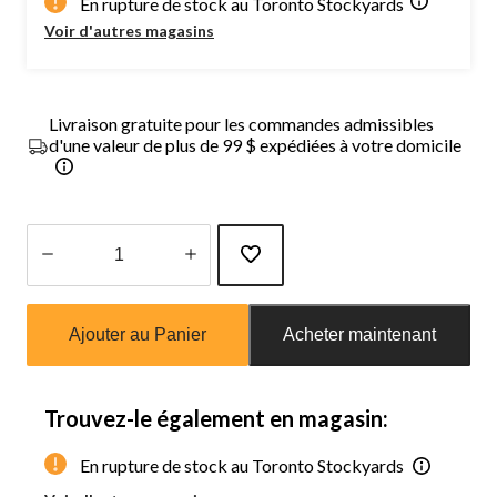
En rupture de stock au Toronto Stockyards
Voir d'autres magasins
Livraison gratuite pour les commandes admissibles
d'une valeur de plus de 99 $ expédiées à votre domicile
Quantité
mise
Ajouter au Panier
Acheter maintenant
à
jour
à
1
Trouvez-le également en magasin:
En rupture de stock au Toronto Stockyards