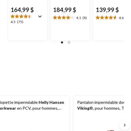
164,99 $
184,99 $
139,99 $
4.1
(8)
4.6
(8)
4.1
4.6
4.5
4.5
(75)
étoile(s)
étoile(s)
étoile(s)
sur
sur
sur
5.
5.
5.
8
8
75
évaluations
évaluations
évaluations
lopette imperméable
Helly Hansen
Pantalon imperméable doubl
orkwear
en PCV, pour hommes,
Viking
®, pour hommes, Tri-
gram