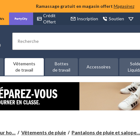
Ramassage gratuit en magasin offert
Magasinez
Crédit
Inscription
Soutien
Offert
Rechercher
00
Vêtements
Bottes
Sold
Accessoires
de travail
de travail
Liquid
r ho...
Vêtements de pluie
Pantalons de pluie et salope..