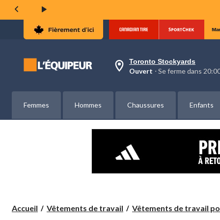
même
page.
Toronto Stockyards
votre
Ouvert
⋅ Se ferme dans 20:
magasin
préféré
est
Toronto
Femmes
Hommes
Chaussures
Enfants
Stockyards,
courament
Ouvert,
Se
ferme
dans
à
20:00
cliquer
pour
changer
Accueil
Vêtements de travail
Vêtements de travail pou