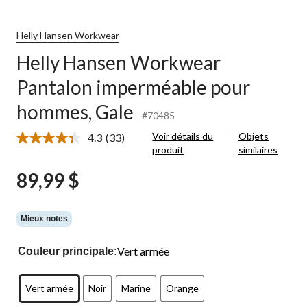
Workwear
Pantalon
imperméable
Helly Hansen Workwear
pour
Helly Hansen Workwear
hommes,
Gale
Pantalon imperméable pour
hommes, Gale
#70485
Voir détails du
Objets
4.3
(33)
Lire
produit
similaires
les
33
89,99 $
commentaires.
Lien
vers
la
même
Mieux notes
page.
Vert armée
Couleur principale:
Vert armée
Noir
Marine
Orange