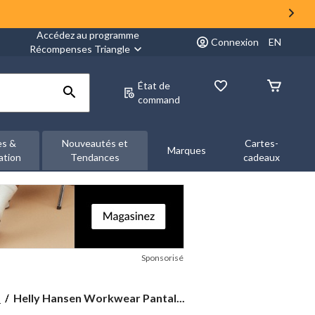
Accédez au programme
Connexion
EN
Récompenses Triangle
État de
command
es &
Nouveautés et
Cartes-
Marques
ation
Tendances
cadeaux
Sponsorisé
Helly
.
Helly Hansen Workwear Pantal...
Hansen