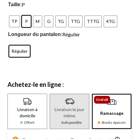
P
Taille:
TP
P
M
G
TG
TTG
TTTG
4TG
Régulier
Longueur du pantalon:
Régulier
Achetez-le en ligne :
Gratuit
Livraison à
Livraison le jour
Ramassage
domicile
même
Offert
Indisponible
Stocks épuisés