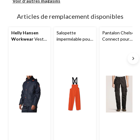
Voir d'autres magasins
Articles de remplacement disponibles
Helly Hansen
Salopette
Pantalon Chelsea
Workwear
Veste
imperméable pour
Connect pour
imperméable pour
hommes,
hommes,
Helly
hommes, Gale
Abbotsford,
Helly
Hansen
Hansen
Workwear
Workwear