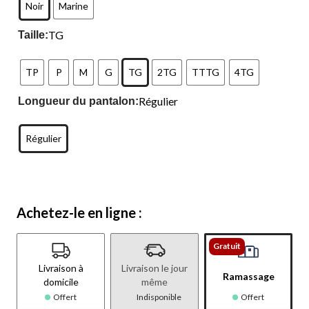
Noir
Marine
TG
Taille:
TP
P
M
G
TG
2TG
TTTG
4TG
Régulier
Longueur du pantalon:
Régulier
Achetez-le en ligne :
Gratuit
Livraison à
Livraison le jour
Ramassage
domicile
même
Offert
Indisponible
Offert