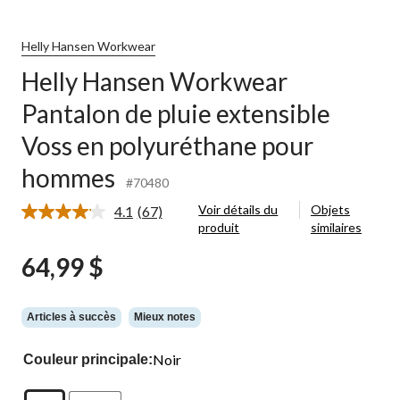
Helly Hansen Workwear
Helly Hansen Workwear
Pantalon de pluie extensible
Voss en polyuréthane pour
hommes
#70480
Voir détails du
Objets
4.1
(67)
Lire
produit
similaires
les
67
64,99 $
commentaires.
Lien
vers
la
même
Articles à succès
Mieux notes
page.
Noir
Couleur principale: