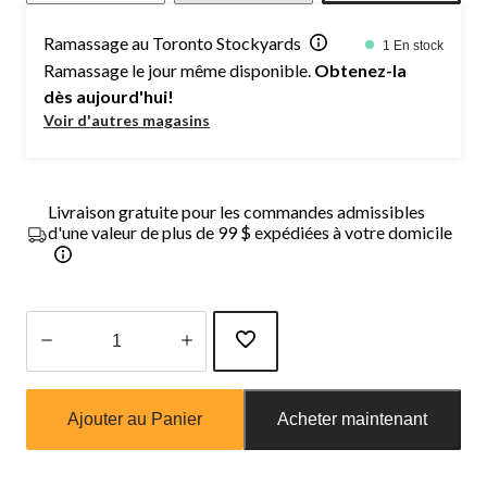
Ramassage au Toronto Stockyards
1 En stock
Ramassage le jour même disponible.
Obtenez-la
dès aujourd'hui!
Voir d'autres magasins
Livraison gratuite pour les commandes admissibles
d'une valeur de plus de 99 $ expédiées à votre domicile
Quantité
mise
Ajouter au Panier
Acheter maintenant
à
jour
à
1