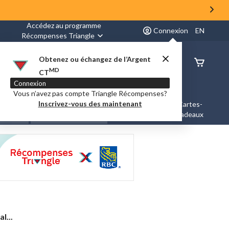
Accédez au programme
Connexion
EN
Récompenses Triangle
Obtenez ou échangez de l’Argent
État de
MD
CT
command
Connexion
Vous n’avez pas compte Triangle Récompenses?
Inscrivez-vous des maintenant
es &
Nouveautés et
Cartes-
Marques
ation
Tendances
cadeaux
l...