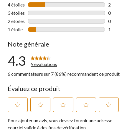
6 commentai
4 étoiles
étoiles
2
2 commentai
3 étoiles
étoiles
0
0 commentai
2 étoiles
étoiles
0
0 commentai
1 étoile
étoiles
1
1 commentai
Note générale
4.3
9 évaluations
6 commentateurs sur 7 (86%) recommandent ce produit
Évaluez ce produit
Sélectionnez
Sélectionnez
Sélectionnez
Sélectionnez
Sélectionnez
Pour ajouter un avis, vous devrez fournir une adresse
pour
pour
pour
pour
pour
évaluer
évaluer
évaluer
évaluer
évaluer
courriel valide à des fins de vérification.
l'article
l'article
l'article
l'article
l'article