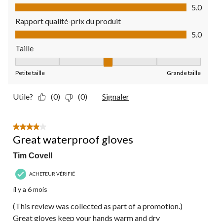
Qualité du produit, 5.0 sur 5
5.0
Rapport qualité-prix du produit
Rapport qualité-prix du produit, 5.0 sur 5
5.0
Taille
Taille, 3 sur 5, où 1 est égal à Petite taille et 5 est égal à Grande
Petite taille
Grande taille
Utile?
(0)
(0)
Signaler
4 étoile(s) sur 5.
Great waterproof gloves
Tim Covell
ACHETEUR VÉRIFIÉ
il y a 6 mois
(This review was collected as part of a promotion.)
Great gloves keep your hands warm and dry