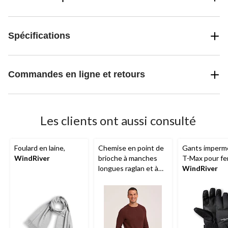
Spécifications
Commandes en ligne et retours
Les clients ont aussi consulté
Foulard en laine,
Chemise en point de
Gants imperm
WindRiver
brioche à manches
T-Max pour f
longues raglan et à
WindRiver
col ras du cou pour
hommes,
WindRiver