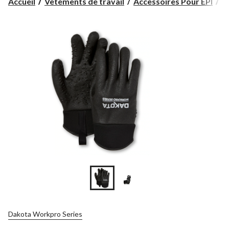
Accueil
Vêtements de travail
Accessoires Pour EPI
G
Dakota Workpro Series