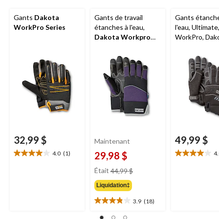
Gants
Dakota
Gants de travail
Gants étanch
WorkPro Series
étanches à l'eau,
l'eau, Ultimate
Dakota Workpro
WorkPro, Dak
Series
32,99 $
49,99 $
Maintenant
4.0
(1)
29,98 $
4
4.0
4.0
étoile(s)
étoile(s)
prix
Était
44,99 $
sur
sur
était
5.
5.
Liquidation‡
44,99 $
1
1
3.9
(18)
évaluation
évaluation
3.9
étoile(s)