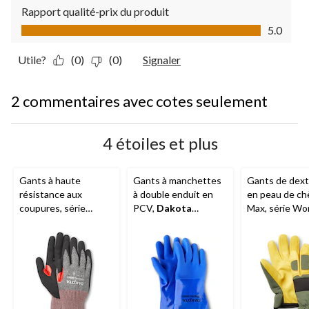
Rapport qualité-prix du produit
Rapport qualité-prix du produit, 5.0 sur 5
5.0
Utile?
(0)
(0)
Signaler
2 commentaires avec cotes seulement
4 étoiles et plus
Gants à haute
Gants à manchettes
Gants de dext
résistance aux
à double enduit en
en peau de ch
coupures, série
PCV,
Dakota
Max, série Wo
Workpro, Dakota
Workpro Series
Dakota