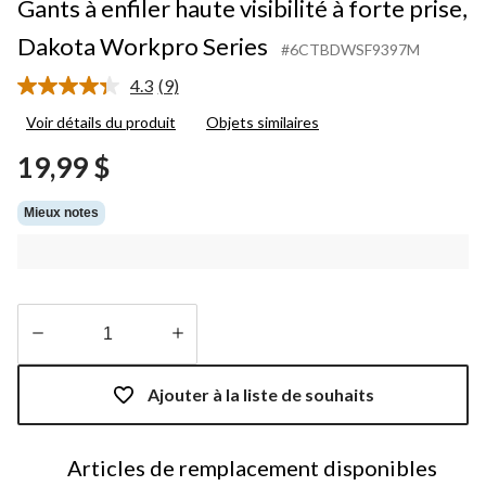
Gants à enfiler haute visibilité à forte prise,
Dakota Workpro Series
#6CTBDWSF9397M
4.3
(9)
Lire
les
Voir détails du produit
Objets similaires
9
commentaires.
19,99 $
Lien
vers
la
Mieux notes
même
page.
Quantité
mise
Ajouter à la liste de souhaits
à
jour
à
Articles de remplacement disponibles
1