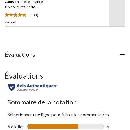
Gants à haute résistance
vers
la
aux coupures, série
même
Workpro, Dakota
5.0
(1)
page.
5.0
19,99 $
étoile(s)
sur
5.
1
évaluation
Évaluations
Évaluations
Sommaire de la notation
Sélectionner une ligne pour filtrer les commentaires
5 étoiles
étoiles
6