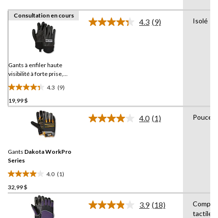
Consultation en cours
Isolé
4.3
(9)
Lire
les
9
commentaires.
Lien
vers
Gants à enfiler haute
la
visibilité à forte prise,
même
Dakota Workpro Series
page.
4.3
(9)
4.3
19,99 $
étoile(s)
sur
Pouce r
4.0
(1)
5.
Lire
1
9
commentaire.
évaluations
Lien
Gants
Dakota WorkPro
vers
la
Series
même
4.0
(1)
page.
4.0
32,99 $
étoile(s)
sur
Compati
3.9
(18)
5.
Lire
tactiles
les
1