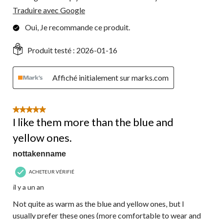
Traduire avec Google
Oui, Je recommande ce produit.
Produit testé :
2026-01-16
Affiché initialement sur marks.com
5 étoile(s) sur 5.
I like them more than the blue and
yellow ones.
nottakenname
ACHETEUR VÉRIFIÉ
il y a un an
Not quite as warm as the blue and yellow ones, but I
usually prefer these ones (more comfortable to wear and