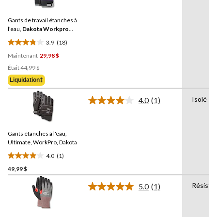
18
évaluation
commentaires.
Gants de travail étanches à
Lien
vers
l'eau,
Dakota Workpro
la
Series
3.9
(18)
même
3.9
page.
Maintenant
29,98 $
étoile(s)
Prix
sur
Était
44,99 $
Était
5.
Liquidation‡
44,99 $
18
évaluations
Isolé
4.0
(1)
Lire
1
commentaire.
Lien
Gants étanches à l'eau,
vers
la
Ultimate, WorkPro, Dakota
même
4.0
(1)
page.
4.0
49,99 $
étoile(s)
sur
Résista
5.0
(1)
5.
Lire
1
1
commentaire.
évaluation
Lien