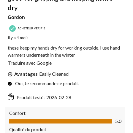
dry
Gordon
ACHETEUR VÉRIFIÉ
il y a 4 mois
these keep my hands dry for working outside, I use hand
warmers underneath in the winter
Traduire avec Google
Avantages
Easily Cleaned
Oui, Je recommande ce produit.
Produit testé :
2026-02-28
Confort
Confort, 5.0 sur 5
5.0
Qualité du produit