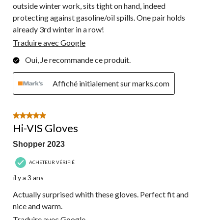
outside winter work, sits tight on hand, indeed
protecting against gasoline/oil spills. One pair holds
already 3rd winter in a row!
Traduire avec Google
Oui, Je recommande ce produit.
Affiché initialement sur marks.com
5 étoile(s) sur 5.
Hi-VIS Gloves
Shopper 2023
ACHETEUR VÉRIFIÉ
il y a 3 ans
Actually surprised whith these gloves. Perfect fit and
nice and warm.
Traduire avec Google