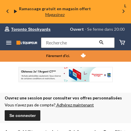
La 
Ramassage gratuit en magasin offert
Magasinez
votre
Ouvert
⋅ Se ferme dans 20:00
Toronto Stockyards
magasin
préféré
est
Rechercher
Toronto
Stockyards,
courament
Ouvert,
Se
ferme
dans
à
20:00
cliquer
pour
Ouvrez une session pour consulter vos offres personnalisées
changer
Vous n’avez pas de compte?
Adhérez maintenant
Se connecter