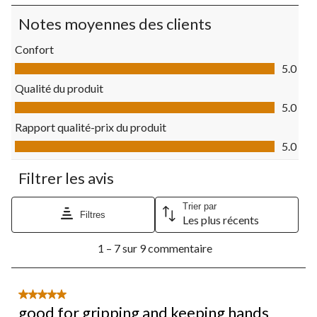
à
à
à
à
à
Notes moyennes des clients
1
2
3
4
5
étoile.
étoiles.
étoiles.
étoiles.
étoiles.
Confort
Cette
Cette
Cette
Cette
Cette
Confort, 5.0 sur 5
action
action
action
action
action
5.0
ouvrira
ouvrira
ouvrira
ouvrira
ouvrira
Qualité du produit
le
le
le
le
le
Qualité du produit, 5.0 sur 5
formulaire
formulaire
formulaire
formulaire
formulaire
5.0
de
de
de
de
de
Rapport qualité-prix du produit
soumission.
soumission.
soumission.
soumission.
soumission.
Rapport qualité-prix du produit, 5.0 sur 5
5.0
Filtrer les avis
Trier par
Filtres
Les plus récents
1
1 – 7 sur 9 commentaire
à
7
sur
9
5 étoile(s) sur 5.
commentaire.
good for gripping and keeping hands