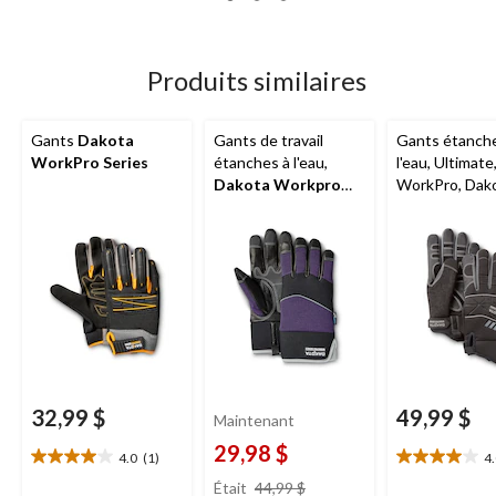
sur
5.
18
évaluations
Produits similaires
Gants
Dakota
Gants de travail
Gants étanch
WorkPro Series
étanches à l'eau,
l'eau, Ultimate
Dakota Workpro
WorkPro, Dak
Series
32,99 $
49,99 $
Maintenant
29,98 $
4.0
(1)
4
4.0
4.0
prix
étoile(s)
étoile(s)
Était
44,99 $