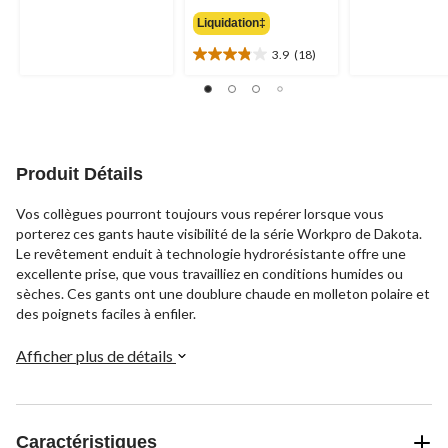
était
sur
sur
Liquidation‡
44,99 $
5.
5.
1
1
3.9
(18)
3.9
évaluation
évaluation
étoile(s)
sur
5.
18
évaluations
Produit Détails
Vos collègues pourront toujours vous repérer lorsque vous
porterez ces gants haute visibilité de la série Workpro de Dakota.
Le revêtement enduit à technologie hydrorésistante offre une
excellente prise, que vous travailliez en conditions humides ou
sèches. Ces gants ont une doublure chaude en molleton polaire et
des poignets faciles à enfiler.
Afficher plus de détails
Caractéristiques