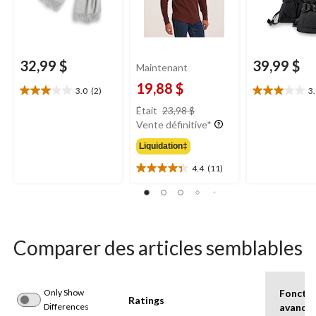
32,99 $
39,99 $
Maintenant
19,88 $
3.0
(2)
3
3.0
3.0
prix
étoile(s)
étoile(s)
Était
23,98 $
était
sur
sur
Vente définitive*
23,98 $
5.
5.
Liquidation‡
2
2
évaluations
évaluations
4.4
(11)
4.4
étoile(s)
sur
5.
11
évaluations
Comparer des articles semblables
Only Show
Fonctio
Ratings
Differences
avancé