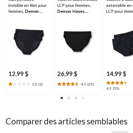
invisible en filet pour
LCP pour femmes,
extensible en
femmes,
Denver
Denver Hayes
,
LCP pour fem
Hayes
paquet de 2
Denver Haye
paquet de 2
12,99 $
26,99 $
14,99 $
1.0
(2)
4.5
(25)
1.0
4.5
4.3
4.3
(55)
étoile(s)
étoile(s)
étoile(s)
sur
sur
sur
5.
5.
5.
2
25
55
évaluations
évaluations
évaluations
Comparer des articles semblables