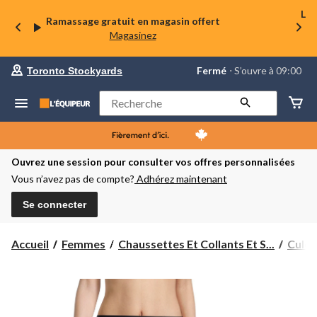
La 
Ramassage gratuit en magasin offert
Magasinez
votre
Fermé
⋅ S’ouvre à 09:00
Toronto Stockyards
magasin
préféré
est
Rechercher
Toronto
Stockyards,
courament
Fermé,
S’ouvre
Ouvrez une session pour consulter vos offres personnalisées
à
Vous n’avez pas de compte?
Adhérez maintenant
à
09:00
cliquer
Se connecter
pour
changer
Accueil
Femmes
Chaussettes Et Collants Et S...
Culot