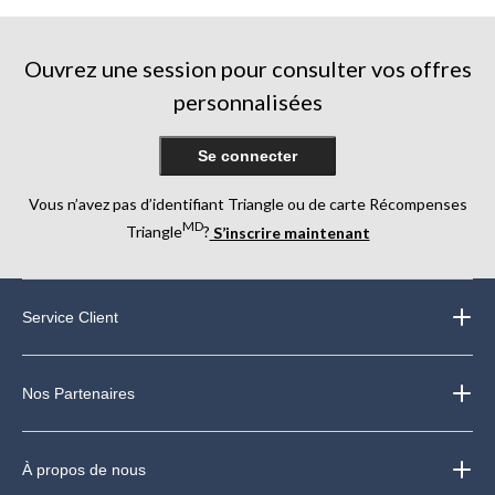
5.
5.
10
363
66
évaluations
évaluations
évaluations
Ouvrez une session pour consulter vos offres
personnalisées
Se connecter
Vous n’avez pas d’identifiant Triangle ou de carte Récompenses
MD
Triangle
?
S’inscrire maintenant
Service Client
Nos Partenaires
À propos de nous