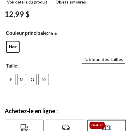
Voir détails du produit
Objets similaires
7
commentaires.
12,99 $
Lien
vers
la
même
page.
Noir
Couleur principale:
Noir
Tableau des tailles
Taille:
P
M
G
TG
Achetez-le en ligne :
Gratuit