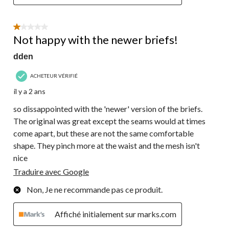
1 étoile(s) sur 5.
Not happy with the newer briefs!
dden
ACHETEUR VÉRIFIÉ
il y a 2 ans
so dissappointed with the 'newer' version of the briefs.
The original was great except the seams would at times
come apart, but these are not the same comfortable
shape. They pinch more at the waist and the mesh isn't
nice
Traduire avec Google
Non, Je ne recommande pas ce produit.
Affiché initialement sur marks.com