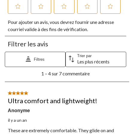
Sélectionnez
Sélectionnez
Sélectionnez
Sélectionnez
Sélectionnez
Pour ajouter un avis, vous devrez fournir une adresse
pour
pour
pour
pour
pour
évaluer
évaluer
évaluer
évaluer
évaluer
courriel valide à des fins de vérification.
l'article
l'article
l'article
l'article
l'article
à
à
à
à
à
Filtrer les avis
1
2
3
4
5
étoile.
étoiles.
étoiles.
étoiles.
étoiles.
Cette
Cette
Cette
Cette
Cette
Trier par
Filtres
Les plus récents
action
action
action
action
action
ouvrira
ouvrira
ouvrira
ouvrira
ouvrira
1
le
le
le
le
le
1 – 4 sur 7 commentaire
à
formulaire
formulaire
formulaire
formulaire
formulaire
4
de
de
de
de
de
sur
soumission.
soumission.
soumission.
soumission.
soumission.
7
5 étoile(s) sur 5.
commentaire.
Ultra comfort and lightweight!
Anonyme
il y a un an
These are extremely comfortable. They glide on and