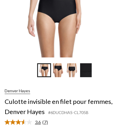
Denver Hayes
Culotte invisible en filet pour femmes,
Denver Hayes
#6DUCDHAS-CL705B
3.6
(7)
Lire
les