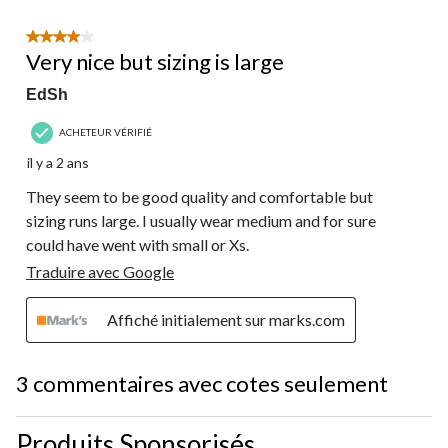
4 étoile(s) sur 5.
Very nice but sizing is large
EdSh
ACHETEUR VÉRIFIÉ
il y a 2 ans
They seem to be good quality and comfortable but
sizing runs large. I usually wear medium and for sure
could have went with small or Xs.
Traduire avec Google
Affiché initialement sur marks.com
3 commentaires avec cotes seulement
Produits Sponsorisés