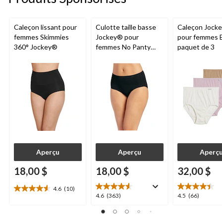
Caleçon lissant pour
Culotte taille basse
Caleçon Jock
femmes Skimmies
Jockey® pour
pour femmes 
360° Jockey®
femmes No Panty
paquet de 3
Line Promise
Aperçu
Aperçu
Aperç
18,00 $
18,00 $
32,00 $
4.6
(10)
4.6
4.6
4.5
4.6
(363)
4.5
(66)
étoile(s)
étoile(s)
étoile(s)
sur
sur
sur
5.