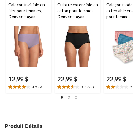
Caleçon invisible en
Culotte extensible en
Caleçon mode
filet pour femmes,
coton pour femmes,
extensible en
Denver Hayes
Denver Hayes
,
pour femmes,
paquet de 3
Hayes
, paque
12,99 $
22,99 $
22,99 $
4.0
(9)
3.7
(23)
2
4.0
3.7
2.0
étoile(s)
étoile(s)
étoile(s)
sur
sur
sur
5.
5.
5.
9
23
3
évaluations
évaluations
évaluations
Produit Détails