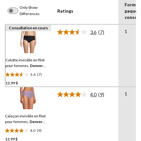
Format
Only Show
Ratings
paquet
Differences
consom
Consultation en cours
1
3.6
(7)
Lire
les
7
commentaires.
Lien
vers
Culotte invisible en filet
la
pour femmes,
Denver
même
Hayes
page.
3.6
(7)
3.6
12,99 $
étoile(s)
sur
1
4.0
(9)
5.
Lire
les
7
9
évaluations
commentaires.
Caleçon invisible en filet
Lien
vers
pour femmes,
Denver
la
Hayes
4.0
(9)
même
4.0
page.
12,99 $
étoile(s)