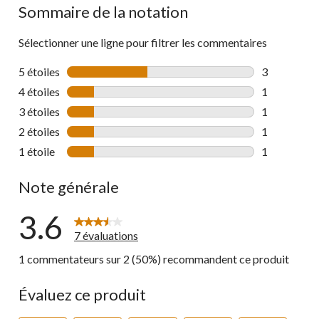
Sommaire de la notation
Sélectionner une ligne pour filtrer les commentaires
5 étoiles
étoiles
3
3 commentai
4 étoiles
étoiles
1
1 commentai
3 étoiles
étoiles
1
1 commentai
2 étoiles
étoiles
1
1 commentai
1 étoile
étoiles
1
1 commentai
Note générale
3.6
7 évaluations
1 commentateurs sur 2 (50%) recommandent ce produit
Évaluez ce produit