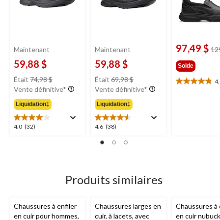
97,49 $
Maintenant
Maintenant
12
59,88 $
59,88 $
Solde
prix
prix
Était
74,98 $
Était
69,98 $
4
4.9
était
était
Vente définitive*
Vente définitive*
étoile(s)
74,98 $
69,98 $
sur
Liquidation‡
Liquidation‡
5.
8
4.0
4.6
4.0
(32)
4.6
(38)
évaluations
étoile(s)
étoile(s)
sur
sur
5.
5.
32
38
évaluations
évaluations
Produits similaires
Chaussures à enfiler
Chaussures larges en
Chaussures à e
en cuir pour hommes,
cuir, à lacets, avec
en cuir nubuc