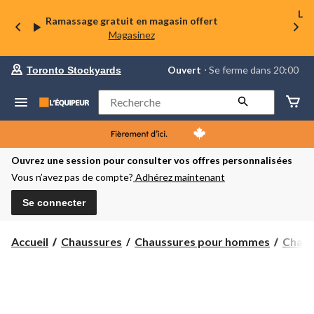
La 
Ramassage gratuit en magasin offert
Magasinez
votre
Ouvert
⋅ Se ferme dans 20:00
Toronto Stockyards
magasin
préféré
est
Rechercher
Toronto
Stockyards,
courament
Ouvert,
Se
Ouvrez une session pour consulter vos offres personnalisées
ferme
Vous n’avez pas de compte?
Adhérez maintenant
dans
à
20:00
Se connecter
cliquer
pour
changer
Accueil
Chaussures
Chaussures pour hommes
Chauss