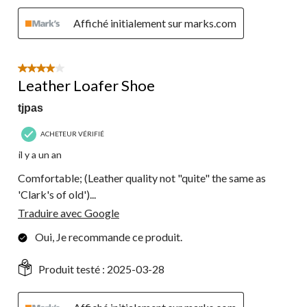
Affiché initialement sur marks.com
4 étoile(s) sur 5.
Leather Loafer Shoe
tjpas
ACHETEUR VÉRIFIÉ
il y a un an
Comfortable; (Leather quality not "quite" the same as
'Clark's of old')...
Traduire avec Google
Oui, Je recommande ce produit.
Produit testé :
2025-03-28