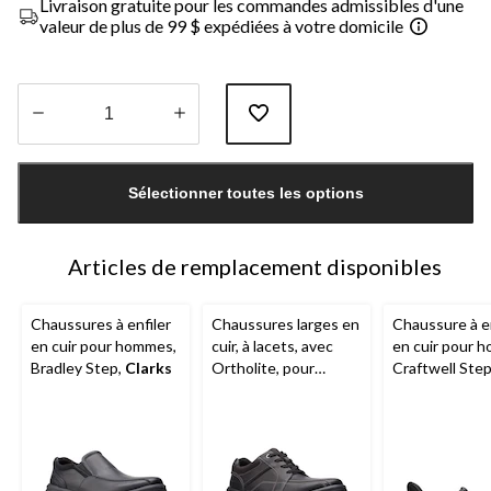
Livraison gratuite pour les commandes admissibles d'une
valeur de plus de 99 $ expédiées à votre domicile
Quantité
mise
Sélectionner toutes les options
à
jour
à
1
Articles de remplacement disponibles
Chaussures à enfiler
Chaussures larges en
Chaussure à en
en cuir pour hommes,
cuir, à lacets, avec
en cuir pour 
Bradley Step,
Clarks
Ortholite, pour
Craftwell Step
hommes, Bradley
Clarks
- point
Walk,
Clarks
large