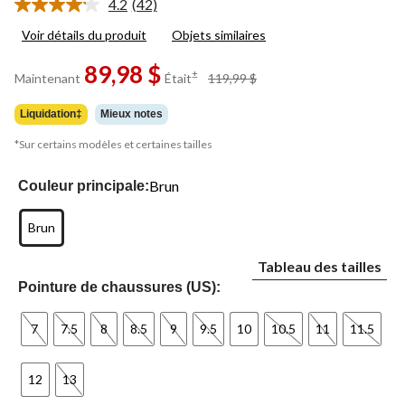
4.2
(42)
Lire
les
Voir détails du produit
Objets similaires
42
commentaires.
89,98 $
Lien
prix
±
Maintenant
Était
119,99 $
vers
était
la
119,99 $
même
Liquidation‡
Mieux notes
page.
*Sur certains modèles et certaines tailles
Brun
Couleur principale:
Brun
Tableau des tailles
Pointure de chaussures (US):
7
7.5
8
8.5
9
9.5
10
10.5
11
11.5
12
13