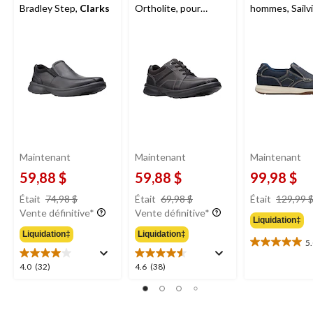
Bradley Step,
Clarks
Ortholite, pour
hommes, Sailv
hommes, Bradley
Step,
Clarks
-
Walk,
Clarks
Maintenant
Maintenant
Maintenant
59,88 $
59,88 $
99,98 $
prix
prix
Était
74,98 $
Était
69,98 $
Était
129,99 
était
était
Vente définitive*
Vente définitive*
Liquidation‡
74,98 $
69,98 $
Liquidation‡
Liquidation‡
5
5.0
étoile(s)
4.0
4.6
4.0
(32)
4.6
(38)
sur
étoile(s)
étoile(s)
5.
sur
sur
1
5.
5.