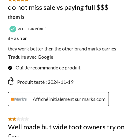
5 étoile(s) sur 5.
do not miss sale vs paying full $$$
thom b
ACHETEUR VÉRIFIÉ
il y a un an
they work better then the other brand marks carries
Traduire avec Google
Oui, Je recommande ce produit.
Produit testé :
2024-11-19
Affiché initialement sur marks.com
2 étoile(s) sur 5.
Well made but wide foot owners try on
first