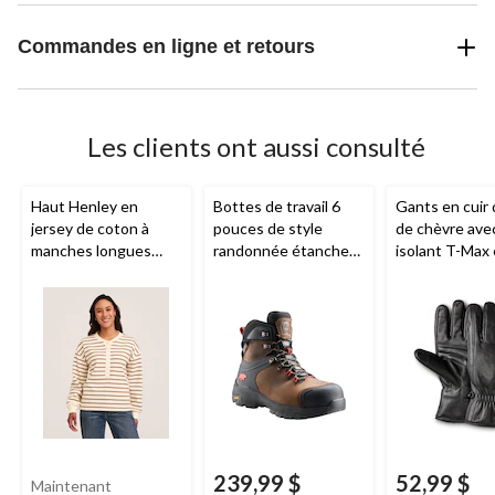
Commandes en ligne et retours
Les clients ont aussi consulté
Haut Henley en
Bottes de travail 6
Gants en cuir
jersey de coton à
pouces de style
de chèvre ave
manches longues
randonnée étanches
isolant T-Max 
avec patte de
à l’eau avec
boutons-pres
boutonnage pour
protection en
pour hommes,
femmes,
Denver
composite pour
WindRiver
Hayes
hommes, Sawback,
Kodiak
239,99 $
52,99 $
Maintenant