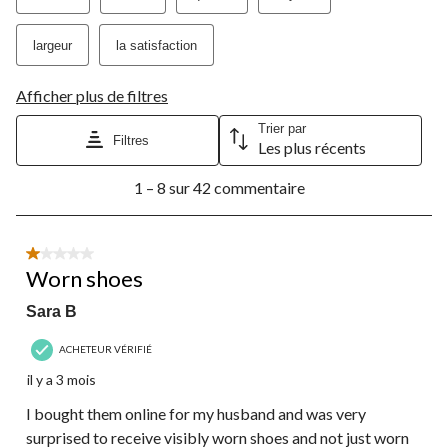
largeur
la satisfaction
Afficher plus de filtres
Trier par
Filtres
Les plus récents
1
1 – 8 sur 42 commentaire
à
8
sur
42
1 étoile(s) sur 5.
commentaire.
Worn shoes
Sara B
ACHETEUR VÉRIFIÉ
il y a 3 mois
I bought them online for my husband and was very
surprised to receive visibly worn shoes and not just worn