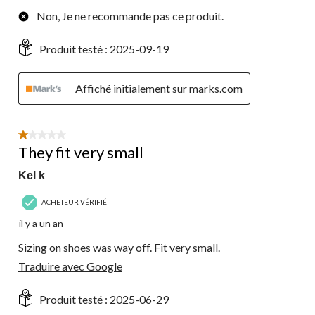
Non, Je ne recommande pas ce produit.
Produit testé :
2025-09-19
Affiché initialement sur marks.com
1 étoile(s) sur 5.
They fit very small
Kel k
ACHETEUR VÉRIFIÉ
il y a un an
Sizing on shoes was way off. Fit very small.
Traduire avec Google
Produit testé :
2025-06-29