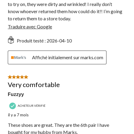
to try on, they were dirty and wrinkled! I really don’t
know whoever returned them how could do it!! I’m going
to return them to a store today.
Traduire avec Google
Produit testé :
2026-04-10
Affiché initialement sur marks.com
5 étoile(s) sur 5.
Very comfortable
Fuzzyy
ACHETEUR VÉRIFIÉ
il y a 7 mois
These shoes are great. They are the 6th pair I have
bought for my hubby from Marks.