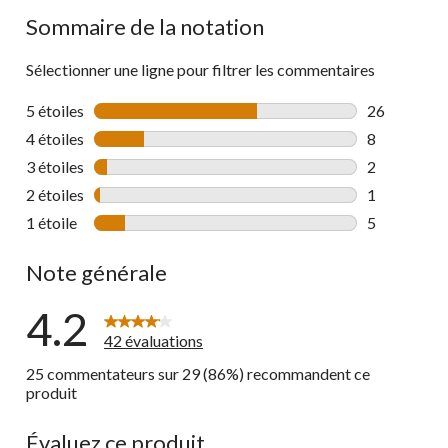
Sommaire de la notation
Sélectionner une ligne pour filtrer les commentaires
5 étoiles
étoiles
26
26 commenta
4 étoiles
étoiles
8
8 commentai
3 étoiles
étoiles
2
2 commentai
2 étoiles
étoiles
1
1 commentai
1 étoile
étoiles
5
5 commentai
Note générale
4.2
42 évaluations
25 commentateurs sur 29 (86%) recommandent ce
produit
Évaluez ce produit