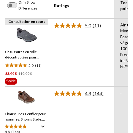
Only Show
Techn
Ratings
Differences
point
Consultation en cours
Air-Co
5.0
(11)
Lire
Memor
les
Foamᴹᴰ
11
commentaires.
végéta
Lien
100 %
vers
Chaussures en toile
Free Sl
la
décontractées pour
insMC,
même
hommes Expected
page.
5.0
(11)
Fitᴹᴰ
Cayson,
5.0
Skechers
Prix
83,99 $
119,99 $
étoile(s)
Était
sur
Solde
119,99 $
5.
11
-
4.8
(144)
Lire
évaluations
les
144
commentaires.
Chaussures à enfiler pour
Lien
vers
hommes, Slip-ins Slade,
la
Skechers
même
4.8
(144)
4.8