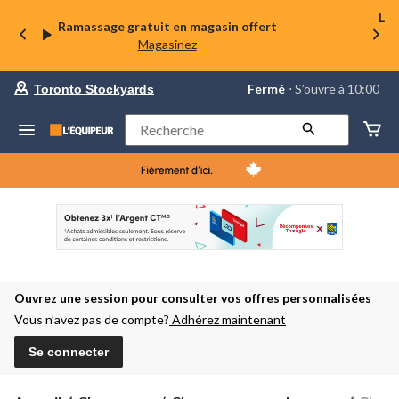
La 
Ramassage gratuit en magasin offert
Magasinez
votre
Fermé
⋅ S’ouvre à 10:00
Toronto Stockyards
magasin
préféré
est
Rechercher
Toronto
Stockyards,
courament
Fermé,
S’ouvre
à
à
10:00
cliquer
pour
changer
Ouvrez une session pour consulter vos offres personnalisées
Vous n’avez pas de compte?
Adhérez maintenant
Se connecter