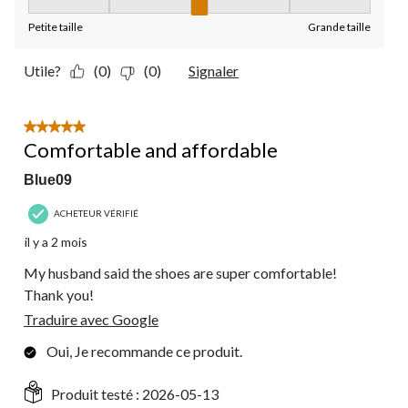
Taille, 3 sur 5, où 1 est égal à Petite taille et 5 est égal à Grande
Petite taille
Grande taille
Utile?
(0)
(0)
Signaler
5 étoile(s) sur 5.
Comfortable and affordable
Blue09
ACHETEUR VÉRIFIÉ
il y a 2 mois
My husband said the shoes are super comfortable!
Thank you!
Traduire avec Google
Oui, Je recommande ce produit.
Produit testé :
2026-05-13