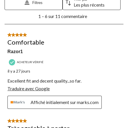
Filtres
Les plus récents
1
1 – 6 sur 11 commentaire
à
6
sur
11
5 étoile(s) sur 5.
commentaire.
Comfortable
Razor1
ACHETEUR VÉRIFIÉ
il y a 27 jours
Excellent fit and decent quality...so far.
Traduire avec Google
Affiché initialement sur marks.com
5 étoile(s) sur 5.