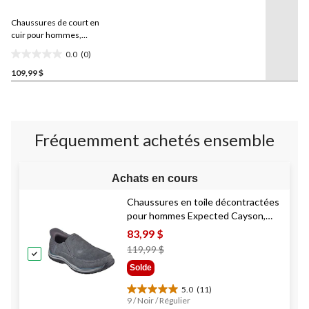
pour
ce
Chaussures de court en
produit.
Lien
cuir pour hommes,
vers
Rhodes,
Denver Hayes
-
0.0
(0)
la
Large
0.0
même
109,99 $
étoile(s)
page.
sur
5.
Fréquemment achetés ensemble
Achats en cours
Chaussures en toile décontractées
pour hommes Expected Cayson,
Skechers
83,99 $
Prix
119,99 $
Était
Solde
119,99 $
5.0
(11)
5.0
9 / Noir / Régulier
étoile(s)