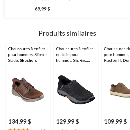
4.3
étoile(s)
69,99 $
sur
5.
17
évaluations
Produits similaires
Chaussures à enfiler
Chaussures à enfiler
Chaussures ri
pour hommes, Slip-ins
en toile pour
pour hommes,
Slade,
Skechers
hommes, Slip-ins,
Ruxton II,
Den
Respected,
Skechers
Hayes
134,99 $
129,99 $
109,99 $