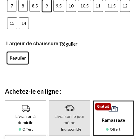
7
8
8.5
9
9.5
10
10.5
11
11.5
12
13
14
Régulier
Largeur de chaussure:
Régulier
Achetez-le en ligne :
Gratuit
Livraison à
Livraison le jour
Ramassage
domicile
même
Offert
Indisponible
Offert