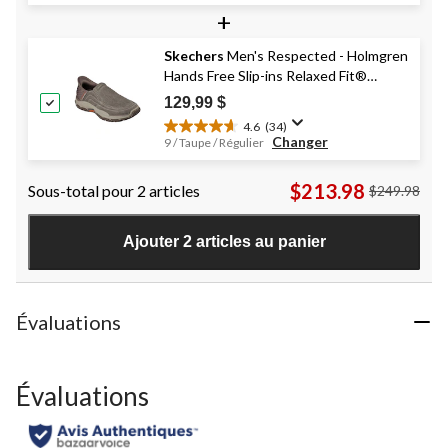
+
sur
5.
11
Skechers
Men's Respected - Holmgren
évaluations
Hands Free Slip-ins Relaxed Fit®
Canvas Shoes
129,99 $
4.6
(34)
4.6
Changer
9 / Taupe / Régulier
étoile(s)
sur
$213.98
Sous-total pour 2 articles
$249.98
5.
34
évaluations
Ajouter 2 articles au panier
Évaluations
Évaluations