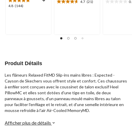
4.7
(21)
0
4.7
0.0
4.8
4.8
(144)
étoile(s)
étoile(s)
étoile(s)
sur
sur
sur
5.
5.
5.
21
144
évaluations
évaluations
Produit Détails
Les flâneurs Relaxed FitMD Slip-ins mains libres : Expected -
Cayson de Skechers vous offrent style et confort. Ces chaussures
à enfiler sont conçues avec le coussinet de talon exclusif Heel
PillowMC et elles sont dotées d'une tige en toile, de deux
panneaux à goussets, d'un panneau moulé mains libres au talon
pour faciliter l'enfilage et le retrait, et d'une semelle intérieure en
mousse refroidie à l'air Air-Cooled MemoryMD.
Afficher plus de détails