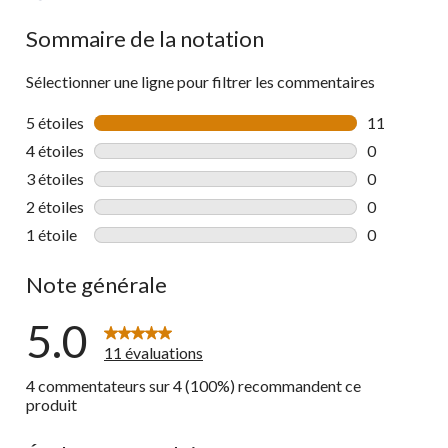
Sommaire de la notation
Sélectionner une ligne pour filtrer les commentaires
5 étoiles
étoiles
11
11 commenta
4 étoiles
étoiles
0
0 commentai
3 étoiles
étoiles
0
0 commentai
2 étoiles
étoiles
0
0 commentai
1 étoile
étoiles
0
0 commentai
Note générale
5.0
11 évaluations
4 commentateurs sur 4 (100%) recommandent ce
produit