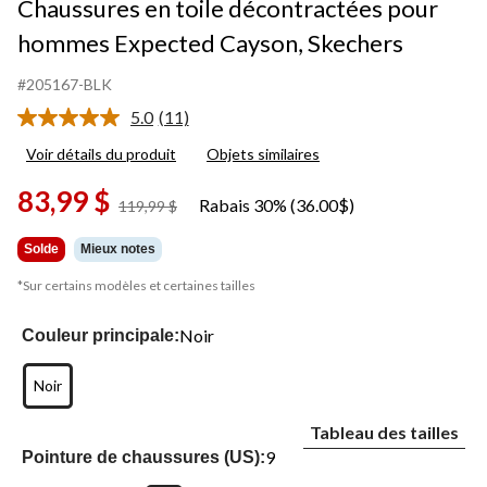
Chaussures en toile décontractées pour
hommes Expected Cayson, Skechers
#205167-BLK
5.0
(11)
Lire
les
Voir détails du produit
Objets similaires
11
commentaires.
83,99 $
Lien
Rabais 30% (36.00$)
prix
119,99 $
vers
était
la
même
119,99 $
Solde
Mieux notes
page.
*Sur certains modèles et certaines tailles
Noir
Couleur principale:
Noir
Tableau des tailles
9
Pointure de chaussures (US):