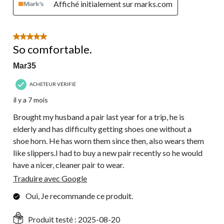
Affiché initialement sur marks.com
5 étoile(s) sur 5.
So comfortable.
Mar35
ACHETEUR VÉRIFIÉ
il y a 7 mois
Brought my husband a pair last year for a trip, he is
elderly and has difficulty getting shoes one without a
shoe horn. He has worn them since then, also wears them
like slippers.I had to buy a new pair recently so he would
have a nicer, cleaner pair to wear.
Traduire avec Google
Oui, Je recommande ce produit.
Produit testé :
2025-08-20