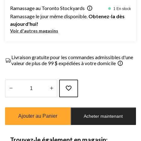
Ramassage au Toronto Stockyards
1 En stock
Ramassage le jour même disponible.
Obtenez-la dès
aujourd'hui!
Voir d'autres magasins
Livraison gratuite pour les commandes admissibles d'une
valeur de plus de 99 $ expédiées à votre domicile
Quantité
mise
à
Ajouter au Panier
Acheter maintenant
jour
à
1
Trouvez-le également en magasin: