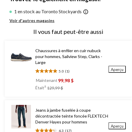
1 en stock au Toronto Stockyards
Voir d'autres magasins
Il vous faut peut-être aussi
Chaussures à enfiler en cuir nubuck
pour hommes, Sailview Step, Clarks -
Large
Aperçu
5.0
(1)
5.0
étoile(s)
99,98 $
Maintenant
sur
prix
±
Était
129,99 $
5.
était
1
129,99 $
évaluation
Jeans à jambe fuselée à coupe
décontractée teinte foncée FLEXTECH
Denver Hayes pour hommes
Aperçu
4.3
(17)