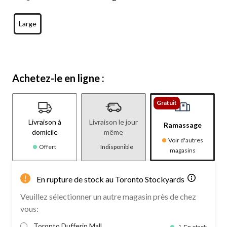
Large
Achetez-le en ligne :
Gratuit
Livraison à
Livraison le jour
Ramassage
domicile
même
Voir d'autres
Offert
Indisponible
magasins
En rupture de stock au Toronto Stockyards
Veuillez sélectionner un autre magasin près de chez
vous:
Toronto Dufferin Mall