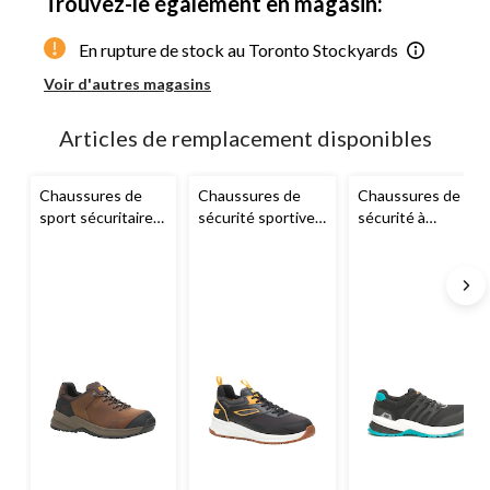
Trouvez-le également en magasin:
1
En rupture de stock au Toronto Stockyards
Voir d'autres magasins
Articles de remplacement disponibles
Chaussures de
Chaussures de
Chaussures de
sport sécuritaires
sécurité sportives
sécurité à
en cuir légères à
à protection en
protection en
protection en
composite pour
composite pour
composite pour
hommes,
femmes,
hommes,
Streamline, CAT
Streamline 2.0,
Streamline 2.0,
CAT
CAT