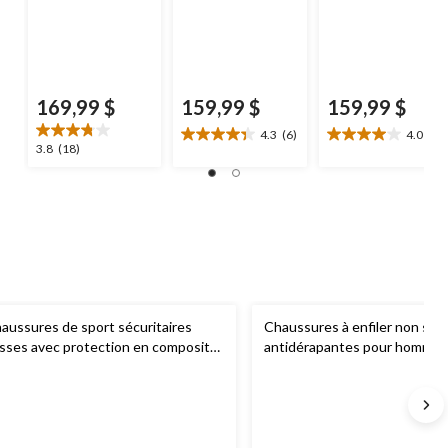
169,99 $
159,99 $
159,99 $
4.3
(6)
4.0
(2)
4.3
4.0
3.8
3.8
(18)
étoile(s)
étoile(s)
étoile(s)
sur
sur
sur
5.
5.
5.
6
2
18
évaluations
évaluations
évaluations
aussures de sport sécuritaires
Chaussures à enfiler non sécu
sses avec protection en composite
antidérapantes pour hommes
ur hommes, Pacer 2.0,
Terra
Summits,
Skechers