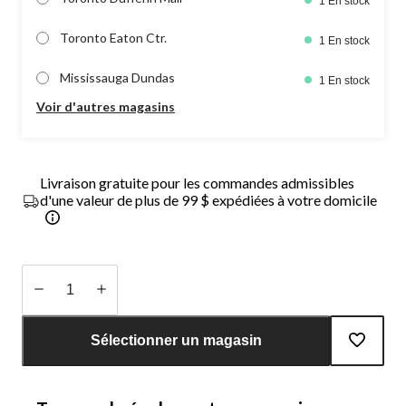
1 En stock
Toronto Eaton Ctr.
1 En stock
Mississauga Dundas
1 En stock
Voir d'autres magasins
Livraison gratuite pour les commandes admissibles
d'une valeur de plus de 99 $ expédiées à votre domicile
Quantité
mise
Sélectionner un magasin
à
jour
à