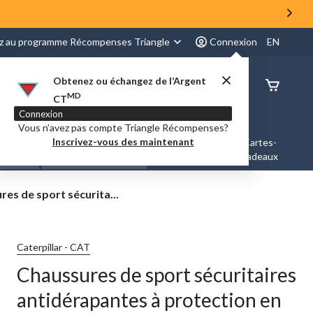
z au programme Récompenses Triangle
Connexion
EN
Obtenez ou échangez de l’Argent
État de
MD
CT
command
Connexion
Vous n’avez pas compte Triangle Récompenses?
Inscrivez-vous des maintenant
es &
Nouveautés et
Cartes-
Marques
ation
Tendances
cadeaux
res
es de sport sécurita...
res
pantes
Caterpillar - CAT
Chaussures de sport sécuritaires
on
antidérapantes à protection en
te