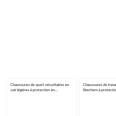
Chaussures de sport sécuritaires en
Chaussures de trava
cuir légères à protection en
Skechers à protectio
composite pour hommes,
composite, pour h
Streamline 2.0, CAT