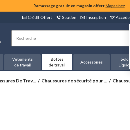
Ramassage gratuit en magasin offert
Magasinez
Accéde
Crédit Offert
Soutien
Inscription
Rechercher
00
Vêtements
Bottes
Sold
Accessoires
de travail
de travail
Liquid
Chaussu
ssures De Trav...
Chaussures de sécurité pour ...
Chaussur
de
sport
sécuritai
antidéra
à
protecti
en
composi
pour