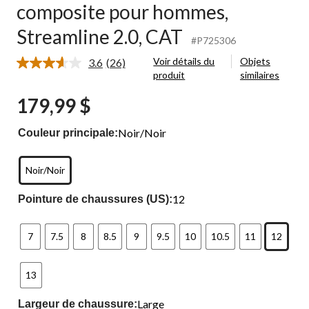
composite pour hommes,
e 2.0,
Streamline 2.0, CAT
#P725306
Voir détails du
Objets
3.6
(26)
Lire
produit
similaires
les
26
179,99 $
commentaires.
Lien
vers
Noir/Noir
Couleur principale:
la
même
page.
Noir/Noir
12
Pointure de chaussures (US):
7
7.5
8
8.5
9
9.5
10
10.5
11
12
13
Large
Largeur de chaussure: