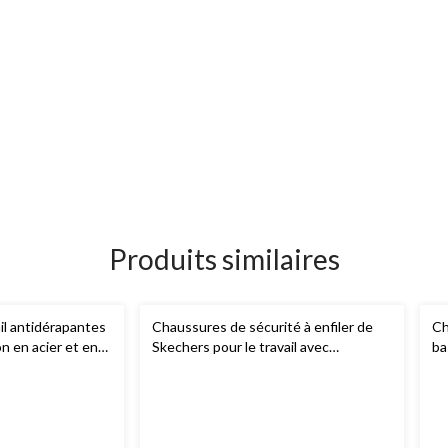
Produits similaires
il antidérapantes
Chaussures de sécurité à enfiler de
Ch
n en acier et en
Skechers pour le travail avec
ba
ommes
protection en acier et en composite,
po
pour hommes