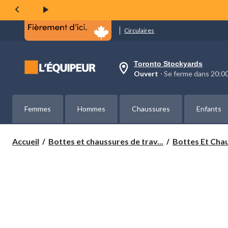
même
page.
Circulaires
Toronto Stockyards
votre
Ouvert
⋅ Se ferme dans 20:
magasin
préféré
est
Toronto
Femmes
Hommes
Chaussures
Enfants
Stockyards,
courament
Ouvert,
Se
Accueil
Bottes et chaussures de trav...
Bottes Et Chau
ferme
dans
à
20:00
cliquer
pour
changer