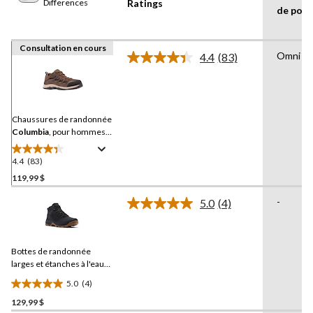
Differences
Ratings
de poin
Consultation en cours
Omni Gr
4.4
(83)
Lire
les
83
commentaires.
Lien
vers
Chaussures de randonnée
la
Columbia
, pour hommes,
même
Crestwood Techlite
page.
4.4
(83)
4.4
étoile(s)
119,99 $
sur
-
5.0
(4)
5.
Lire
83
les
4
évaluations
commentaires.
Bottes de randonnée
Lien
vers
larges et étanches à l'eau
la
pour hommes, Transverse,
5.0
(4)
même
Columbia
5.0
page.
129,99 $
étoile(s)