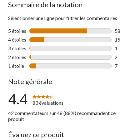
Sommaire de la notation
Sélectionner une ligne pour filtrer les commentaires
5 étoiles
étoiles
58
58 commenta
4 étoiles
étoiles
15
15 commenta
3 étoiles
étoiles
1
1 commentai
2 étoiles
étoiles
2
2 commentai
1 étoile
étoiles
7
7 commentai
Note générale
4.4
83 évaluations
42 commentateurs sur 48 (88%) recommandent ce
produit
Évaluez ce produit