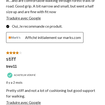
in…and are comfortable walking through forest trails or
road. Good grip. A bit narrow and small, but went a half
size up and are fine with fit now
Traduire avec Google
Oui, Je recommande ce produit.
Affiché initialement sur marks.com
4 étoile(s) sur 5.
stiff
trev11
ACHETEUR VÉRIFIÉ
il y a 2 mois
Pretty stiff and not a lot of cushioning but good support
for walking.
Traduire avec Google