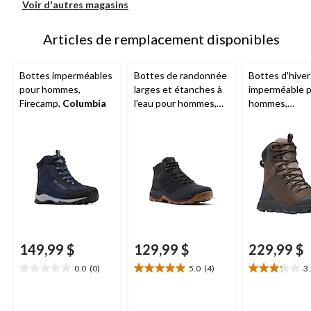
Voir d'autres magasins
Articles de remplacement disponibles
Bottes imperméables
Bottes de randonnée
Bottes d'hiver
pour hommes,
larges et étanches à
imperméable 
Firecamp,
Columbia
l'eau pour hommes,
hommes,
Transverse,
Expeditionist,
Columbia
Columbia
149,99 $
129,99 $
229,99 $
0.0
(0)
5.0
(4)
3
0.0
5.0
3.2
étoile(s)
étoile(s)
étoile(s)
sur
sur
sur