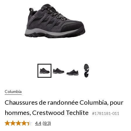
+2
Columbia
Chaussures de randonnée Columbia, pour
hommes, Crestwood Techlite
#1781181-011
4.4
(83)
Lire
les