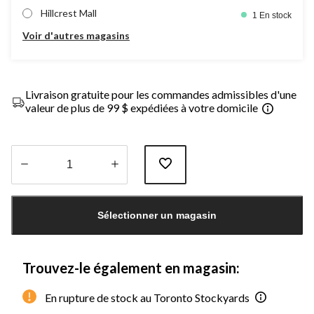
Hillcrest Mall
1 En stock
Voir d'autres magasins
Livraison gratuite pour les commandes admissibles d'une
valeur de plus de 99 $ expédiées à votre domicile
Quantité
mise
Sélectionner un magasin
à
jour
à
1
Trouvez-le également en magasin:
En rupture de stock au Toronto Stockyards