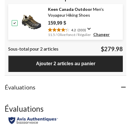
5.
83
Keen Canada Outdoor
Men's
évaluations
Voyageur Hiking Shoes
159,99 $
4.2
(333)
4.2
Changer
11.5 / Olive foncé / Régulier
étoile(s)
sur
$279.98
Sous-total pour 2 articles
5.
333
évaluations
Ajouter 2 articles au panier
Évaluations
Évaluations