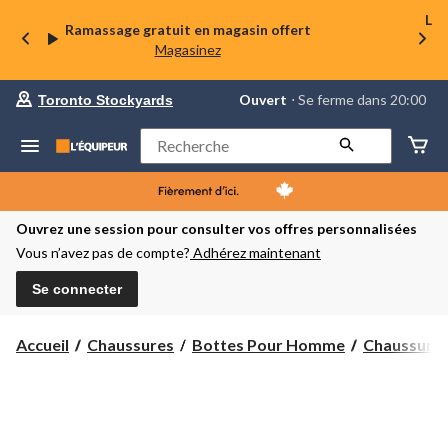
La 
Ramassage gratuit en magasin offert
Magasinez
votre
Ouvert
⋅ Se ferme dans 20:00
Toronto Stockyards
magasin
préféré
est
Rechercher
Toronto
Stockyards,
courament
Ouvert,
Se
Ouvrez une session pour consulter vos offres personnalisées
ferme
Vous n’avez pas de compte?
Adhérez maintenant
dans
à
20:00
Se connecter
cliquer
pour
changer
Accueil
Chaussures
Bottes Pour Homme
Chaussures