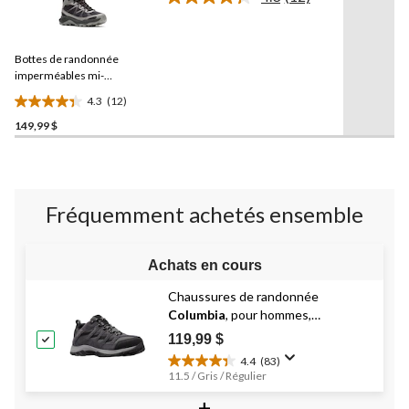
Lire
les
12
commentaires.
Bottes de randonnée
Lien
vers
imperméables mi-
la
montantes pour hommes,
4.3
(12)
même
Tempo Exp,
4.3
Merrell
page.
149,99 $
étoile(s)
sur
5.
12
évaluations
Fréquemment achetés ensemble
Achats en cours
Chaussures de randonnée
Columbia
, pour hommes,
Crestwood Techlite
119,99 $
4.4
(83)
4.4
11.5 / Gris / Régulier
étoile(s)
+
sur