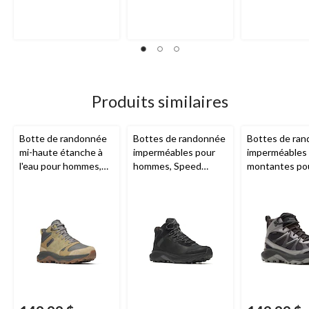
5.
5.
5.
4
5
évaluations
évaluations
Produits similaires
Botte de randonnée
Bottes de randonnée
Bottes de ra
mi-haute étanche à
imperméables pour
imperméables 
l'eau pour hommes,
hommes, Speed
montantes po
Tempo Sol,
Merrell
Strike 2,
Merrell
hommes, Temp
Merrell