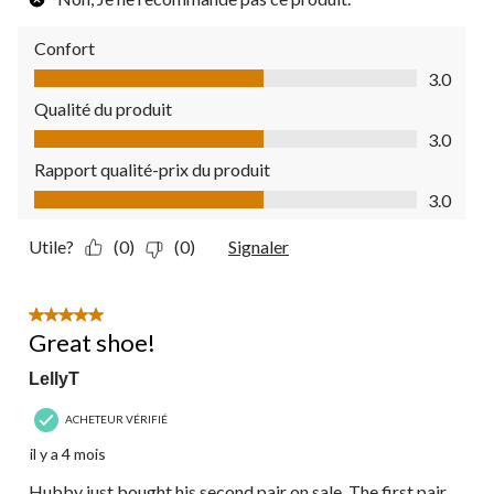
Confort
Confort, 3.0 sur 5
3.0
Qualité du produit
Qualité du produit, 3.0 sur 5
3.0
Rapport qualité-prix du produit
Rapport qualité-prix du produit, 3.0 sur 5
3.0
Utile?
(0)
(0)
Signaler
5 étoile(s) sur 5.
Great shoe!
LellyT
ACHETEUR VÉRIFIÉ
il y a 4 mois
Hubby just bought his second pair on sale. The first pair