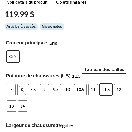
Voir détails du produit
Objets similaires
83
commentaires.
119,99 $
Lien
vers
la
Articles à succès
Mieux notes
même
page.
Gris
Couleur principale:
Gris
Tableau des tailles
11.5
Pointure de chaussures (US):
7
8
8.5
9
9.5
10
10.5
11
11.5
12
13
14
Régulier
Largeur de chaussure: