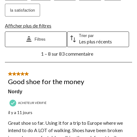
la satisfaction
Afficher plus de filtres
Trier par
Filtres
Les plus récents
1
1 – 8 sur 83 commentaire
à
8
sur
83
5 étoile(s) sur 5.
commentaire.
Good shoe for the money
Nordy
ACHETEUR VÉRIFIÉ
il y a 11 jours
Great shoe so far. Using it for a trip to Europe where we
intend to do A LOT of walking. Shoes have been broken