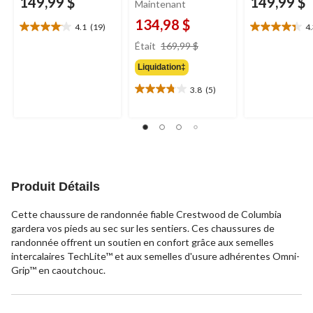
149,99 $
149,99 $
Maintenant
134,98 $
4.1
(19)
4
4.1
4.3
prix
étoile(s)
étoile(s)
Était
169,99 $
était
sur
sur
Liquidation‡
169,99 $
5.
5.
19
12
3.8
(5)
3.8
évaluations
évaluations
étoile(s)
sur
5.
5
évaluations
Produit Détails
Cette chaussure de randonnée fiable Crestwood de Columbia
gardera vos pieds au sec sur les sentiers. Ces chaussures de
randonnée offrent un soutien en confort grâce aux semelles
intercalaires TechLite™ et aux semelles d'usure adhérentes Omni-
Grip™ en caoutchouc.