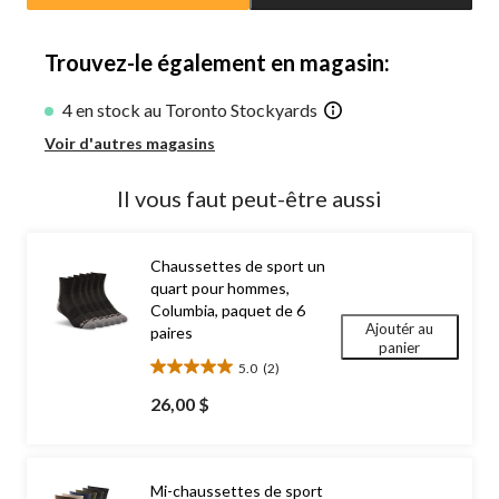
jour
à
1
Trouvez-le également en magasin:
4 en stock au Toronto Stockyards
Voir d'autres magasins
Il vous faut peut-être aussi
Chaussettes de sport un
quart pour hommes,
Columbia, paquet de 6
Ajoutér au
paires
panier
5.0
(2)
5.0
étoile(s)
26,00 $
sur
5.
2
évaluations
Mi-chaussettes de sport