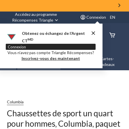
Accédez au programme
Connexion
EN
Récompenses Triangle
Obtenez ou échangez de l’Argent
État de
MD
CT
command
Connexion
Vous n’avez pas compte Triangle Récompenses?
Inscrivez-vous des maintenant
es &
Nouveautés et
Cartes-
Marques
ation
Tendances
cadeaux
Columbia
Chaussettes de sport un quart
pour hommes, Columbia, paquet