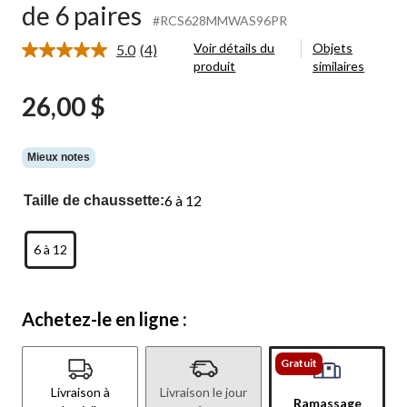
de 6 paires
#RCS628MMWAS96PR
Voir détails du
Objets
5.0
(4)
Lire
produit
similaires
les
4
26,00 $
commentaires.
Lien
vers
la
même
Mieux notes
page.
6 à 12
Taille de chaussette:
6 à 12
Achetez-le en ligne :
Gratuit
Livraison à
Livraison le jour
Ramassage