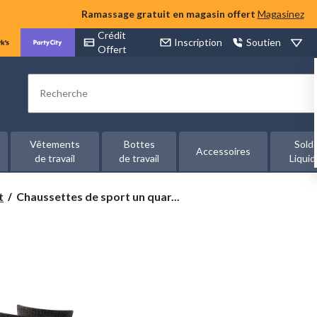
Ramassage gratuit en magasin offert
Magasinez
Crédit
Inscription
Soutien
Offert
Rechercher
Vêtements
Bottes
Sold
Accessoires
de travail
de travail
Liquid
Chaussettes
t
Chaussettes de sport un quar...
de
sport
un
quart
pour
hommes,
Columbia,
paquet
de