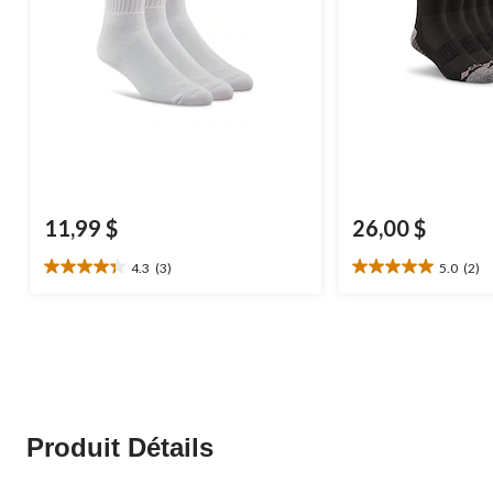
11,99 $
26,00 $
4.3
(3)
5.0
(2)
4.3
5.0
étoile(s)
étoile(s)
sur
sur
5.
5.
3
2
évaluations
évaluations
Produit Détails