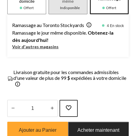
domicile
même
Offert
Indisponible
Offert
Ramassage au Toronto Stockyards
4 En stock
Ramassage le jour même disponible.
Obtenez-la
dès aujourd'hui!
Voir d'autres magasins
Livraison gratuite pour les commandes admissibles
d'une valeur de plus de 99 $ expédiées à votre domicile
Quantité
mise
Ajouter au Panier
Acheter maintenant
à