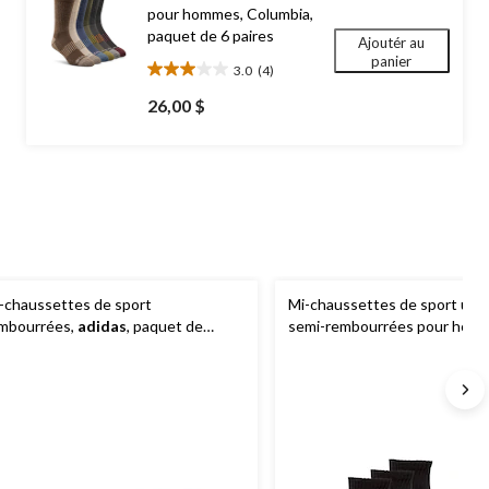
pour hommes, Columbia,
paquet de 6 paires
Ajoutér au
panier
3.0
(4)
3.0
étoile(s)
26,00 $
sur
5.
4
évaluations
-chaussettes de sport
Mi-chaussettes de sport un 
mbourrées,
adidas
, paquet de
semi-rembourrées pour hom
paires
Matrix
, paquet de 3 paires