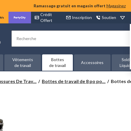
Ramassage gratuit en magasin offert
Magasinez
Crédit
Inscription
Soutien
Offert
Rechercher
00
Vêtements
Bottes
Sold
Accessoires
de travail
de travail
Liquid
Bottes
ssures De Trav...
Bottes de travail de 8 po po...
Bottes de
de
travail
imperméa
de
8 po
pour
hommes,
Power
Spring,