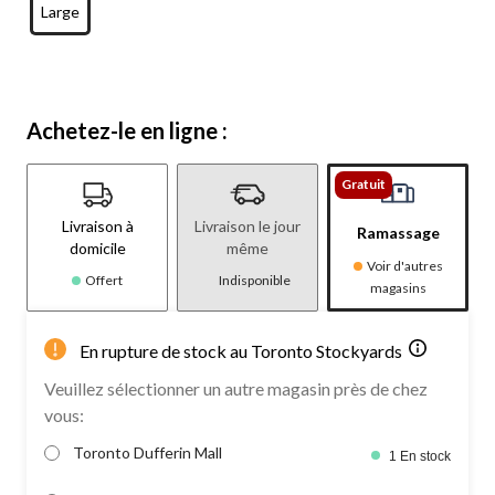
Large
Achetez-le en ligne :
Gratuit
Livraison à
Livraison le jour
Ramassage
domicile
même
Voir d'autres
Offert
Indisponible
magasins
En rupture de stock au Toronto Stockyards
Veuillez sélectionner un autre magasin près de chez
vous:
Toronto Dufferin Mall
1 En stock