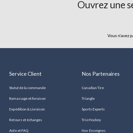
Ouvrez une se
Vous n’avez p
Service Client
Nos Partenaires
Statut de la commande
Canadian Tire
Ramassage et livraison
Triangle
Expédition & Livraison
Sports Experts
Retours et échanges
Trio Hockey
Aide et FAQ
Nos Enseignes