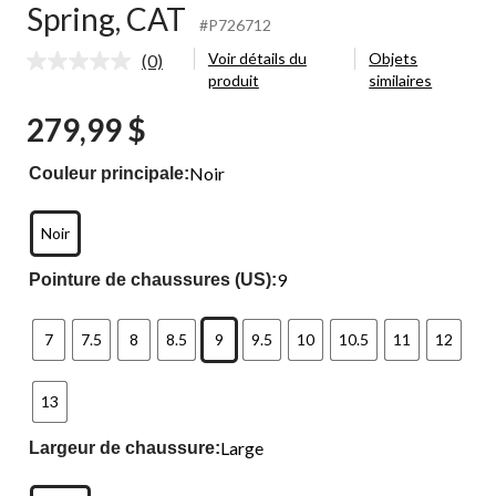
Spring, CAT
#P726712
Voir détails du
Objets
(0)
Aucune
produit
similaires
cote
pour
279,99 $
ce
produit.
Lien
Noir
Couleur principale:
vers
la
même
page.
Noir
9
Pointure de chaussures (US):
7
7.5
8
8.5
9
9.5
10
10.5
11
12
13
Large
Largeur de chaussure: