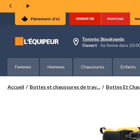
la
même
page.
Toronto Stockyards
votre
Ouvert
⋅ Se ferme dans 20:
magasin
préféré
est
Toronto
Femmes
Hommes
Chaussures
Enfants
Stockyards,
courament
Ouvert,
Se
Accueil
Bottes et chaussures de trav...
Bottes Et Chau
ferme
dans
à
20:00
cliquer
pour
changer