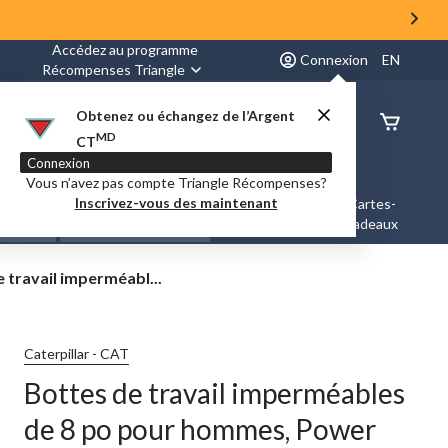
Accédez au programme
Connexion
EN
Récompenses Triangle
Obtenez ou échangez de l’Argent
État de
MD
CT
command
Connexion
Vous n’avez pas compte Triangle Récompenses?
Inscrivez-vous des maintenant
es &
Nouveautés et
Cartes-
Marques
ation
Tendances
cadeaux
 travail imperméabl...
bles
Caterpillar - CAT
Bottes de travail imperméables
de 8 po pour hommes, Power