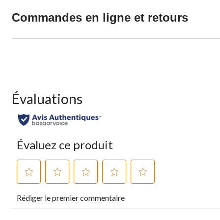
Commandes en ligne et retours
Évaluations
Évaluez ce produit
Sélectionnez
Sélectionnez
Sélectionnez
Sélectionnez
Sélectionnez
Rédiger le premier commentaire
pour
pour
pour
pour
pour
évaluer
évaluer
évaluer
évaluer
évaluer
l'article
l'article
l'article
l'article
l'article