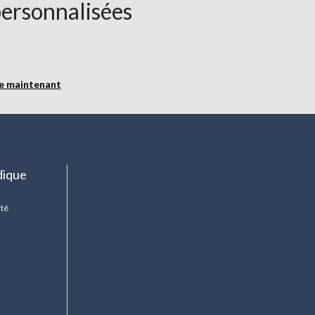
personnalisées
re maintenant
dique
ité