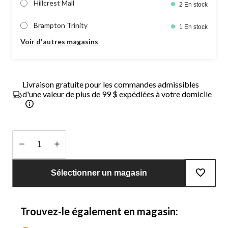
Hillcrest Mall
2 En stock
Brampton Trinity
1 En stock
Voir d'autres magasins
Livraison gratuite pour les commandes admissibles
d'une valeur de plus de 99 $ expédiées à votre domicile
Quantité
mise
Sélectionner un magasin
à
jour
à
Trouvez-le également en magasin:
1