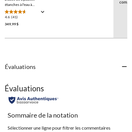
Lien
compo
vers
étanches à l'eau à
la
protection en composite
même
pour hommes, Boondock
4.6
(41)
4.6
page.
BOA,
Timberland Pro
étoile(s)
349,99 $
sur
5.
41
évaluations
Évaluations
Évaluations
Sommaire de la notation
Sélectionner une ligne pour filtrer les commentaires