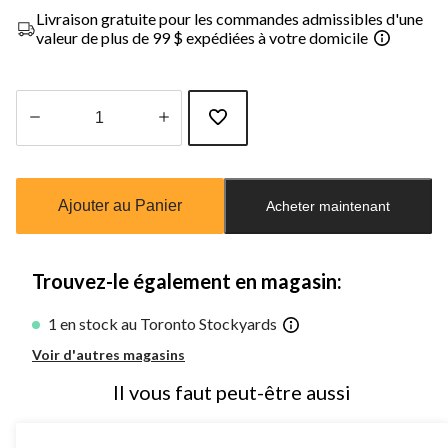
Livraison gratuite pour les commandes admissibles d'une
valeur de plus de 99 $ expédiées à votre domicile
Quantité
mise
à
Ajouter au Panier
Acheter maintenant
jour
à
1
Trouvez-le également en magasin:
1 en stock au Toronto Stockyards
Voir d'autres magasins
Il vous faut peut-être aussi