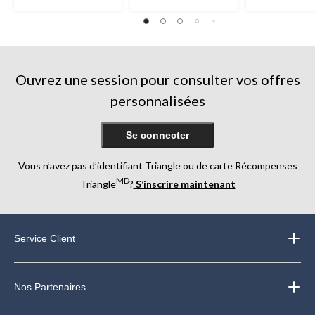
étoile(s)
étoile(s)
étoile(s)
sur
sur
sur
5.
5.
5.
10
16
3
évaluations
évaluations
évaluations
Ouvrez une session pour consulter vos offres
personnalisées
Se connecter
Vous n’avez pas d’identifiant Triangle ou de carte Récompenses
MD
Triangle
?
S’inscrire maintenant
Service Client
Nos Partenaires