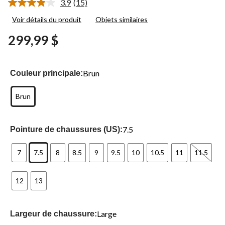
3.9
(15)
Lire
les
Voir détails du produit
Objets similaires
15
commentaires.
299,99 $
Lien
vers
la
même
page.
Brun
Couleur principale:
Brun
7.5
Pointure de chaussures (US):
7
7.5
8
8.5
9
9.5
10
10.5
11
11.5
12
13
Large
Largeur de chaussure: