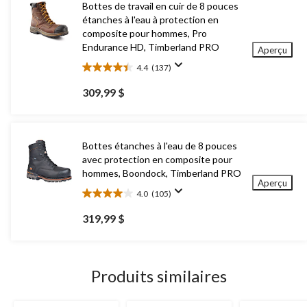
Bottes de travail en cuir de 8 pouces
étanches à l'eau à protection en
composite pour hommes, Pro
Endurance HD, Timberland PRO
Aperçu
4.4
(137)
4.4
étoile(s)
309,99 $
sur
5.
137
évaluations
Bottes étanches à l'eau de 8 pouces
avec protection en composite pour
hommes, Boondock, Timberland PRO
Aperçu
4.0
(105)
4.0
étoile(s)
319,99 $
sur
5.
105
évaluations
Produits similaires