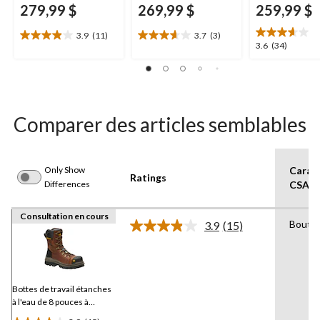
279,99 $
269,99 $
259,99 $
3.9
(11)
3.7
(3)
3.9
3.7
3.6
3.6
(34)
étoile(s)
étoile(s)
étoile(s)
sur
sur
sur
5.
5.
5.
11
3
34
évaluations
évaluations
évaluations
Comparer des articles semblables
Only Show
Caract
Ratings
Differences
CSA
Consultation en cours
Bout e
3.9
(15)
Lire
les
15
commentaires.
Lien
vers
Bottes de travail étanches
la
à l'eau de 8 pouces à
même
protection en composite