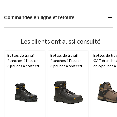
Commandes en ligne et retours
Les clients ont aussi consulté
Bottes de travail
Bottes de travail
Bottes de trav
étanches à l'eau de
étanches à l'eau de
CAT étanches 
6 pouces à protection
6 pouces à protection
de 6 pouces à
en composite pour
en composite pour
protection en
hommes, Hauler XL,
hommes, Diagnostic,
composite, po
CAT
CAT
hommes, Exca
Superlite