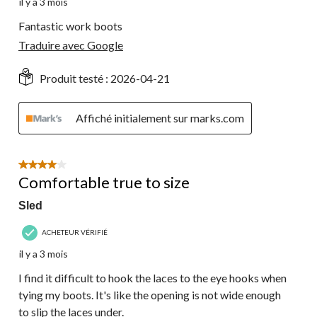
il y a 3 mois
Fantastic work boots
Traduire avec Google
Produit testé :
2026-04-21
Affiché initialement sur marks.com
4 étoile(s) sur 5.
Comfortable true to size
Sled
ACHETEUR VÉRIFIÉ
il y a 3 mois
I find it difficult to hook the laces to the eye hooks when
tying my boots. It's like the opening is not wide enough
to slip the laces under.