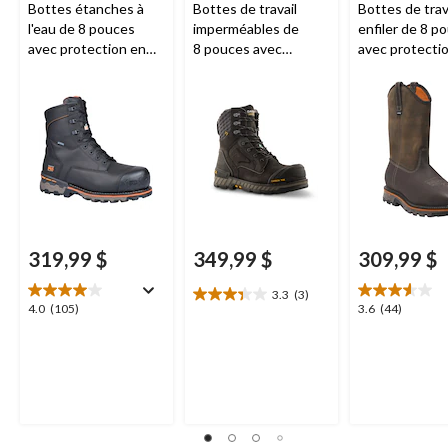
Bottes étanches à
Bottes de travail
Bottes de trava
l'eau de 8 pouces
imperméables de
enfiler de 8 p
avec protection en
8 pouces avec
avec protecti
composite pour
protection en
composite po
hommes, Boondock,
composite pour
hommes, True 
Timberland PRO
hommes, 8600, série
Timberland 
Workpro, Dakota
319,99 $
349,99 $
309,99 $
3.3
(3)
3.3
4.0
3.6
4.0
(105)
3.6
(44)
étoile(s)
étoile(s)
étoile(s)
sur
sur
sur
5.
5.
5.
3
105
44
évaluations
évaluations
évaluations