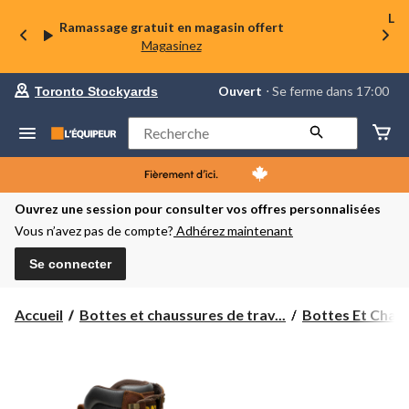
La 
Ramassage gratuit en magasin offert
Magasinez
votre
Ouvert
⋅ Se ferme dans 17:00
Toronto Stockyards
magasin
préféré
est
Rechercher
Toronto
Stockyards,
courament
Ouvert,
Se
Ouvrez une session pour consulter vos offres personnalisées
ferme
Vous n’avez pas de compte?
Adhérez maintenant
dans
à
17:00
Se connecter
cliquer
pour
changer
Accueil
Bottes et chaussures de trav...
Bottes Et Chaus