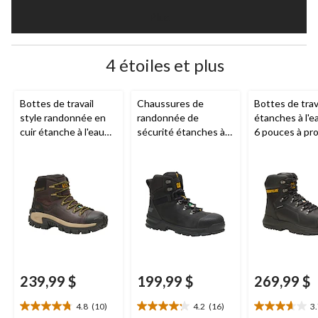
Plus
4 étoiles et plus
Bottes de travail
Chaussures de
Bottes de trav
style randonnée en
randonnée de
étanches à l'e
cuir étanche à l'eau
sécurité étanches à
6 pouces à pr
avec protection en
l'eau avec protection
en composite 
composite pour
en acier et en
hommes, Diagn
hommes, Invader,
composite pour
CAT
CAT
hommes, Accomplice
X, Caterpillar
239,99 $
199,99 $
269,99 $
4.8
(10)
4.2
(16)
3
4.8
4.2
3.7