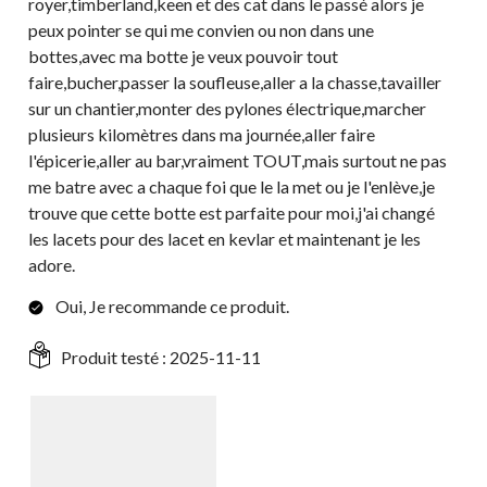
royer,timberland,keen et des cat dans le passé alors je
peux pointer se qui me convien ou non dans une
bottes,avec ma botte je veux pouvoir tout
faire,bucher,passer la soufleuse,aller a la chasse,tavailler
sur un chantier,monter des pylones électrique,marcher
plusieurs kilomètres dans ma journée,aller faire
l'épicerie,aller au bar,vraiment TOUT,mais surtout ne pas
me batre avec a chaque foi que le la met ou je l'enlève,je
trouve que cette botte est parfaite pour moi,j'ai changé
les lacets pour des lacet en kevlar et maintenant je les
adore.
Oui, Je recommande ce produit.
Produit testé :
2025-11-11