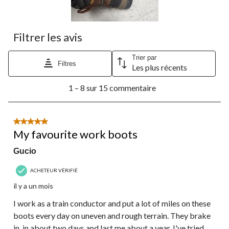
Filtrer les avis
Trier par
Filtres
Les plus récents
1
1 – 8 sur 15 commentaire
à
8
sur
15
5 étoile(s) sur 5.
commentaire.
My favourite work boots
Gucio
ACHETEUR VÉRIFIÉ
il y a un mois
I work as a train conductor and put a lot of miles on these
boots every day on uneven and rough terrain. They brake
in, in about two days and last me about a year. I've tried