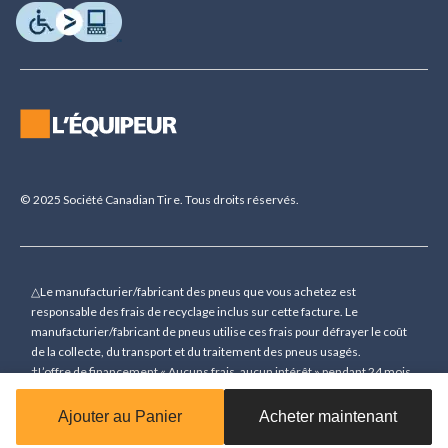
© 2025 Société Canadian Tire. Tous droits réservés.
△Le manufacturier/fabricant des pneus que vous achetez est
responsable des frais de recyclage inclus sur cette facture. Le
manufacturier/fabricant de pneus utilise ces frais pour défrayer le coût
de la collecte, du transport et du traitement des pneus usagés.
†L’offre de financement « Aucuns frais, aucun intérêt » pendant 24 mois
(sauf indication contraire) n’est accordée que sur demande sous
réserve d’une approbation de crédit préalable pour des achats de 150 $
Ajouter au Panier
Acheter maintenant
(sauf indication contraire) ou plus (à l’exception des cartes-cadeaux)