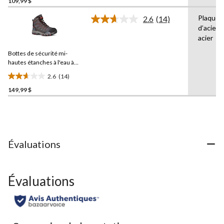
109,99 $
sur
Plaques
2.6
(14)
5.
Lire
d’acier,
38
les
acier
14
évaluations
commentaires.
Bottes de sécurité mi-
Lien
vers
hautes étanches à l'eau à
la
protection en acier pour
2.6
(14)
même
hommes,
2.6
Dakota
page.
WorkPro Series
149,99 $
étoile(s)
sur
5.
14
évaluations
Évaluations
Évaluations