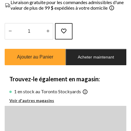
Livraison gratuite pour les commandes admissibles d'une
valeur de plus de 99 $ expédiées à votre domicile
Quantité
mise
à
Ajouter au Panier
Acheter maintenant
jour
à
1
Trouvez-le également en magasin:
1 en stock au Toronto Stockyards
Voir d'autres magasins