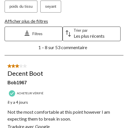
poids du tissu
seyant
Afficher plus de filtres
Trier par
Filtres
Les plus récents
1
1 – 8 sur 53 commentaire
à
8
sur
53
3 étoile(s) sur 5.
commentaire.
Decent Boot
Bob1967
ACHETEUR VÉRIFIÉ
il y a 4 jours
Not the most comfortable at this point however I am
expecting them to break in soon.
Traduire avec Google