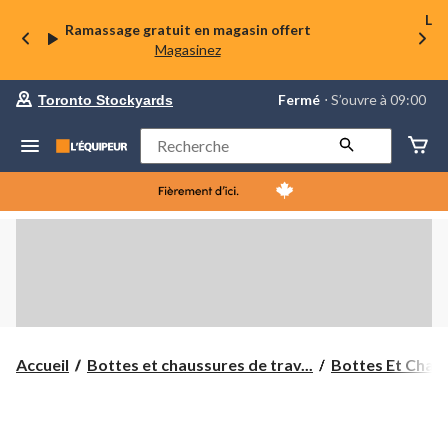
La 
Ramassage gratuit en magasin offert
Magasinez
votre
Fermé
⋅ S’ouvre à 09:00
Toronto Stockyards
magasin
préféré
est
Rechercher
Toronto
Stockyards,
courament
Fermé,
S’ouvre
à
à
09:00
cliquer
pour
changer
Accueil
Bottes et chaussures de trav...
Bottes Et Chaus