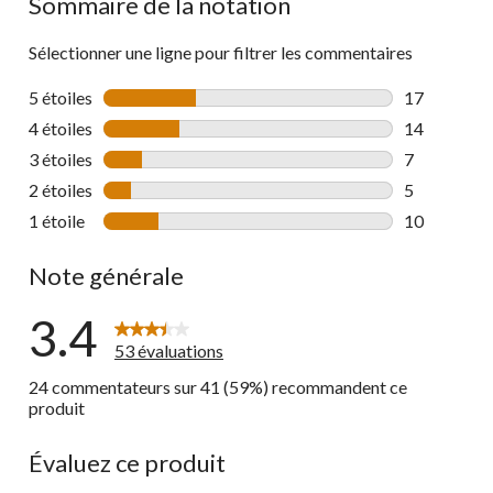
Sommaire de la notation
Sélectionner une ligne pour filtrer les commentaires
5 étoiles
étoiles
17
17 commenta
4 étoiles
étoiles
14
14 commenta
3 étoiles
étoiles
7
7 commentai
2 étoiles
étoiles
5
5 commentai
1 étoile
étoiles
10
10 commenta
Note générale
3.4
53 évaluations
24 commentateurs sur 41 (59%) recommandent ce
produit
Évaluez ce produit