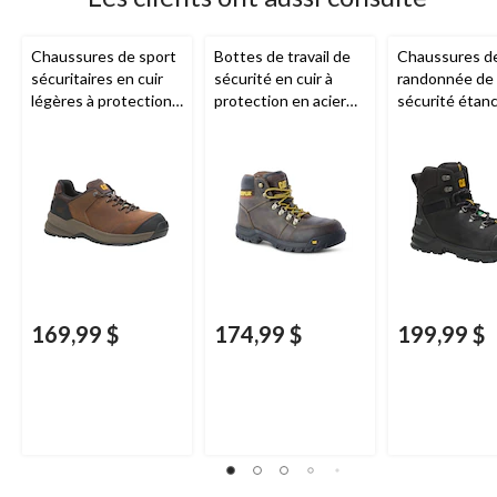
Chaussures de sport
Bottes de travail de
Chaussures d
sécuritaires en cuir
sécurité en cuir à
randonnée de
légères à protection
protection en acier
sécurité étan
en composite pour
pour hommes,
l'eau avec pro
hommes,
Outline, CAT
en acier et en
Streamline 2.0, CAT
composite po
hommes, Acco
X, Caterpillar
169,99 $
174,99 $
199,99 $