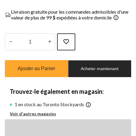
Livraison gratuite pour les commandes admissibles d'une
valeur de plus de 99 $ expédiées à votre domicile
Quantité
mise
à
Ajouter au Panier
Acheter maintenant
jour
à
1
Trouvez-le également en magasin:
1 en stock au Toronto Stockyards
Voir d'autres magasins