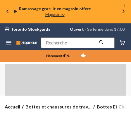
La 
Ramassage gratuit en magasin offert
Magasinez
votre
Ouvert
⋅ Se ferme dans 17:00
Toronto Stockyards
magasin
préféré
est
Rechercher
Toronto
Stockyards,
courament
Ouvert,
Se
ferme
dans
à
17:00
cliquer
pour
changer
Accueil
Bottes et chaussures de trav...
Bottes Et Chaus