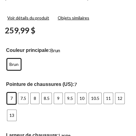
Voir détails du produit
Objets similaires
259,99 $
Brun
Couleur principale:
Brun
7
Pointure de chaussures (US):
7
7.5
8
8.5
9
9.5
10
10.5
11
12
13
Large
Largeur de chaussure: