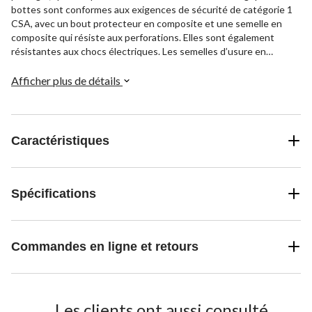
bottes sont conformes aux exigences de sécurité de catégorie 1
CSA, avec un bout protecteur en composite et une semelle en
composite qui résiste aux perforations. Elles sont également
résistantes aux chocs électriques. Les semelles d’usure en
caoutchouc extrêmement antidérapantes vous aideront à rester
debout sur les chantiers glissants.
Afficher plus de détails
Caractéristiques
Spécifications
Commandes en ligne et retours
Les clients ont aussi consulté