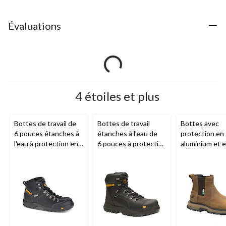
Évaluations
4 étoiles et plus
Bottes de travail de
Bottes de travail
Bottes avec
6 pouces étanches à
étanches à l'eau de
protection en
l'eau à protection en
6 pouces à protection
aluminium et 
acier pour hommes,
en composite pour
composite de
CAT, Threshold
hommes, Diagnostic,
6 pouces pour
CAT
hommes, Expo
Chelsea, CAT