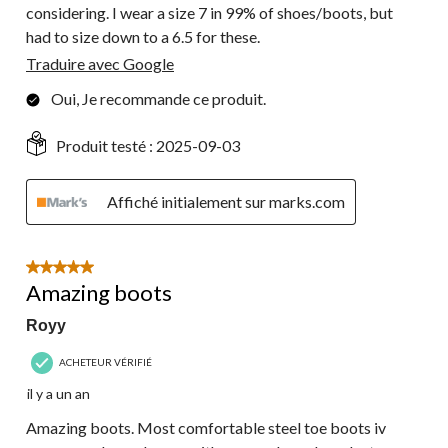
considering. I wear a size 7 in 99% of shoes/boots, but
had to size down to a 6.5 for these.
Traduire avec Google
Oui, Je recommande ce produit.
Produit testé :
2025-09-03
Affiché initialement sur marks.com
5 étoile(s) sur 5.
Amazing boots
Royy
ACHETEUR VÉRIFIÉ
il y a un an
Amazing boots. Most comfortable steel toe boots iv