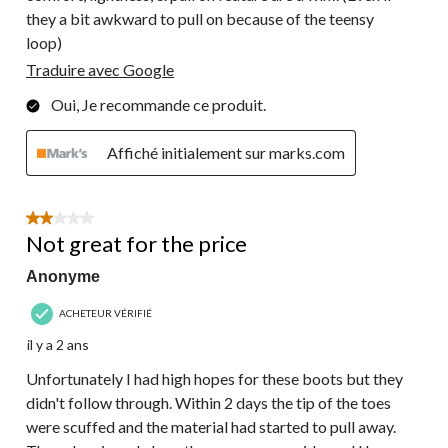
they a bit awkward to pull on because of the teensy
loop)
Traduire avec Google
Oui, Je recommande ce produit.
Affiché initialement sur marks.com
2 étoile(s) sur 5.
Not great for the price
Anonyme
ACHETEUR VÉRIFIÉ
il y a 2 ans
Unfortunately I had high hopes for these boots but they
didn't follow through. Within 2 days the tip of the toes
were scuffed and the material had started to pull away.