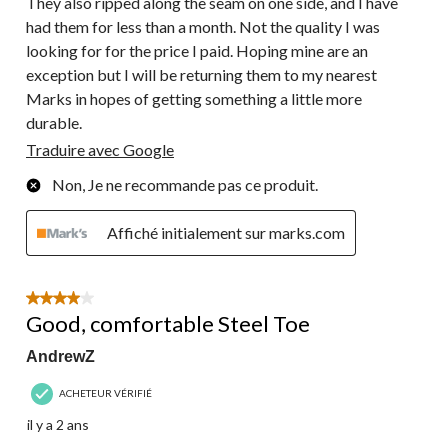
They also ripped along the seam on one side, and I have
had them for less than a month. Not the quality I was
looking for for the price I paid. Hoping mine are an
exception but I will be returning them to my nearest
Marks in hopes of getting something a little more
durable.
Traduire avec Google
Non, Je ne recommande pas ce produit.
Affiché initialement sur marks.com
4 étoile(s) sur 5.
Good, comfortable Steel Toe
AndrewZ
ACHETEUR VÉRIFIÉ
il y a 2 ans