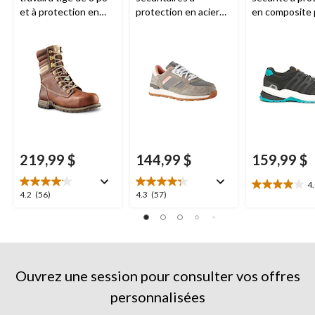
et à protection en
protection en acier
en composite 
acier, pour femmes,
pour femmes,
femmes,
Clover
Woodward, CAT
Streamline 2.
219,99 $
144,99 $
159,99 $
4
4.0
4.2
4.3
4.2
(56)
4.3
(57)
étoile(s)
étoile(s)
étoile(s)
sur
sur
sur
5.
5.
5.
2
56
57
évaluations
évaluations
évaluations
Ouvrez une session pour consulter vos offres
personnalisées