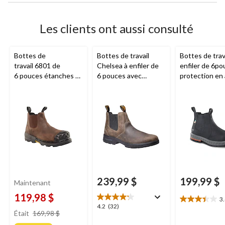
Les clients ont aussi consulté
Bottes de
Bottes de travail
Bottes de trava
travail 6801 de
Chelsea à enfiler de
enfiler de 6po
6 pouces étanches à
6 pouces avec
protection en 
l'eau avec protection
protection en
pour hommes, 
en composite pour
composite pour
Hansen
hommes, Workpro,
hommes, Nashoba,
Dakota
Timberland PRO
239,99 $
199,99 $
Maintenant
119,98 $
3
3.4
4.2
4.2
(32)
prix
étoile(s)
Était
169,98 $
étoile(s)
était
sur