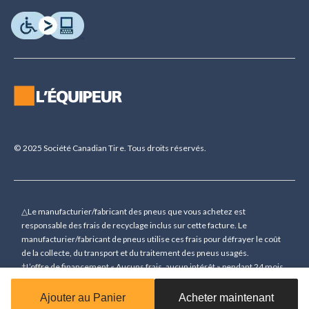
© 2025 Société Canadian Tire. Tous droits réservés.
△Le manufacturier/fabricant des pneus que vous achetez est
responsable des frais de recyclage inclus sur cette facture. Le
manufacturier/fabricant de pneus utilise ces frais pour défrayer le coût
de la collecte, du transport et du traitement des pneus usagés.
†L’offre de financement « Aucuns frais, aucun intérêt » pendant 24 mois
(sauf indication contraire) n’est accordée que sur demande sous
réserve d’une approbation de crédit préalable pour des achats de 150 $
Ajouter au Panier
Acheter maintenant
(sauf indication contraire) ou plus (à l’exception des cartes-cadeaux)