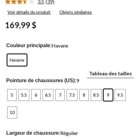
3.5
(39)
Lire
les
Voir détails du produit
Objets similaires
39
commentaires.
169,99 $
Lien
vers
la
même
page.
Havane
Couleur principale:
Havane
Tableau des tailles
9
Pointure de chaussures (US):
5
5.5
6
6.5
7
7.5
8
8.5
9
9.5
10
Régulier
Largeur de chaussure: