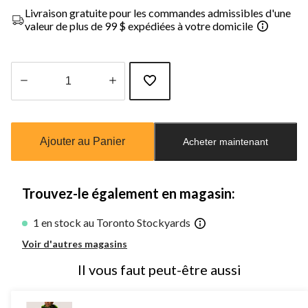
Livraison gratuite pour les commandes admissibles d'une
valeur de plus de 99 $ expédiées à votre domicile
Quantité
mise
à
Ajouter au Panier
Acheter maintenant
jour
à
1
Trouvez-le également en magasin:
1 en stock au Toronto Stockyards
Voir d'autres magasins
Il vous faut peut-être aussi