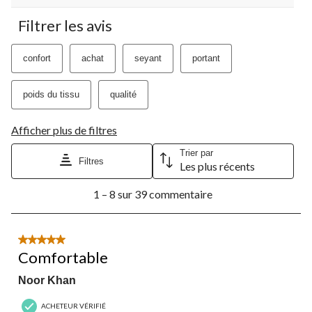
Filtrer les avis
confort
achat
seyant
portant
poids du tissu
qualité
Afficher plus de filtres
Trier par
Filtres
Les plus récents
1
1 – 8 sur 39 commentaire
à
8
sur
39
5 étoile(s) sur 5.
commentaire.
Comfortable
Noor Khan
ACHETEUR VÉRIFIÉ