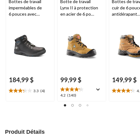
Bottes de travail
Botte de travail
Bottes de trav
imperméables de
Lynx II à protection
cuir de 6 pouc
6 pouces avec
en acier de 6 po
antidérapant
protection en acier
(15,2 cm) pour
Tarantula et à
pour femmes, CAT,
femmes
protection en 
Mae
en composite 
femmes, Quad 
Dakota Wor
Series
184,99 $
99,99 $
149,99 $
3.3
(4)
4
3.3
4.2
4.2
4.2
(140)
étoile(s)
étoile(s)
étoile(s)
sur
sur
sur
5.
5.
5.
4
26
140
évaluations
évaluations
évaluations
Produit Détails