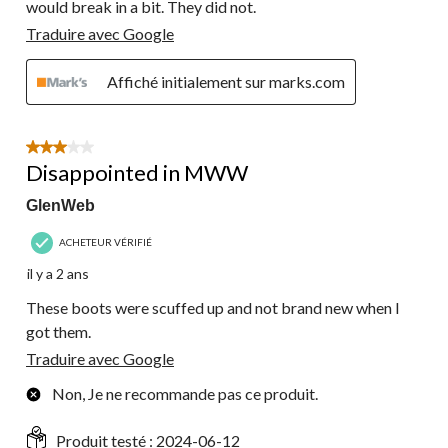
would break in a bit. They did not.
Traduire avec Google
Affiché initialement sur marks.com
3 étoile(s) sur 5.
Disappointed in MWW
GlenWeb
ACHETEUR VÉRIFIÉ
il y a 2 ans
These boots were scuffed up and not brand new when I
got them.
Traduire avec Google
Non, Je ne recommande pas ce produit.
Produit testé :
2024-06-12