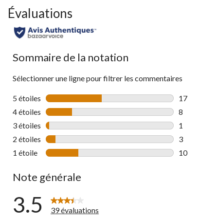
Évaluations
Sommaire de la notation
Sélectionner une ligne pour filtrer les commentaires
5 étoiles
étoiles
17
17 commenta
4 étoiles
étoiles
8
8 commentai
3 étoiles
étoiles
1
1 commentai
2 étoiles
étoiles
3
3 commentai
1 étoile
étoiles
10
10 commenta
Note générale
3.5
39 évaluations