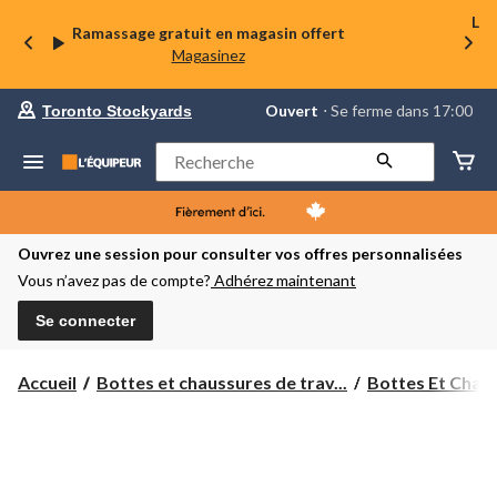
La 
Ramassage gratuit en magasin offert
Magasinez
votre
Ouvert
⋅ Se ferme dans 17:00
Toronto Stockyards
magasin
préféré
est
Rechercher
Toronto
Stockyards,
courament
Ouvert,
Se
Ouvrez une session pour consulter vos offres personnalisées
ferme
Vous n’avez pas de compte?
Adhérez maintenant
dans
à
17:00
Se connecter
cliquer
pour
changer
Accueil
Bottes et chaussures de trav...
Bottes Et Chaus