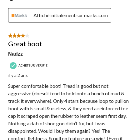
Affiché initialement sur marks.com
4 étoile(s) sur 5.
Great boot
Nadzz
ACHETEUR VÉRIFIÉ
il y a 2 ans
Super comfortable boot! Tread is good but not
aggressive (doesn’t tend to hold onto a bunch of mud &
track it everywhere). Only 4 stars because loop to pull on
boot with is small & useless, & they need a reinforced toe
cap it scraped open the rubber to leather seam first day.
Nothing a dab of shoe goo didn’t fix, but I was
disappointed. Would I buy them again? Yes! The
comfort, lightness, & pull on feature are a win!. (Even if