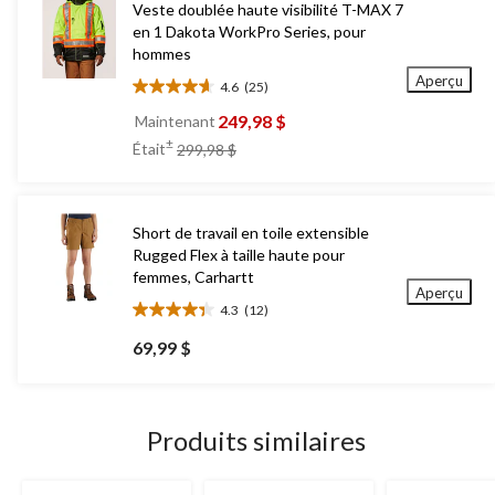
Veste doublée haute visibilité T-MAX 7
en 1 Dakota WorkPro Series, pour
hommes
Aperçu
4.6
(25)
4.6
étoile(s)
249,98 $
Maintenant
sur
prix
±
Était
299,98 $
5.
était
25
299,98 $
évaluations
Short de travail en toile extensible
Rugged Flex à taille haute pour
femmes, Carhartt
Aperçu
4.3
(12)
4.3
étoile(s)
69,99 $
sur
5.
12
évaluations
Produits similaires