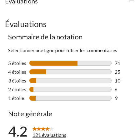
Évaluations
Évaluations
Sommaire de la notation
Sélectionner une ligne pour filtrer les commentaires
5 étoiles
étoiles
71
71 commenta
4 étoiles
étoiles
25
25 commenta
3 étoiles
étoiles
10
10 commenta
2 étoiles
étoiles
6
6 commentai
1 étoile
étoiles
9
9 commentai
Note générale
4.2
121 évaluations