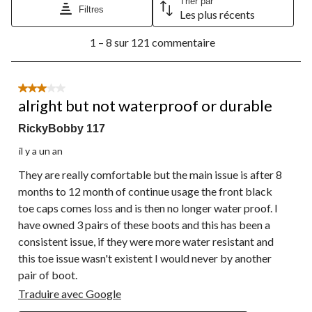
Trier par
Filtres
Les plus récents
1
1 – 8 sur 121 commentaire
à
8
sur
121
3 étoile(s) sur 5.
commentaire.
alright but not waterproof or durable
RickyBobby 117
il y a un an
They are really comfortable but the main issue is after 8
months to 12 month of continue usage the front black
toe caps comes loss and is then no longer water proof. I
have owned 3 pairs of these boots and this has been a
consistent issue, if they were more water resistant and
this toe issue wasn't existent I would never by another
pair of boot.
Traduire avec Google