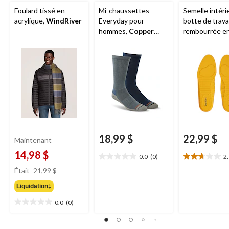
Foulard tissé en
Mi-chaussettes
Semelle intéri
acrylique,
WindRiver
Everyday pour
botte de travai
hommes,
Copper
rembourrée e
Sole
, paquet de
mousse
2 paires
viscoélastique
FreshTech po
femmes,
Dura
18,99 $
22,99 $
Maintenant
14,98 $
0.0
(0)
2
0.0
2.7
prix
étoile(s)
étoile(s)
Était
21,99 $
était
sur
sur
Liquidation‡
21,99 $
5.
5.
3
0.0
(0)
0.0
évaluations
étoile(s)
sur