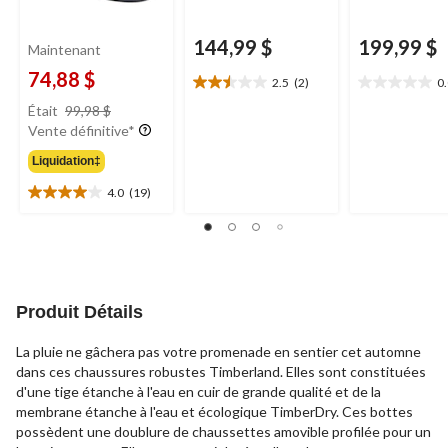
144,99 $
199,99 $
Maintenant
74,88 $
2.5
(2)
0
2.5
0.0
prix
étoile(s)
étoile(s)
Était
99,98 $
était
sur
sur
Vente définitive*
99,98 $
5.
5.
Liquidation‡
2
évaluations
4.0
(19)
4.0
étoile(s)
sur
5.
19
évaluations
Produit Détails
La pluie ne gâchera pas votre promenade en sentier cet automne
dans ces chaussures robustes Timberland. Elles sont constituées
d'une tige étanche à l'eau en cuir de grande qualité et de la
membrane étanche à l'eau et écologique TimberDry. Ces bottes
possèdent une doublure de chaussettes amovible profilée pour un