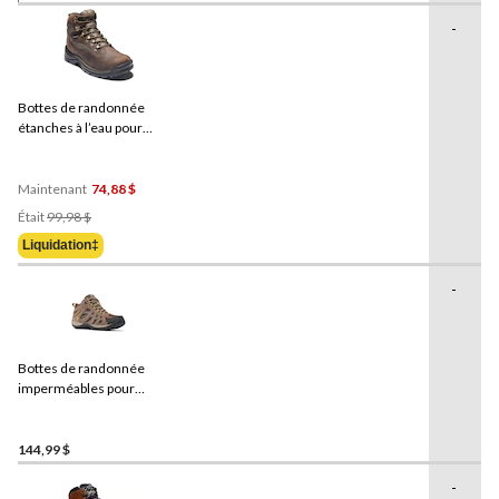
-
Bottes de randonnée
étanches à l’eau pour
hommes, Chocorua,
Timberland
Maintenant
74,88 $
Prix
Était
99,98 $
Était
Liquidation‡
99,98 $
-
Bottes de randonnée
imperméables pour
hommes, Redmond,
Columbia
, pointure large
144,99 $
-