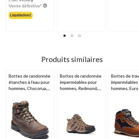
était
Vente définitive*
99,98 $
Liquidation‡
Produits similaires
Bottes de randonnée
Bottes de randonnée
Bottes de trav
étanches à l’eau pour
imperméables pour
imperméables
hommes, Chocorua,
hommes, Redmond,
hommes, Euro 
Timberland
Columbia
, pointure
Timberland
large