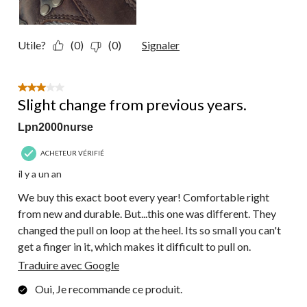
Utile?
(0)
(0)
Signaler
3 étoile(s) sur 5.
Slight change from previous years.
Lpn2000nurse
ACHETEUR VÉRIFIÉ
il y a un an
We buy this exact boot every year! Comfortable right
from new and durable. But...this one was different. They
changed the pull on loop at the heel. Its so small you can't
get a finger in it, which makes it difficult to pull on.
Traduire avec Google
Oui, Je recommande ce produit.