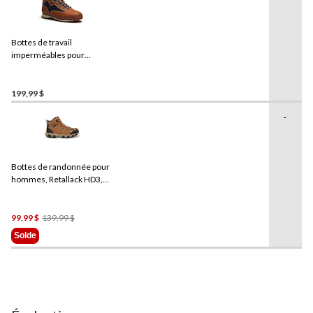
Bottes de travail
imperméables pour
hommes, Euro Hiker,
Timberland
199,99 $
-
Bottes de randonnée pour
hommes, Retallack HD3,
WindRiver
- Large
Prix
99,99 $
139,99 $
Était
Solde
139,99 $