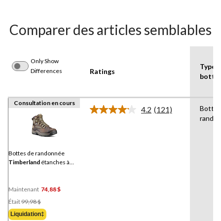
5.
Comparer des articles semblables
Only Show
Type 
Differences
Ratings
botte
Consultation en cours
Bottes
4.2
(121)
Lire
rando
les
121
commentaires.
Lien
vers
Bottes de randonnée
la
Timberland
étanches à
même
l’eau pour hommes,
page.
Chocorua Trail
Maintenant
74,88 $
Prix
Était
99,98 $
Était
Liquidation‡
99,98 $