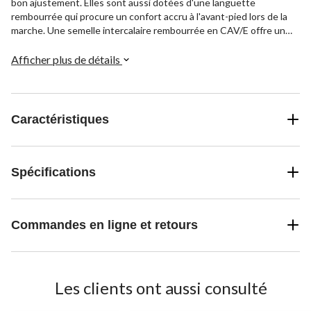
bon ajustement. Elles sont aussi dotées d'une languette
rembourrée qui procure un confort accru à l'avant-pied lors de la
marche. Une semelle intercalaire rembourrée en CAV/E offre un
support sous les pieds. En outre, une robuste semelle d'usure en
caoutchouc à crampons multidirectionnels procure une bonne
Afficher plus de détails
adhérence sur des terrains variés.
Caractéristiques
Spécifications
Commandes en ligne et retours
Les clients ont aussi consulté