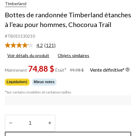
Timberland
Bottes de randonnée Timberland étanches
à l’eau pour hommes, Chocorua Trail
#TB015130210
4.2
(121)
Lire
les
Voir détails du produit
Objets similaires
121
commentaires.
74,88 $
Lien
prix
±
Vente définitive*
Maintenant
Était
99,98 $
vers
était
la
99,98 $
même
Liquidation‡
Mieux notes
page.
*Sur certains modèles et certaines tailles
Quantité