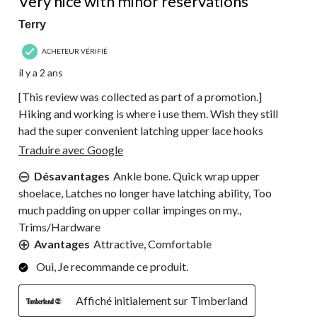
Very nice with minor reservations
Terry
ACHETEUR VÉRIFIÉ
il y a 2 ans
[This review was collected as part of a promotion.]
Hiking and working is where i use them. Wish they still
had the super convenient latching upper lace hooks
Traduire avec Google
Désavantages
Ankle bone. Quick wrap upper
shoelace, Latches no longer have latching ability, Too
much padding on upper collar impinges on my.,
Trims/Hardware
Avantages
Attractive, Comfortable
Oui, Je recommande ce produit.
Affiché initialement sur Timberland