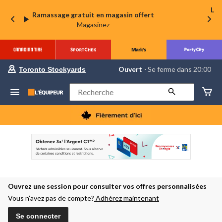
La 
Ramassage gratuit en magasin offert
Magasinez
votre
Ouvert
⋅ Se ferme dans 20:00
Toronto Stockyards
magasin
préféré
est
Rechercher
Toronto
Stockyards,
courament
Ouvert,
Se
ferme
dans
à
20:00
cliquer
pour
Ouvrez une session pour consulter vos offres personnalisées
changer
Vous n’avez pas de compte?
Adhérez maintenant
Se connecter