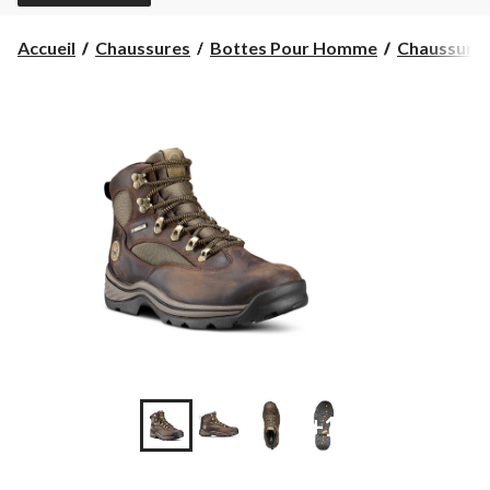
Accueil
Chaussures
Bottes Pour Homme
Chaussures
+1