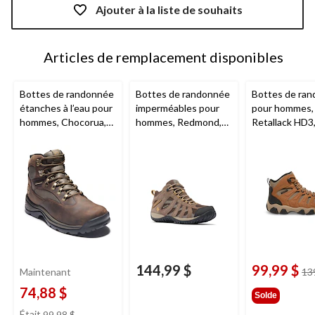
mise
Ajouter à la liste de souhaits
à
jour
à
Articles de remplacement disponibles
1
Bottes de randonnée
Bottes de randonnée
Bottes de ra
étanches à l’eau pour
imperméables pour
pour hommes,
hommes, Chocorua,
hommes, Redmond,
Retallack HD3
Timberland
Columbia
, pointure
WindRiver
- L
large
144,99 $
99,99 $
Maintenant
13
74,88 $
Solde
prix
Était
99,98 $