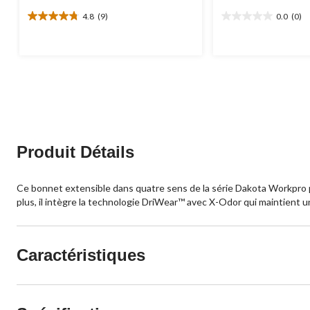
4.8
(9)
0.0
(0)
4.8
0.0
étoile(s)
étoile(s)
sur
sur
5.
5.
9
évaluations
Produit Détails
Ce bonnet extensible dans quatre sens de la série Dakota Workpro pro
plus, il intègre la technologie DriWear™ avec X-Odor qui maintient un 
Caractéristiques