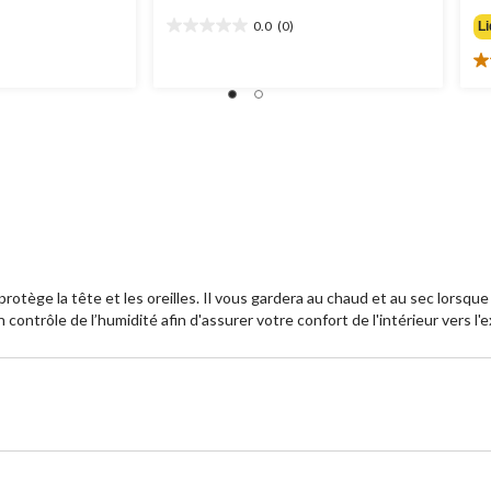
0.0
(0)
Li
0.0
étoile(s)
5.
sur
ét
5.
su
5.
1
év
tège la tête et les oreilles. Il vous gardera au chaud et au sec lorsque
contrôle de l’humidité afin d'assurer votre confort de l'intérieur vers l'e