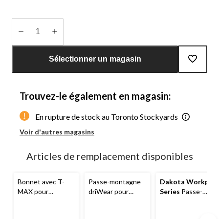
Quantité
mise
Sélectionner un magasin
à
jour
à
Trouvez-le également en magasin:
1
En rupture de stock au Toronto Stockyards
Voir d'autres magasins
Articles de remplacement disponibles
Bonnet avec T-
Passe-montagne
Dakota Workpro
MAX pour
driWear pour
Series
Passe-
hommes, Workpro,
hommes,
Dakota
montagne épais
Dakota Workpro
Workpro Series
avec T-Max Heat