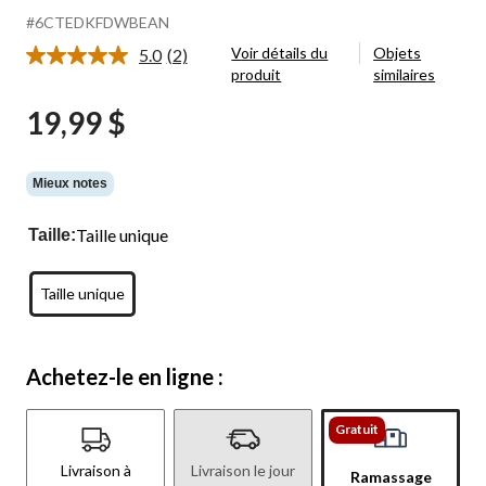
#6CTEDKFDWBEAN
Voir détails du
Objets
5.0
(2)
Lire
produit
similaires
les
2
19,99 $
commentaires.
Lien
vers
la
même
Mieux notes
page.
Taille unique
Taille:
Taille unique
Achetez-le en ligne :
Gratuit
Livraison à
Livraison le jour
Ramassage