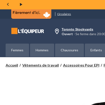
même
page.
Circulaires
Toronto Stockyards
votre
Ouvert
⋅ Se ferme dans 20:
magasin
préféré
est
Toronto
Femmes
Hommes
Chaussures
Enfants
Stockyards,
courament
Ouvert,
Se
Accueil
Vêtements de travail
Accessoires Pour EPI
ferme
dans
à
20:00
cliquer
pour
changer