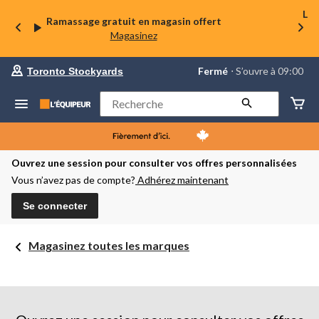
La 
Ramassage gratuit en magasin offert
Magasinez
votre
Fermé
⋅ S’ouvre à 09:00
Toronto Stockyards
magasin
préféré
est
Rechercher
Toronto
Stockyards,
courament
Fermé,
S’ouvre
Ouvrez une session pour consulter vos offres personnalisées
à
Vous n’avez pas de compte?
Adhérez maintenant
à
09:00
cliquer
Se connecter
pour
changer
Magasinez toutes les marques