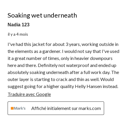
sur
soumission.
soumission.
soumission.
soumission.
soumission.
4
1 étoile(s) sur 5.
commentaire.
Soaking wet underneath
Nadia 123
il y a 4 mois
I've had this jacket for about 3 years, working outside in
the elements as a gardener. I would not say that I've used
it a great number of times, only in heavier downpours
here and there. Definitely not waterproof and ended up
absolutely soaking underneath after a full work day. The
outer layer is starting to crack and thin as well. Would
suggest going for a higher quality Helly Hansen instead.
Traduire avec Google
Affiché initialement sur marks.com
1 étoile(s) sur 5.