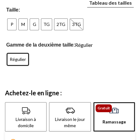
Tableau des tailles
Taille:
P
M
G
TG
2TG
3TG
Régulier
Gamme de la deuxième taille:
Régulier
Achetez-le en ligne :
Gratuit
Livraison à
Livraison le jour
Ramassage
domicile
même