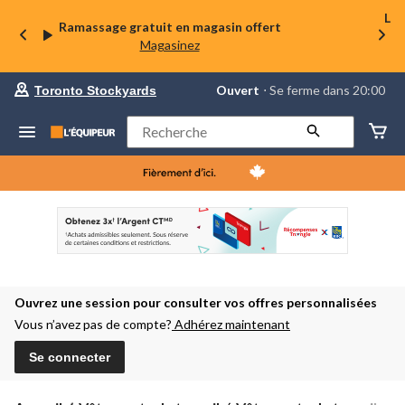
La 
Ramassage gratuit en magasin offert
Magasinez
votre
Ouvert
⋅ Se ferme dans 20:00
Toronto Stockyards
magasin
préféré
est
Rechercher
Toronto
Stockyards,
courament
Ouvert,
Se
ferme
dans
à
20:00
cliquer
pour
Ouvrez une session pour consulter vos offres personnalisées
changer
Vous n’avez pas de compte?
Adhérez maintenant
Se connecter