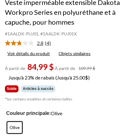
Veste imperméable extensible Dakota
Workpro Series en polyuréthane et à
capuche, pour hommes
#1AALDK-PUJ01
, #1AALDK-PUJ01X
2.8
(4)
Lire
les
Voir détails du produit
Objets similaires
4
commentaires.
84,99 $
Lien
prix
À partir de
À partir de
109,99 $
vers
était
la
Jusqu’à 23% de rabais (Jusqu’à 25.00$)
même
à
page.
partir
Solde
Articles à succès
de
109,99 $
*Sur certains modèles et certaines tailles
Olive
Couleur principale:
Olive