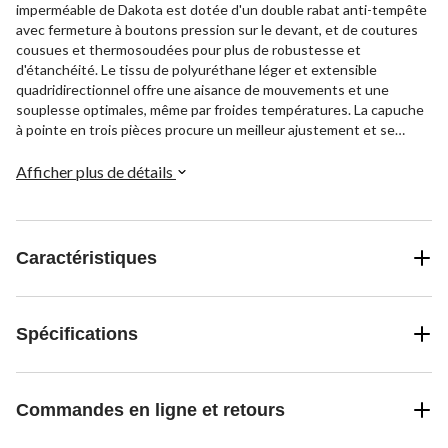
imperméable de Dakota est dotée d'un double rabat anti-tempête
avec fermeture à boutons pression sur le devant, et de coutures
cousues et thermosoudées pour plus de robustesse et
d'étanchéité. Le tissu de polyuréthane léger et extensible
quadridirectionnel offre une aisance de mouvements et une
souplesse optimales, même par froides températures. La capuche
à pointe en trois pièces procure un meilleur ajustement et se
détache avec des boutons pression lorsque vous n'en avez pas
besoin. Cette veste imperméable est parfaite pour la
Afficher plus de détails
transformation des aliments et des produits de la pêche, la pêche
commerciale et sportive, l'entretien de terrain, les travaux de
construction et les environnements de traitement chimique.
Caractéristiques
Spécifications
Commandes en ligne et retours