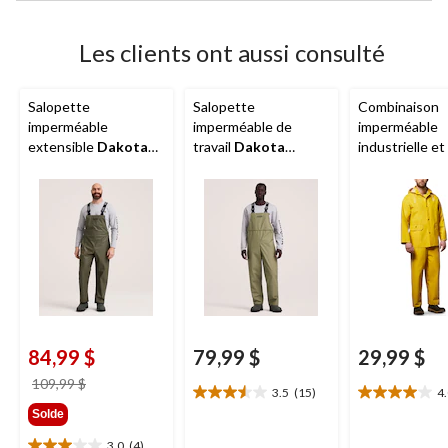
Les clients ont aussi consulté
Salopette
Salopette
Combinaison
imperméable
imperméable de
imperméable
extensible
Dakota
travail
Dakota
industrielle et
Workpro Series
,
Workpro Series
en
pour hommes
pour hommes
PCV, pour hommes
Road
, paquet
84,99 $
79,99 $
29,99 $
prix
109,99 $
3.5
(15)
4
3.5
4.0
était
Solde
étoile(s)
étoile(s)
109,99 $
sur
sur
3.0
(4)