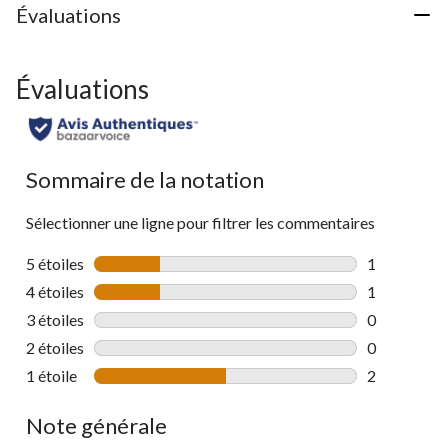
Évaluations
Évaluations
Sommaire de la notation
Sélectionner une ligne pour filtrer les commentaires
5 étoiles
étoiles
1
1 commentai
4 étoiles
étoiles
1
1 commentai
3 étoiles
étoiles
0
0 commentai
2 étoiles
étoiles
0
0 commentai
1 étoile
étoiles
2
2 commentai
Note générale