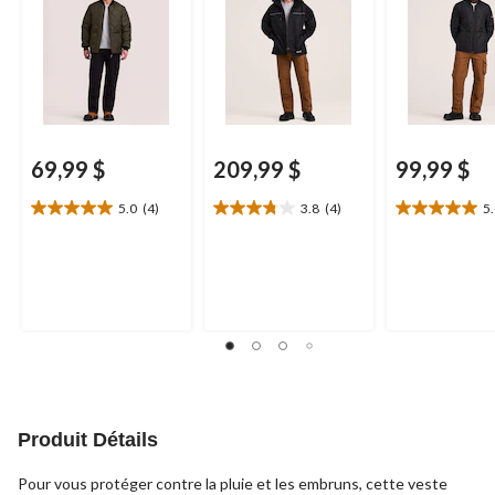
69,99 $
209,99 $
99,99 $
5.0
(4)
3.8
(4)
5
5.0
3.8
5.0
étoile(s)
étoile(s)
étoile(s)
sur
sur
sur
5.
5.
5.
4
4
6
évaluations
évaluations
évaluations
Produit Détails
Pour vous protéger contre la pluie et les embruns, cette veste