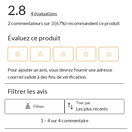
2.8
4 évaluations
2 commentateurs sur 3 (67%) recommandent ce produit
Évaluez ce produit
Sélectionnez
Sélectionnez
Sélectionnez
Sélectionnez
Sélectionnez
Pour ajouter un avis, vous devrez fournir une adresse
pour
pour
pour
pour
pour
évaluer
évaluer
évaluer
évaluer
évaluer
courriel valide à des fins de vérification.
l'article
l'article
l'article
l'article
l'article
à
à
à
à
à
Filtrer les avis
1
2
3
4
5
étoile.
étoiles.
étoiles.
étoiles.
étoiles.
Cette
Cette
Cette
Cette
Cette
Trier par
Filtres
Les plus récents
action
action
action
action
action
ouvrira
ouvrira
ouvrira
ouvrira
ouvrira
1
le
le
le
le
le
1 – 4 sur 4 commentaire
à
formulaire
formulaire
formulaire
formulaire
formulaire
4
de
de
de
de
de