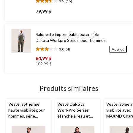
3.5
(15)
3.5
étoile(s)
79,99 $
sur
5.
15
évaluations
Salopette imperméable extensible
Dakota Workpro Series, pour hommes
3.0
(4)
Aperçu
3.0
étoile(s)
84,99 $
sur
prix
109,99 $
5.
était
4
109,99 $
évaluations
Produits similaires
Veste isotherme
Veste
Dakota
Veste isolée à
haute visibilité pour
WorkPro Series
visibilité avec 
hommes, série
étanche à l’eau et
MAXMD Charg
WorkPro, Dakota
perméable à l’air, pour
hommes, série
hommes
WorkPro, Dak