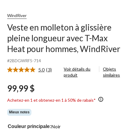
WindRiver
Veste en molleton à glissière
pleine longueur avec T-Max
Heat pour hommes, WindRiver
#2BDGWRF5-714
Voir détails du
Objets
5.0
(3)
Lire
produit
similaires
les
3
99,99 $
commentaires.
Lien
vers
Achetez-en 1 et obtenez-en 1 à 50% de rabais*
la
même
page.
Mieux notes
Noir
Couleur principale: