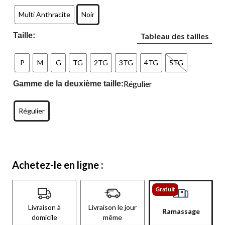
Multi Anthracite
Noir
Taille:
Tableau des tailles
P
M
G
TG
2TG
3TG
4TG
5TG
Régulier
Gamme de la deuxième taille:
Régulier
Achetez-le en ligne :
Gratuit
Livraison à
Livraison le jour
Ramassage
domicile
même