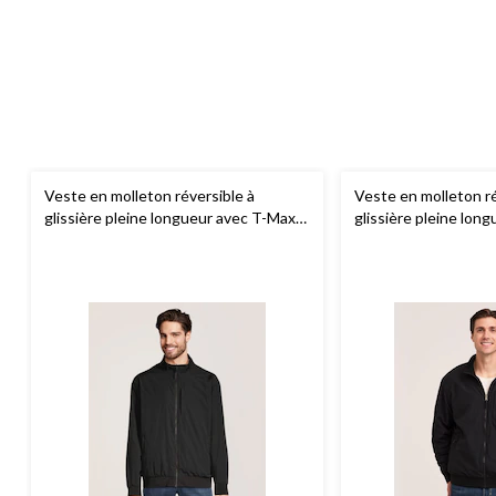
Veste en molleton réversible à
Veste en molleton ré
glissière pleine longueur avec T-Max
glissière pleine lon
Heat pour hommes,
WindRiver
Heat pour hommes,