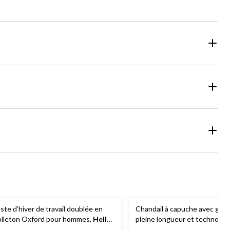
ste d’hiver de travail doublée en
Chandail à capuche avec gliss
lleton Oxford pour hommes,
Helly
pleine longueur et technolog
ansen Workwear
performance pour hommes,
D