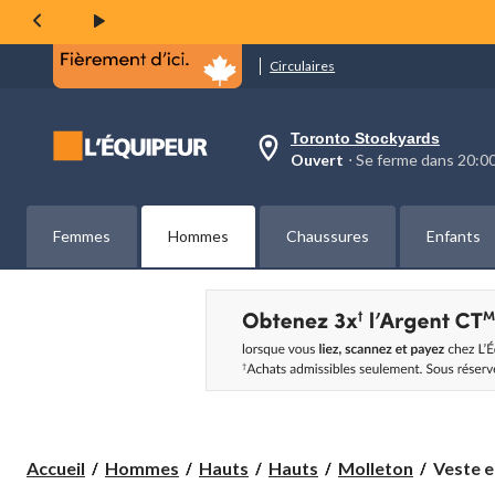
même
page.
Circulaires
Toronto Stockyards
votre
Ouvert
⋅ Se ferme dans 20:
magasin
préféré
est
Toronto
Femmes
Hommes
Chaussures
Enfants
Stockyards,
courament
Ouvert,
Se
ferme
dans
à
20:00
cliquer
pour
changer
Veste
Accueil
Hommes
Hauts
Hauts
Molleton
Veste en
en