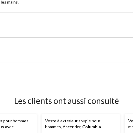
les mains.
Les clients ont aussi consulté
er pour hommes
Veste à extérieur souple pour
Ve
oux avec
hommes, Ascender,
Columbia
mo
égrale,
Denver
H