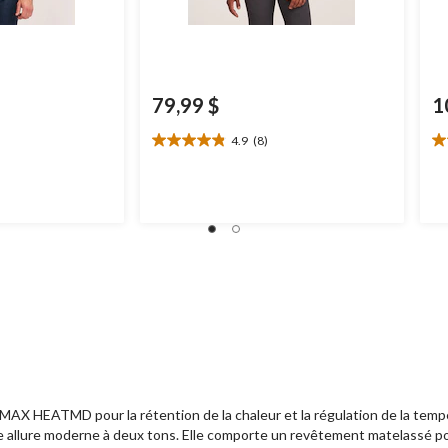
79,99 $
1
4.9
(8)
4.9
4.
étoile(s)
ét
sur
su
5.
5.
8
3
évaluations
év
X HEATMD pour la rétention de la chaleur et la régulation de la températ
e allure moderne à deux tons. Elle comporte un revêtement matelassé pou