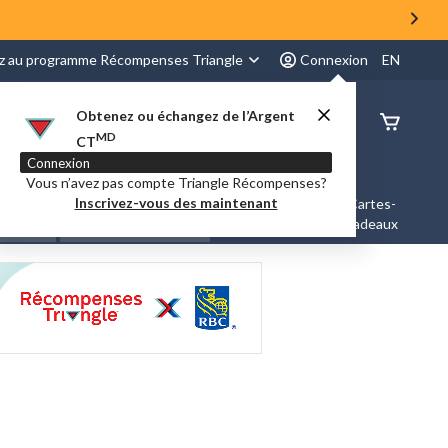
z au programme Récompenses Triangle
Connexion
EN
Obtenez ou échangez de l’Argent
État de
MD
CT
command
Connexion
Vous n’avez pas compte Triangle Récompenses?
Inscrivez-vous des maintenant
es &
Nouveautés et
Cartes-
Marques
ation
Tendances
cadeaux