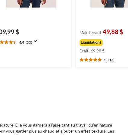
09,99 $
49,88 $
Maintenant
4.4
(33)
Liquidation‡
4
prix
oile(s)
Était
69,98 $
était
r
5.0
(3)
69,98 $
5.0
3
étoile(s)
aluations
sur
5.
3
évaluations
ure. Elle vous gardera à l’aise tant au travail qu’en nature
r vous garder plus au chaud et ajouter un effet texturé. Les