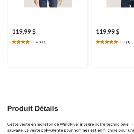
119,99 $
119,99 $
4.0
(1)
5.0
(1)
4.0
5.0
étoile(s)
étoile(s)
sur
sur
5.
5.
1
1
évaluation
évaluation
Produit Détails
Cette veste en molleton de WindRiver intègre notre technologie T-MA
sauvage. La veste polyvalente pour hommes est en fil chiné pour un