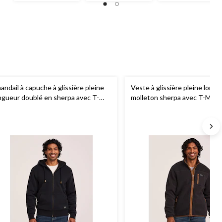
8
1
33
évaluations
évaluation
évaluations
andail à capuche à glissière pleine
Veste à glissière pleine long
ngueur doublé en sherpa avec T-
molleton sherpa avec T-Max 
x Heat pour hommes,
WindRiver
hommes,
WindRiver