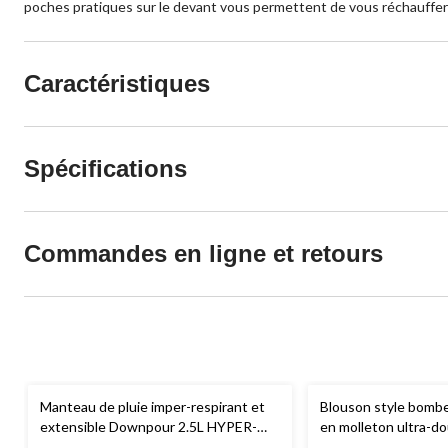
poches pratiques sur le devant vous permettent de vous réchauffer 
Caractéristiques
Spécifications
Commandes en ligne et retours
Manteau de pluie imper-respirant et
Blouson style bomb
extensible Downpour 2.5L HYPER-
en molleton ultra-d
DRIMD HD3
WindRiver
pour hommes
fermeture éclair int