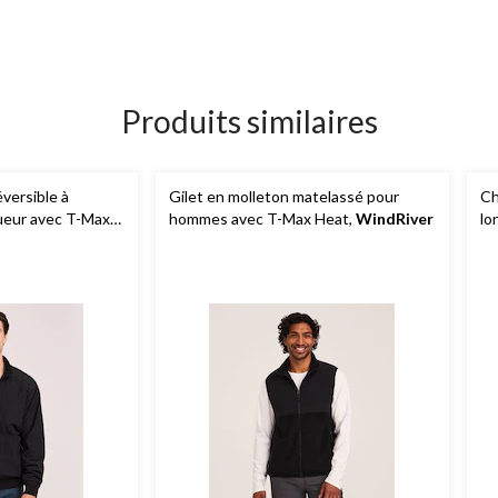
Produits similaires
versible à
Gilet en molleton matelassé pour
Ch
gueur avec T-Max
hommes avec T-Max Heat,
WindRiver
lo
WindRiver
Ma