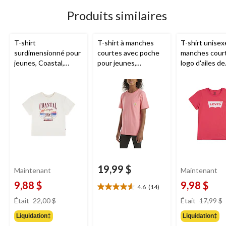
Produits similaires
T-shirt
T-shirt à manches
T-shirt unisex
surdimensionné pour
courtes avec poche
manches cour
jeunes, Coastal,
pour jeunes,
logo d'ailes de
Levi's
Carhartt
chauve-souris
jeunes,
Levi's
19,99 $
Maintenant
Maintenant
9,88 $
9,98 $
4.6
(14)
4.6
prix
étoile(s)
Était
22,00 $
Était
17,99 $
était
sur
Liquidation‡
Liquidation‡
22,00 $
5.