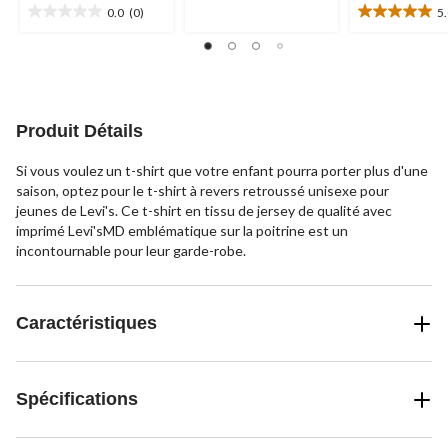
14
0.0
(0)
5
0.0
5.0
évaluations
étoile(s)
étoile(s)
sur
sur
5.
5.
1
évaluation
Produit Détails
Si vous voulez un t-shirt que votre enfant pourra porter plus d'une
saison, optez pour le t-shirt à revers retroussé unisexe pour
jeunes de Levi's. Ce t-shirt en tissu de jersey de qualité avec
imprimé Levi'sMD emblématique sur la poitrine est un
incontournable pour leur garde-robe.
Caractéristiques
Spécifications