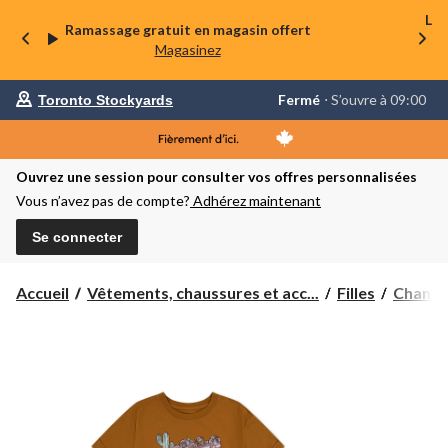
La 
Ramassage gratuit en magasin offert
Magasinez
votre
Fermé
⋅ S’ouvre à 09:00
Toronto Stockyards
magasin
préféré
est
Toronto
Ouvrez une session pour consulter vos offres personnalisées
Stockyards,
courament
Vous n’avez pas de compte?
Adhérez maintenant
Fermé,
S’ouvre
Se connecter
à
à
09:00
cliquer
Accueil
Vêtements, chaussures et acc...
Filles
Chandai
pour
changer