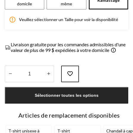
Ramassage
domicile
même
Veuillez sélectionner un Taille pour voir la disponibilité
Livraison gratuite pour les commandes admissibles d'une
valeur de plus de 99 $ expédiées à votre domicile
Quantité
mise
Sélectionner toutes les options
à
jour
à
1
Articles de remplacement disponibles
T-shirt unisexe à
T-shirt
Chandail à ca