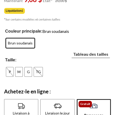
Maintenant
Était
20,00 $
Lien
était
vers
20,00 $
la
Liquidation‡
même
page.
*Sur certains modèles et certaines tailles
Brun soudanais
Couleur principale:
Brun soudanais
Tableau des tailles
Taille:
P
M
G
TG
Achetez-le en ligne :
Gratuit
Livraison à
Livraison le jour