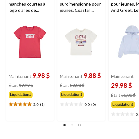
manches courtes à
surdimensionné pour
pour jeunes, 
logo d'ailes de
jeunes, Coastal,
And Greet,
Le
chauve-souris pour
Levi's
jeunes,
Levi's
9,98 $
9,88 $
Maintenant
Maintenant
Maintenant
prix
prix
29,98 $
Était
17,99 $
Était
22,00 $
était
était
pr
Liquidation‡
Liquidation‡
Était
50,00 $
17,99 $
22,00 $
ét
5.0
(1)
0.0
(0)
Liquidation‡
5
5.0
0.0
étoile(s)
étoile(s)
0
0.0
sur
sur
étoile(s)
5.
5.
sur
1
5.
évaluation