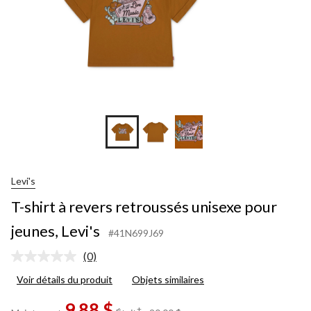
Levi's
T-shirt à revers retroussés unisexe pour
jeunes, Levi's
#41N699J69
(0)
Aucune
cote
Voir détails du produit
Objets similaires
pour
ce
9,88 $
produit.
prix
±