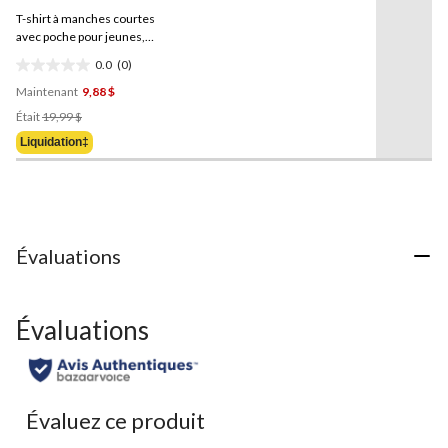
ce
T-shirt à manches courtes
produit.
Lien
avec poche pour jeunes,
vers
Garden,
Carhartt
0.0
(0)
la
0.0
même
Maintenant
9,88 $
étoile(s)
page.
Prix
sur
Était
19,99 $
Était
5.
Liquidation‡
19,99 $
Évaluations
Évaluations
Évaluez ce produit