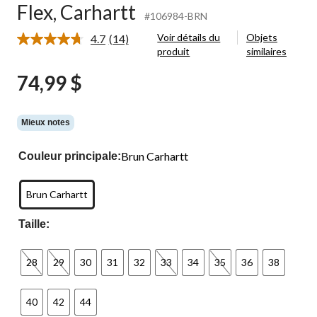
Flex, Carhartt
#106984-BRN
Voir détails du
Objets
4.7
(14)
Lire
produit
similaires
les
14
74,99 $
commentaires.
Lien
vers
la
même
Mieux notes
page.
Brun Carhartt
Couleur principale:
Brun Carhartt
Taille:
28
29
30
31
32
33
34
35
36
38
40
42
44