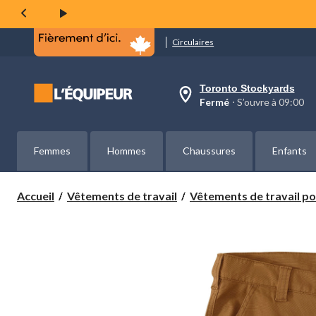
même
page.
Circulaires
Toronto Stockyards
votre
Fermé
⋅ S’ouvre à 09:00
magasin
préféré
est
Toronto
Femmes
Hommes
Chaussures
Enfants
Stockyards,
courament
Fermé,
S’ouvre
Accueil
Vêtements de travail
Vêtements de travail pou
à
à
09:00
cliquer
pour
changer