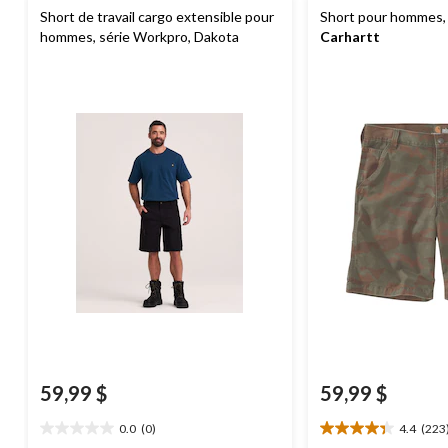
Short de travail cargo extensible pour
Short pour hommes,
hommes, série Workpro, Dakota
Carhartt
59,99 $
59,99 $
0.0
(0)
4.4
(223
0.0
4.4