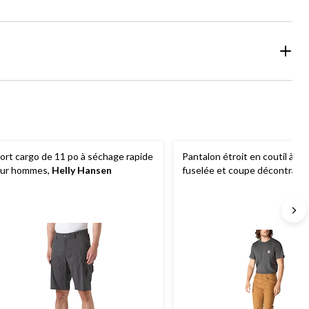
ort cargo de 11 po à séchage rapide
Pantalon étroit en coutil à ja
ur hommes,
Helly Hansen
fuselée et coupe décontract
Rugged FlexMD pour hommes
Carhartt