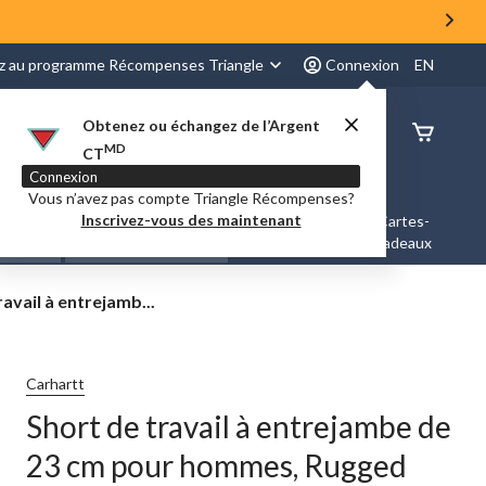
z au programme Récompenses Triangle
Connexion
EN
Obtenez ou échangez de l’Argent
État de
MD
CT
command
Connexion
Vous n’avez pas compte Triangle Récompenses?
Inscrivez-vous des maintenant
es &
Nouveautés et
Cartes-
Marques
ation
Tendances
cadeaux
ravail à entrejamb...
Carhartt
Short de travail à entrejambe de
23 cm pour hommes, Rugged