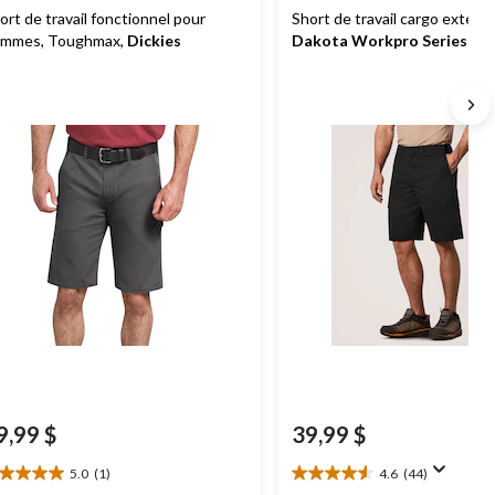
ort de travail fonctionnel pour
Short de travail cargo extensi
mmes, Toughmax,
Dickies
Dakota Workpro Series
en
polyester et coton, pour ho
9,99 $
39,99 $
5.0
(1)
4.6
(44)
0
4.6