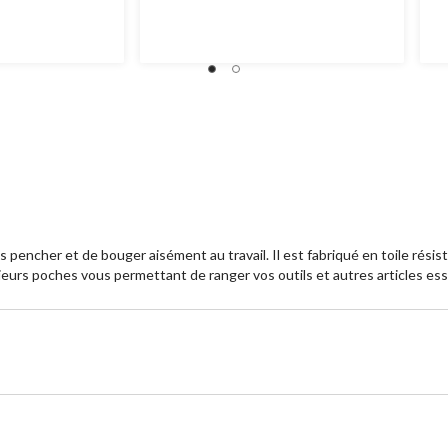
étoile(s)
ét
sur
su
5.
5.
24
1
évaluations
év
encher et de bouger aisément au travail. Il est fabriqué en toile résist
rs poches vous permettant de ranger vos outils et autres articles ess