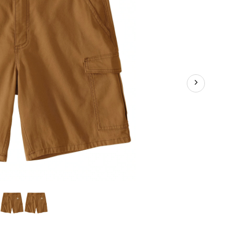
Flex,
Carhartt