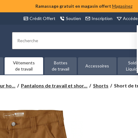
Ramassage gratuit en magasin offert
Magasinez
Accéde
Crédit Offert
Soutien
Inscription
Rechercher
Vêtements
Bottes
Sold
Accessoires
de travail
de travail
Liquid
Short
r ho...
Pantalons de travail et shor...
Shorts
Short de t
de
travail
à
entrejambe
de
23 cm
pour
hommes,
Rugged