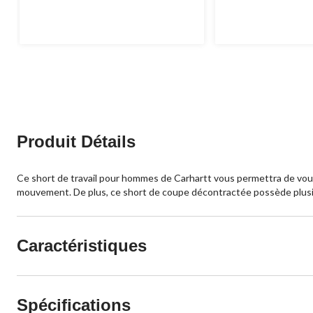
étoile(s)
étoile(s)
sur
sur
5.
5.
223
évaluations
Produit Détails
Ce short de travail pour hommes de Carhartt vous permettra de vous p
mouvement. De plus, ce short de coupe décontractée possède plusieu
Caractéristiques
Spécifications