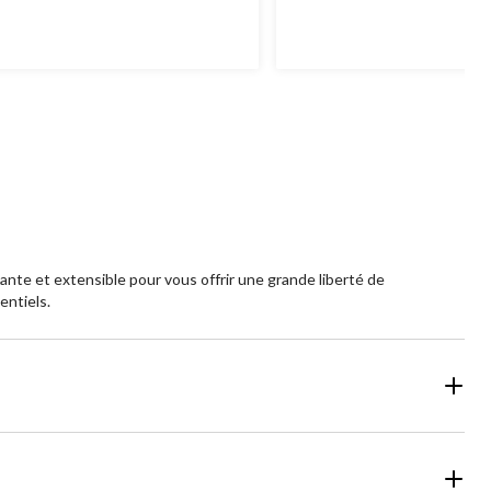
oile(s)
étoile(s)
r
sur
5.
44
aluation
évaluations
ante et extensible pour vous offrir une grande liberté de
entiels.