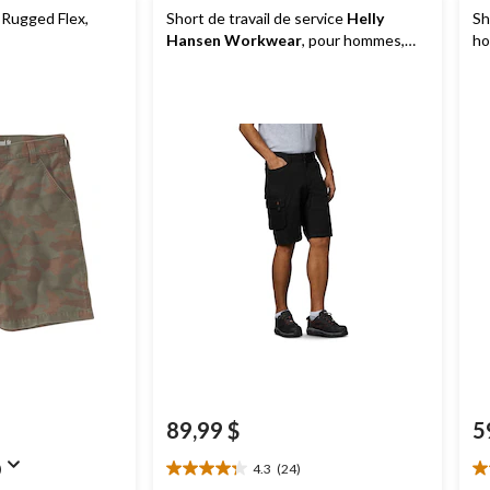
 Rugged Flex,
Short de travail de service
Helly
Sh
Hansen Workwear
, pour hommes,
ho
Oxford
89,99 $
5
)
4.3
(24)
4.3
5.