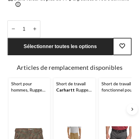
Quantité
mise
Sélectionner toutes les options
à
jour
à
Articles de remplacement disponibles
1
Short pour
Short de travail
Short de travail
hommes, Rugged
Carhartt
Rugged
fonctionnel pour
Flex,
Carhartt
Flex à taille haute,
hommes,
pour hommes
Toughmax,
Dickies