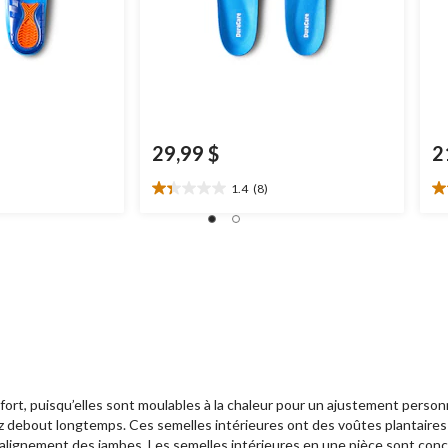
29,99 $
2
1.4
(8)
1.4
3.
étoile(s)
ét
sur
su
5.
5.
8
6
évaluations
év
puisqu’elles sont moulables à la chaleur pour un ajustement personnali
z debout longtemps. Ces semelles intérieures ont des voûtes plantaire
 l’alignement des jambes. Les semelles intérieures en une pièce sont co