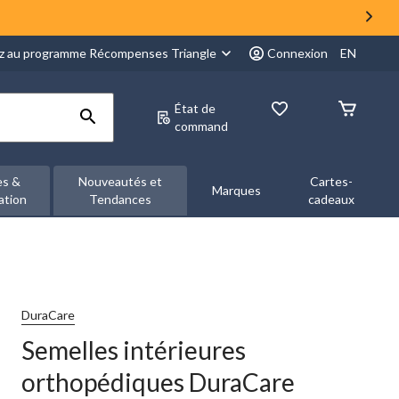
z au programme Récompenses Triangle
Connexion
EN
État de
command
es &
Nouveautés et
Cartes-
Marques
ation
Tendances
cadeaux
DuraCare
Semelles intérieures
orthopédiques DuraCare