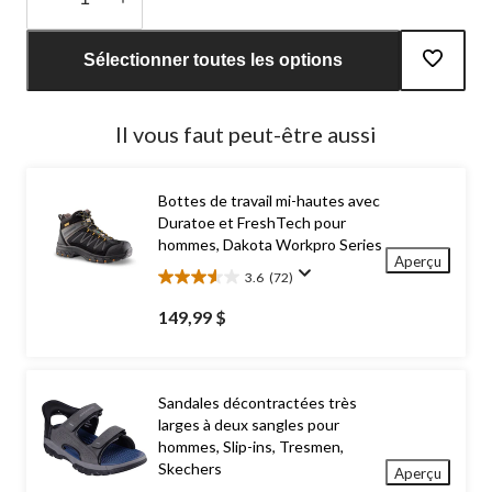
Quantité
mise
Sélectionner toutes les options
à
jour
à
Il vous faut peut-être aussi
1
Bottes de travail mi-hautes avec
Duratoe et FreshTech pour
hommes, Dakota Workpro Series
Aperçu
3.6
(72)
3.6
étoile(s)
149,99 $
sur
5.
72
évaluations
Sandales décontractées très
larges à deux sangles pour
hommes, Slip-ins, Tresmen,
Skechers
Aperçu