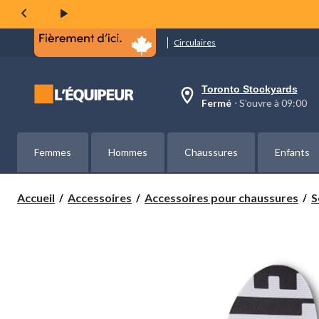
même
page.
Circulaires
Toronto Stockyards
votre
Fermé
⋅ S’ouvre à 09:00
magasin
préféré
est
Toronto
Femmes
Hommes
Chaussures
Enfants
Stockyards,
courament
Fermé,
S’ouvre
Accueil
Accessoires
Accessoires pour chaussures
S
à
à
09:00
cliquer
pour
changer