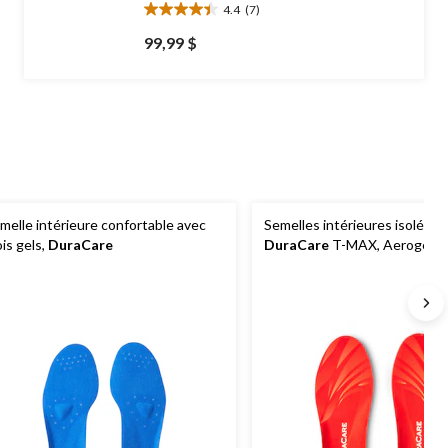
4.4
(7)
4.4
étoile(s)
99,99 $
sur
5.
7
évaluations
melle intérieure confortable avec
Semelles intérieures isolées
ois gels,
DuraCare
DuraCare
T-MAX, Aerogel