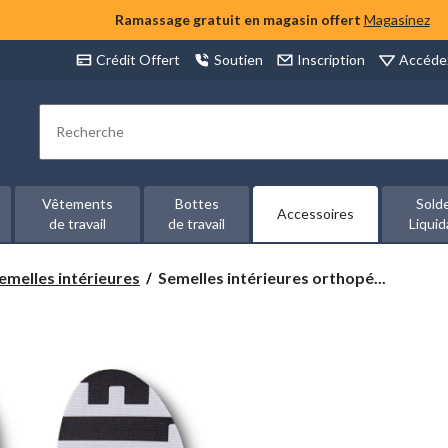
Ramassage gratuit en magasin offert
Magasinez
Accéde
Crédit Offert
Soutien
Inscription
Rechercher
Vêtements
Bottes
Sold
Accessoires
de travail
de travail
Liquid
Semelles
emelles intérieures
Semelles intérieures orthopé...
intérieures
orthopédiques
DuraCare
moulables
à
chaud
pour
un
ajustement