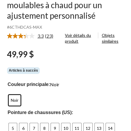
moulables à chaud pour un
ajustement personnalisé
#6CTHDCAS-MAX
Voir détails du
Objets
3.3
(23)
Lire
produit
similaires
les
23
49,99 $
commentaires.
Lien
vers
la
même
Articles à succès
page.
Noir
Couleur principale:
Noir
Pointure de chaussures (US):
5
6
7
8
9
10
11
12
13
14