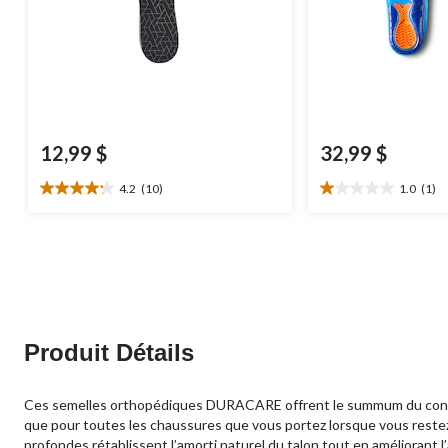
12,99 $
32,99 $
4.2
(10)
1.0
(1)
4.2
1.0
étoile(s)
étoile(s)
sur
sur
5.
5.
10
1
évaluations
évaluation
Produit Détails
Ces semelles orthopédiques DURACARE offrent le summum du confort, 
que pour toutes les chaussures que vous portez lorsque vous reste
profondes rétablissent l’amorti naturel du talon tout en améliorant