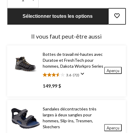
Quantité
mise
Sélectionner toutes les options
à
jour
à
Il vous faut peut-être aussi
1
Bottes de travail mi-hautes avec
Duratoe et FreshTech pour
hommes, Dakota Workpro Series
Aperçu
3.6
(72)
3.6
étoile(s)
149,99 $
sur
5.
72
évaluations
Sandales décontractées très
larges à deux sangles pour
hommes, Slip-ins, Tresmen,
Skechers
Aperçu