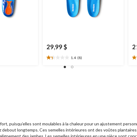
29,99 $
2
1.4
(8)
1.4
3.
étoile(s)
ét
sur
su
5.
5.
8
6
évaluations
év
puisqu’elles sont moulables à la chaleur pour un ajustement personnali
z debout longtemps. Ces semelles intérieures ont des voûtes plantaire
 l’alignement des jambes. Les semelles intérieures en une pièce sont co