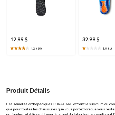
12,99 $
32,99 $
4.2
(10)
1.0
(1)
4.2
1.0
étoile(s)
étoile(s)
sur
sur
5.
5.
10
1
évaluations
évaluation
Produit Détails
Ces semelles orthopédiques DURACARE offrent le summum du confort, 
que pour toutes les chaussures que vous portez lorsque vous reste
profondes rétablissent l’amorti naturel du talon tout en améliorant