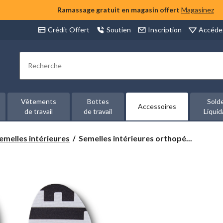
Ramassage gratuit en magasin offert
Magasinez
Accéde
Crédit Offert
Soutien
Inscription
Rechercher
Vêtements
Bottes
Sold
Accessoires
de travail
de travail
Liquid
Semelles
emelles intérieures
Semelles intérieures orthopé...
intérieures
orthopédiques
DuraCare
moulables
à
chaud
pour
un
ajustement