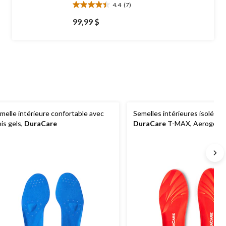
4.4
(7)
4.4
étoile(s)
99,99 $
sur
5.
7
évaluations
melle intérieure confortable avec
Semelles intérieures isolées
ois gels,
DuraCare
DuraCare
T-MAX, Aerogel