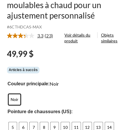
moulables à chaud pour un
ajustement personnalisé
#6CTHDCAS-MAX
Voir détails du
Objets
3.3
(23)
Lire
produit
similaires
les
23
49,99 $
commentaires.
Lien
vers
la
même
Articles à succès
page.
Noir
Couleur principale:
Noir
Pointure de chaussures (US):
5
6
7
8
9
10
11
12
13
14