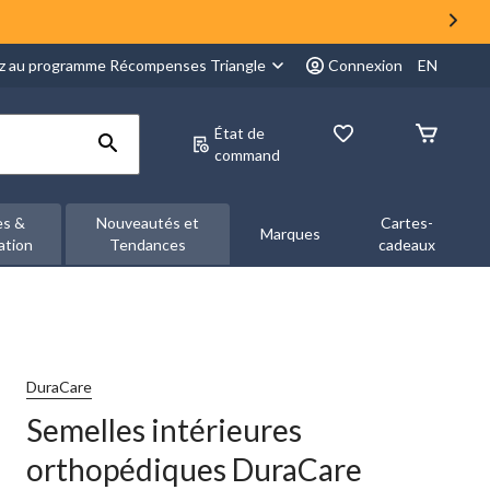
z au programme Récompenses Triangle
Connexion
EN
État de
command
es &
Nouveautés et
Cartes-
Marques
ation
Tendances
cadeaux
DuraCare
Semelles intérieures
orthopédiques DuraCare