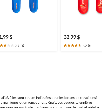
1,99 $
32,99 $
3.2
(6)
4.5
(8)
2
4.5
oile(s)
étoile(s)
r
sur
5.
8
aluations
évaluations
sé. Elles sont toutes indiquées pour les bottes de travail ainsi
s dynamiques et un rembourrage épais. Les coques talonnières
nçues pour permettre le maximum de contact avec le pied et réduire