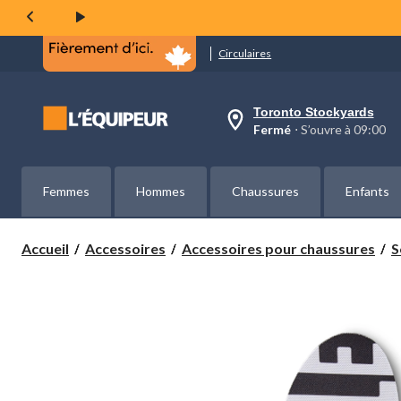
même
page.
Circulaires
Toronto Stockyards
votre
Fermé
⋅ S’ouvre à 09:00
magasin
préféré
est
Toronto
Femmes
Hommes
Chaussures
Enfants
Stockyards,
courament
Fermé,
S’ouvre
Accueil
Accessoires
Accessoires pour chaussures
S
à
à
09:00
cliquer
pour
changer