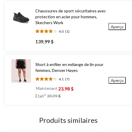
Chaussures de sport sécuritaires avec
protection en acier pour hommes,
Skechers Work
Aperçu
4.0
(1)
4.0
étoile(s)
139,99 $
sur
5.
1
évaluation
Short à enfiler en mélange de lin pour
femmes, Denver Hayes
4.1
(7)
Aperçu
4.1
étoile(s)
23,98 $
Maintenant
sur
prix
±
Était
39,99 $
5.
était
7
39,99 $
évaluations
Produits similaires