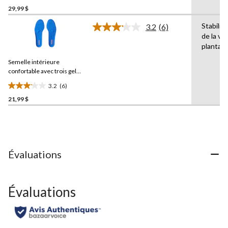
page.
29,99 $
étoile(s)
sur
Stabilit
3.2
(6)
5.
Lire
de la vo
les
8
plantair
6
évaluations
commentaires.
Semelle intérieure
Lien
vers
confortable avec trois gels,
la
DuraCare
3.2
(6)
même
3.2
page.
21,99 $
étoile(s)
sur
5.
6
évaluations
Évaluations
Évaluations