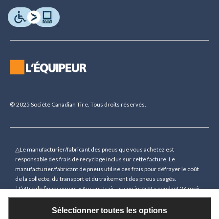
© 2025 Société Canadian Tire. Tous droits réservés.
△Le manufacturier/fabricant des pneus que vous achetez est
responsable des frais de recyclage inclus sur cette facture. Le
manufacturier/fabricant de pneus utilise ces frais pour défrayer le coût
de la collecte, du transport et du traitement des pneus usagés.
†L’offre de financement « Aucuns frais, aucun intérêt » pendant 24 mois
(sauf indication contraire) n’est accordée que sur demande sous
réserve d’une approbation de crédit préalable pour des achats de 150 $
Sélectionner toutes les options
(sauf indication contraire) ou plus (à l’exception des cartes-cadeaux)