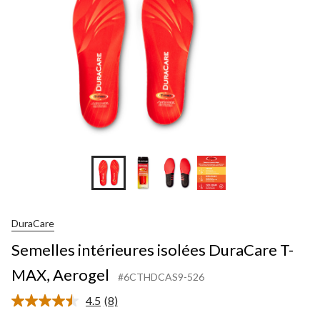
DuraCare
Semelles intérieures isolées DuraCare T-
MAX, Aerogel
#6CTHDCAS9-526
4.5
(8)
Lire
les