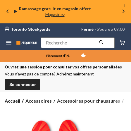
La 
Ramassage gratuit en magasin offert
Magasinez
votre
Fermé
⋅ S’ouvre à 09:00
Toronto Stockyards
magasin
préféré
est
Rechercher
Toronto
Stockyards,
courament
Fermé,
S’ouvre
Ouvrez une session pour consulter vos offres personnalisées
à
Vous n’avez pas de compte?
Adhérez maintenant
à
09:00
cliquer
Se connecter
pour
changer
Accueil
Accessoires
Accessoires pour chaussures
Se