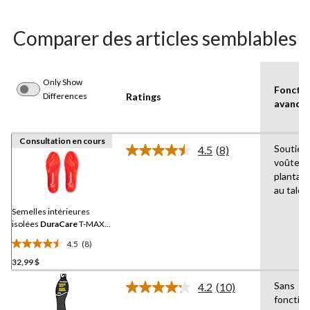
Comparer des articles semblables
Only Show
Fonctio
Differences
Ratings
avancé
Consultation en cours
Soutien 
4.5
(8)
Lire
voûte
les
plantair
8
commentaires.
au talon
Lien
vers
Semelles intérieures
la
isolées
DuraCare
T-MAX,
même
Aerogel
page.
4.5
(8)
4.5
32,99 $
étoile(s)
sur
Sans
4.2
(10)
5.
Lire
fonction
les
8