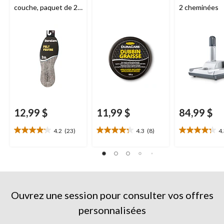
couche, paquet de 2,
2 cheminées
DuraCare
12,99 $
11,99 $
84,99 $
4.2
(23)
4.3
(8)
4
4.2
4.3
4.3
étoile(s)
étoile(s)
étoile(s)
sur
sur
sur
5.
5.
5.
23
8
8
évaluations
évaluations
évaluations
Ouvrez une session pour consulter vos offres
personnalisées