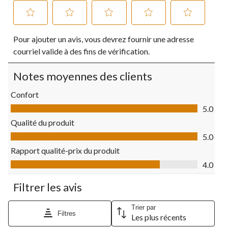
Sélectionnez
Sélectionnez
Sélectionnez
Sélectionnez
Sélectionnez
Pour ajouter un avis, vous devrez fournir une adresse
pour
pour
pour
pour
pour
évaluer
évaluer
évaluer
évaluer
évaluer
courriel valide à des fins de vérification.
l'article
l'article
l'article
l'article
l'article
à
à
à
à
à
Notes moyennes des clients
1
2
3
4
5
étoile.
étoiles.
étoiles.
étoiles.
étoiles.
Confort
Cette
Cette
Cette
Cette
Cette
Confort, 5.0 sur 5
action
action
action
action
action
5.0
ouvrira
ouvrira
ouvrira
ouvrira
ouvrira
Qualité du produit
le
le
le
le
le
Qualité du produit, 5.0 sur 5
formulaire
formulaire
formulaire
formulaire
formulaire
5.0
de
de
de
de
de
Rapport qualité-prix du produit
soumission.
soumission.
soumission.
soumission.
soumission.
Rapport qualité-prix du produit, 4.0 sur 5
4.0
Filtrer les avis
Trier par
Filtres
Les plus récents