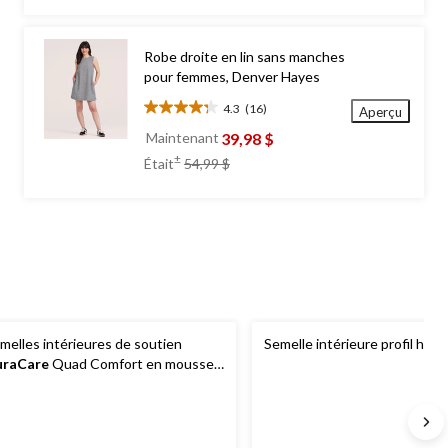
5.
1656
évaluations
Robe droite en lin sans manches
pour femmes, Denver Hayes
4.3
(16)
Aperçu
4.3
étoile(s)
39,98 $
Maintenant
sur
prix
±
Était
54,99 $
5.
était
16
54,99 $
évaluations
melles intérieures de soutien
Semelle intérieure profil hau
uraCare
Quad Comfort en mousse
scoélastique