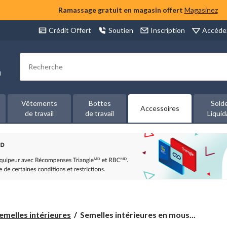
Ramassage gratuit en magasin offert
Magasinez
Accéde
Crédit Offert
Soutien
Inscription
Rechercher
00
Vêtements
Bottes
Sold
Accessoires
de travail
de travail
Liquid
Semelles
emelles intérieures
Semelles intérieures en mous...
intérieures