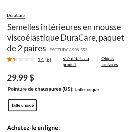
DuraCare
Semelles intérieures en mousse
viscoélastique DuraCare, paquet
de 2 paires
#6CTHDCAS08-553
Voir détails du
Objets
1.4
(8)
Lire
produit
similaires
les
8
29,99 $
commentaires.
Lien
vers
Taille unique
Pointure de chaussures (US):
la
même
page.
Taille unique
Achetez-le en ligne :