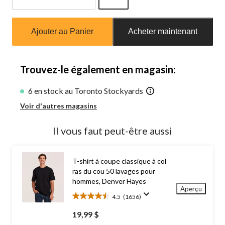
Quantité
mise
Ajouter au Panier
Acheter maintenant
à
jour
à
1
Trouvez-le également en magasin:
6 en stock au Toronto Stockyards
Voir d'autres magasins
Il vous faut peut-être aussi
T-shirt à coupe classique à col
ras du cou 50 lavages pour
hommes, Denver Hayes
Aperçu
4.5
(1656)
4.5
étoile(s)
19,99 $
sur