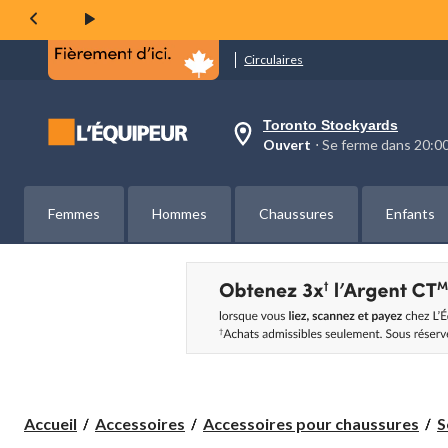
même
page.
Circulaires
Toronto Stockyards
votre
Ouvert
⋅ Se ferme dans 20:
magasin
préféré
est
Toronto
Femmes
Hommes
Chaussures
Enfants
Stockyards,
courament
Ouvert,
Se
ferme
dans
à
20:00
cliquer
pour
changer
Accueil
Accessoires
Accessoires pour chaussures
S