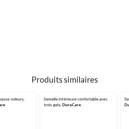
Produits similaires
chasse-odeurs,
Semelle intérieure confortable avec
Se
are
trois gels,
DuraCare
D
vi