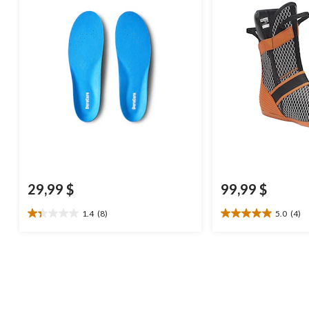
29,99 $
99,99 $
1.4
(8)
5.0
(4)
1.4
5.0
étoile(s)
étoile(s)
sur
sur
5.
5.
8
4
évaluations
évaluations