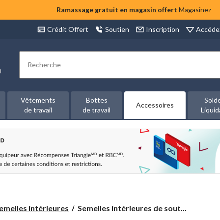
Ramassage gratuit en magasin offert
Magasinez
Accéde
Crédit Offert
Soutien
Inscription
Rechercher
00
Vêtements
Bottes
Sold
Accessoires
de travail
de travail
Liquid
Semelles
emelles intérieures
Semelles intérieures de sout...
intérieures