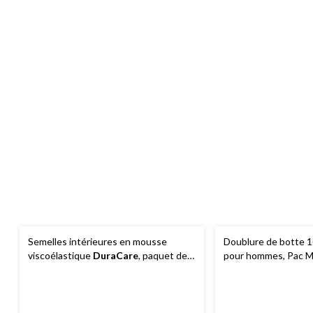
Semelles intérieures en mousse
Doublure de botte 1
viscoélastique
DuraCare
, paquet de
pour hommes, Pac M
2 paires
PRO