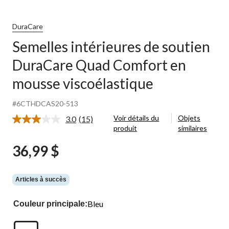
DuraCare
Semelles intérieures de soutien
DuraCare Quad Comfort en
mousse viscoélastique
#6CTHDCAS20-513
Voir détails du
Objets
3.0
(15)
Lire
produit
similaires
les
15
36,99 $
commentaires.
Lien
vers
la
même
Articles à succès
page.
Bleu
Couleur principale: