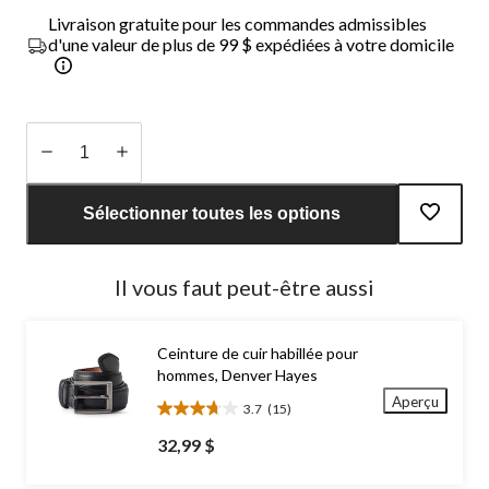
Livraison gratuite pour les commandes admissibles
d'une valeur de plus de 99 $ expédiées à votre domicile
Quantité
mise
Sélectionner toutes les options
à
jour
à
Il vous faut peut-être aussi
1
Ceinture de cuir habillée pour
hommes, Denver Hayes
Aperçu
3.7
(15)
3.7
étoile(s)
32,99 $
sur
5.