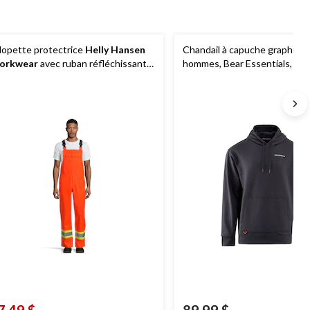
lopette protectrice
Helly Hansen
Chandail à capuche graphiqu
orkwear
avec ruban réfléchissant
hommes, Bear Essentials, Gr
 4 po pour hommes, Alta
7,49 $
89,99 $