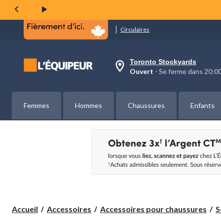
même
page.
Circulaires
Toronto Stockyards
votre
Ouvert
⋅ Se ferme dans 20:
magasin
préféré
est
Toronto
Femmes
Hommes
Chaussures
Enfants
Stockyards,
courament
Ouvert,
Se
ferme
dans
à
20:00
cliquer
pour
changer
Accueil
Accessoires
Accessoires pour chaussures
S