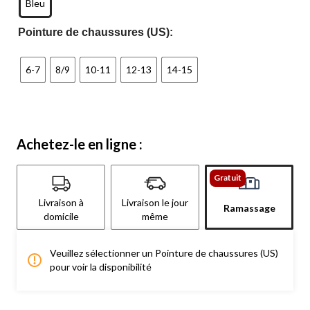
Bleu
Pointure de chaussures (US):
6-7
8/9
10-11
12-13
14-15
Achetez-le en ligne :
Gratuit
Livraison à
Livraison le jour
Ramassage
domicile
même
Veuillez sélectionner un Pointure de chaussures (US)
pour voir la disponibilité