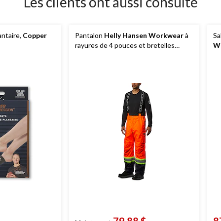
Les clients ont aussi consulté
antaire,
Copper
Pantalon
Helly Hansen Workwear
à
Sa
rayures de 4 pouces et bretelles
W
réglables, pour hommes, Potsdam
de
79,88 $
8