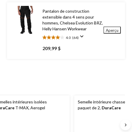
15
évaluations
Pantalon de construction
extensible dans 4 sens pour
hommes, Chelsea Evolution BRZ,
Helly Hansen Workwear
Aperçu
4.0
(64)
4.0
étoile(s)
209,99 $
sur
5.
64
évaluations
melles intérieures isolées
Semelle intérieure chasse-od
uraCare
T-MAX, Aerogel
paquet de 2,
DuraCare