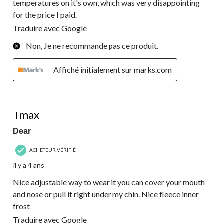
temperatures on it's own, which was very disappointing
for the price I paid.
Traduire avec Google
Non, Je ne recommande pas ce produit.
Affiché initialement sur marks.com
5 étoile(s) sur 5.
Tmax
Dear
ACHETEUR VÉRIFIÉ
il y a 4 ans
Nice adjustable way to wear it you can cover your mouth
and nose or pull it right under my chin. Nice fleece inner
frost
Traduire avec Google