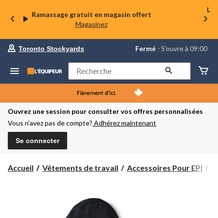
La 
Ramassage gratuit en magasin offert
Magasinez
votre
Fermé
⋅ S’ouvre à 09:00
Toronto Stockyards
magasin
préféré
est
Rechercher
Toronto
Stockyards,
courament
Fermé,
S’ouvre
Ouvrez une session pour consulter vos offres personnalisées
à
Vous n’avez pas de compte?
Adhérez maintenant
à
09:00
cliquer
Se connecter
pour
changer
Accueil
Vêtements de travail
Accessoires Pour EPI
P