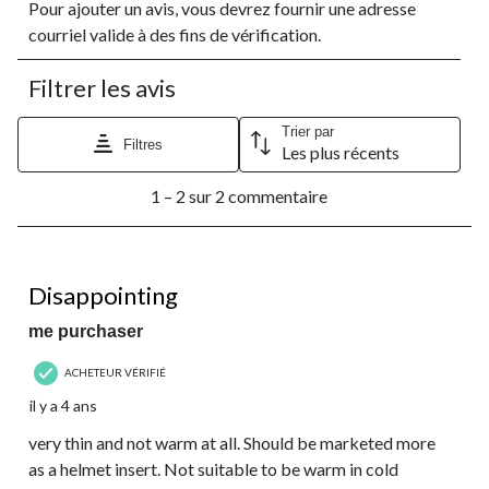
Pour ajouter un avis, vous devrez fournir une adresse
pour
pour
pour
pour
pour
évaluer
évaluer
évaluer
évaluer
évaluer
courriel valide à des fins de vérification.
l'article
l'article
l'article
l'article
l'article
à
à
à
à
à
Filtrer les avis
1
2
3
4
5
étoile.
étoiles.
étoiles.
étoiles.
étoiles.
Cette
Cette
Cette
Cette
Cette
Trier par
Filtres
Les plus récents
action
action
action
action
action
ouvrira
ouvrira
ouvrira
ouvrira
ouvrira
1
le
le
le
le
le
1 – 2 sur 2 commentaire
à
formulaire
formulaire
formulaire
formulaire
formulaire
2
de
de
de
de
de
sur
soumission.
soumission.
soumission.
soumission.
soumission.
2
1 étoile(s) sur 5.
commentaire.
Disappointing
me purchaser
ACHETEUR VÉRIFIÉ
il y a 4 ans
very thin and not warm at all. Should be marketed more
as a helmet insert. Not suitable to be warm in cold