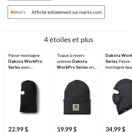
Affiché initialement sur marks.com
4 étoiles et plus
Passe-montagne
Tuque à revers
Dakota Wor
Dakota WorkPro
unisexe
Dakota
Series
Passe-
Series
avec
WorkPro Series
en
montagne épa
Thinsulate FX40
acrylique à 2 couches
T-Max Heat p
hommes
22,99 $
19,99 $
34,99 $