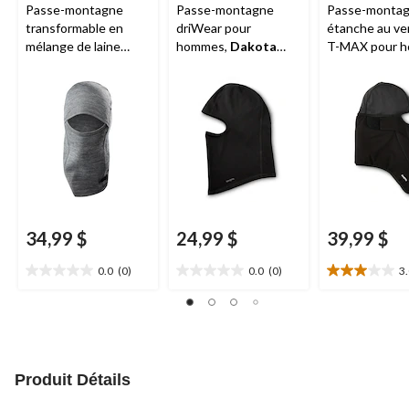
Passe-montagne
Passe-montagne
Passe-monta
transformable en
driWear pour
étanche au ve
mélange de laine
hommes,
Dakota
T-MAX pour 
mérinos pour
Workpro Series
Dakota Wor
hommes, série
Series
Workpro, Dakota
34,99 $
24,99 $
39,99 $
0.0
(0)
0.0
(0)
3
0.0
0.0
3.0
étoile(s)
étoile(s)
étoile(s)
sur
sur
sur
5.
5.
5.
2
évaluations
Produit Détails