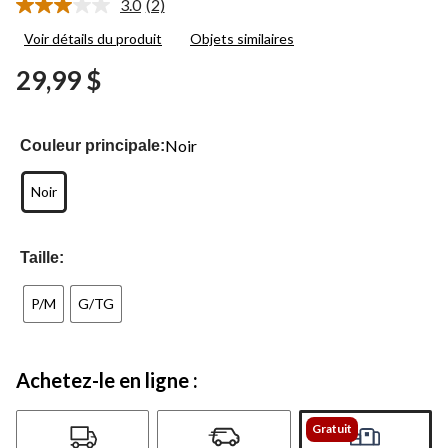
3.0
(2)
Lire
les
Voir détails du produit
Objets similaires
2
commentaires.
29,99 $
Lien
vers
la
même
page.
Noir
Couleur principale:
Noir
Taille:
P/M
G/TG
Achetez-le en ligne :
Gratuit