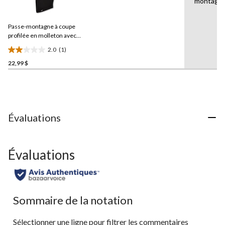
montagn
1
commentaire.
Lien
Passe-montagne à coupe
vers
la
profilée en molleton avec
même
T-MAX pour hommes,
2.0
(1)
page.
Dakota Workpro Series
2.0
22,99 $
étoile(s)
sur
5.
1
évaluation
Évaluations
Évaluations
Sommaire de la notation
Sélectionner une ligne pour filtrer les commentaires