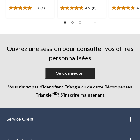
5.0
(1)
4.9
(8)
4
5.0
4.9
4.8
étoile(s)
étoile(s)
étoile(s)
sur
sur
sur
5.
5.
5.
1
8
9
évaluation
évaluations
évaluations
Ouvrez une session pour consulter vos offres
personnalisées
Se connecter
Vous n’avez pas d’identifiant Triangle ou de carte Récompenses
MD
Triangle
?
S’inscrire maintenant
Service Client