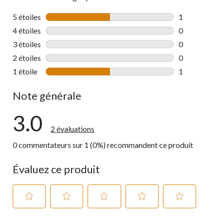
5 étoiles
étoiles
1
1 commentai
4 étoiles
étoiles
0
0 commentai
3 étoiles
étoiles
0
0 commentai
2 étoiles
étoiles
0
0 commentai
1 étoile
étoiles
1
1 commentai
Note générale
3.0
2 évaluations
0 commentateurs sur 1 (0%) recommandent ce produit
Évaluez ce produit
Sélectionnez
Sélectionnez
Sélectionnez
Sélectionnez
Sélectionnez