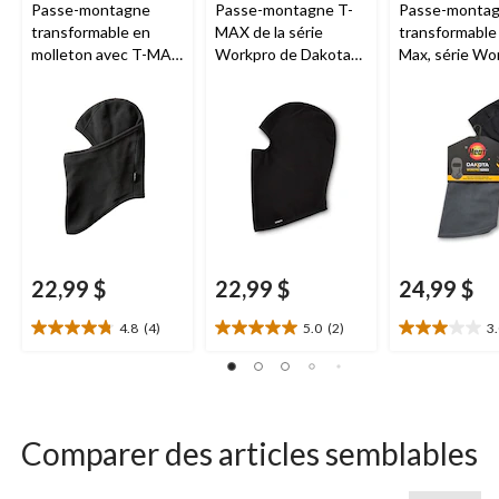
Passe-montagne
Passe-montagne T-
Passe-monta
transformable en
MAX de la série
transformable
molleton avec T-MAX
Workpro de Dakota
Max, série Wo
HEAT pour hommes,
en molleton pour
Dakota
WindRiver
hommes
22,99 $
22,99 $
24,99 $
4.8
(4)
5.0
(2)
3
4.8
5.0
3.0
étoile(s)
étoile(s)
étoile(s)
sur
sur
sur
5.
5.
5.
4
2
2
évaluations
évaluations
évaluations
Comparer des articles semblables