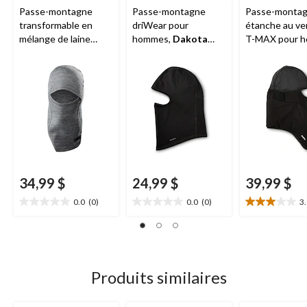
Passe-montagne
Passe-montagne
Passe-monta
transformable en
driWear pour
étanche au ve
mélange de laine
hommes,
Dakota
T-MAX pour 
mérinos pour
Workpro Series
Dakota Wor
hommes, série
Series
Workpro, Dakota
34,99 $
24,99 $
39,99 $
0.0
(0)
0.0
(0)
3
0.0
0.0
3.0
étoile(s)
étoile(s)
étoile(s)
sur
sur
sur
5.
5.
5.
2
évaluations
Produits similaires