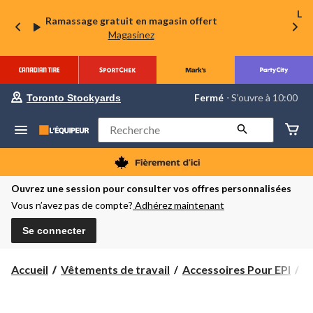
La 
Ramassage gratuit en magasin offert
Magasinez
votre
Fermé
⋅ S’ouvre à 10:00
Toronto Stockyards
magasin
préféré
est
Rechercher
Toronto
Stockyards,
courament
Fermé,
S’ouvre
Ouvrez une session pour consulter vos offres personnalisées
à
Vous n’avez pas de compte?
Adhérez maintenant
à
10:00
cliquer
Se connecter
pour
changer
Accueil
Vêtements de travail
Accessoires Pour EPI
P