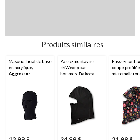
Produits similaires
Masque facial de base
Passe-montagne
Passe-montag
en acrylique,
driWear pour
coupe profilée
Aggressor
hommes,
Dakota
micromolleton
Workpro Series
hommes,
Win
12,99 $
24,99 $
21,99 $