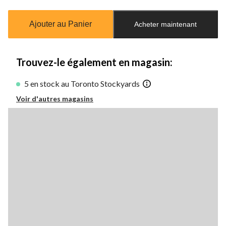
mise
à
Ajouter au Panier
Acheter maintenant
jour
à
1
Trouvez-le également en magasin:
5 en stock au Toronto Stockyards
Voir d'autres magasins