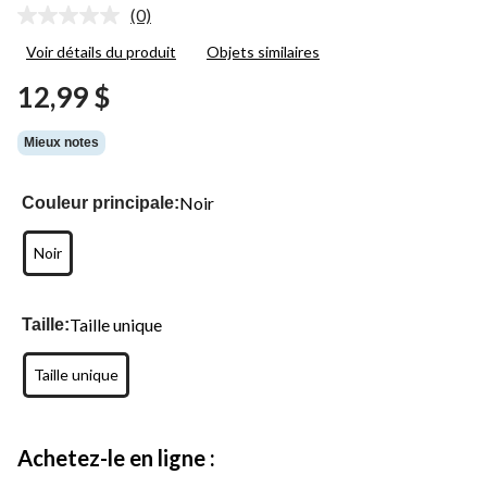
(0)
Aucune
cote
Voir détails du produit
Objets similaires
pour
ce
12,99 $
produit.
Lien
vers
Mieux notes
la
même
page.
Noir
Couleur principale:
Noir
Taille unique
Taille:
Taille unique
Achetez-le en ligne :