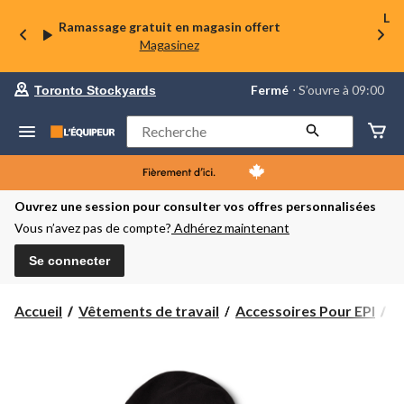
La 
Ramassage gratuit en magasin offert
Magasinez
votre
Fermé
⋅ S’ouvre à 09:00
Toronto Stockyards
magasin
préféré
est
Rechercher
Toronto
Stockyards,
courament
Fermé,
S’ouvre
Ouvrez une session pour consulter vos offres personnalisées
à
Vous n’avez pas de compte?
Adhérez maintenant
à
09:00
cliquer
Se connecter
pour
changer
Accueil
Vêtements de travail
Accessoires Pour EPI
P