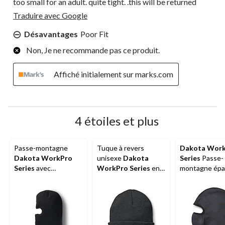
too small for an adult. quite tight. .this will be returned
Traduire avec Google
Désavantages
Poor Fit
Non, Je ne recommande pas ce produit.
Affiché initialement sur marks.com
4 étoiles et plus
Passe-montagne
Tuque à revers
Dakota Wor
Dakota WorkPro
unisexe
Dakota
Series
Passe-
Series
avec
WorkPro Series
en
montagne épa
Thinsulate FX40
acrylique à 2 couches
T-Max Heat p
hommes