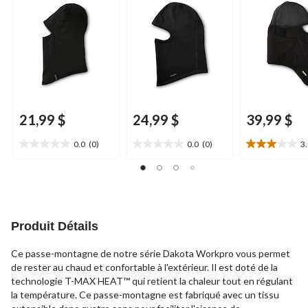
Series
21,99 $
24,99 $
39,99 $
0.0
(0)
0.0
(0)
3
0.0
0.0
3.0
étoile(s)
étoile(s)
étoile(s)
sur
sur
sur
5.
5.
5.
2
évaluations
Produit Détails
Ce passe-montagne de notre série Dakota Workpro vous permet
de rester au chaud et confortable à l'extérieur. Il est doté de la
technologie T-MAX HEAT™ qui retient la chaleur tout en régulant
la température. Ce passe-montagne est fabriqué avec un tissu