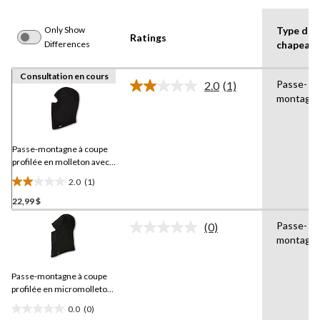
Only Show
Type de
Ratings
Differences
chapeau
Consultation en cours
Passe-
2.0
(1)
Lire
montagn
1
commentaire.
Lien
vers
la
Passe-montagne à coupe
même
profilée en molleton avec
page.
T-MAX pour hommes,
2.0
(1)
Dakota Workpro Series
2.0
22,99 $
étoile(s)
sur
Passe-
(0)
5.
Aucune
montagn
cote
1
pour
évaluation
ce
Passe-montagne à coupe
produit.
Lien
profilée en micromolleton
vers
pour hommes,
WindRiver
0.0
(0)
la
0.0