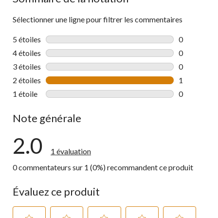
Sélectionner une ligne pour filtrer les commentaires
5 étoiles
étoiles
0
0 commentai
4 étoiles
étoiles
0
0 commentai
3 étoiles
étoiles
0
0 commentai
2 étoiles
étoiles
1
1 commentai
1 étoile
étoiles
0
0 commentai
Note générale
2.0
1 évaluation
0 commentateurs sur 1 (0%) recommandent ce produit
Évaluez ce produit