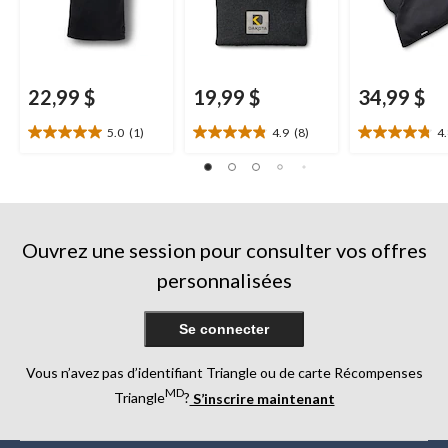
22,99 $
19,99 $
34,99 $
5.0
(1)
4.9
(8)
4
5.0
4.9
4.8
étoile(s)
étoile(s)
étoile(s)
sur
sur
sur
5.
5.
5.
1
8
9
évaluation
évaluations
évaluations
Ouvrez une session pour consulter vos offres
personnalisées
Se connecter
Vous n’avez pas d’identifiant Triangle ou de carte Récompenses
MD
Triangle
?
S’inscrire maintenant