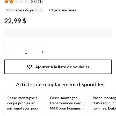
2.0
(1)
Lire
1
Voir détails du produit
Objets similaires
commentaire.
Lien
22,99 $
vers
la
même
page.
Quantité
mise
Ajouter à la liste de souhaits
à
jour
à
Articles de remplacement disponibles
1
Passe-montagne à
Passe-montagne
Passe-monta
coupe profilée en
transformable avec T-
driWear pour
micromolleton pour
MAX pour hommes,
hommes,
Dak
hommes,
WindRiver
Dakota WorkPro
Workpro Seri