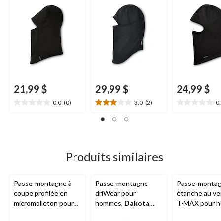
Series
21,99 $
29,99 $
24,99 $
0.0
(0)
3.0
(2)
0
0.0
3.0
0.0
étoile(s)
étoile(s)
étoile(s)
sur
sur
sur
5.
5.
5.
2
évaluations
Produits similaires
Passe-montagne à
Passe-montagne
Passe-monta
coupe profilée en
driWear pour
étanche au ve
micromolleton pour
hommes,
Dakota
T-MAX pour 
hommes,
WindRiver
Workpro Series
Dakota Wor