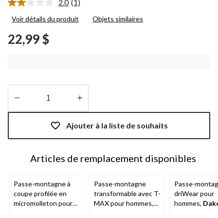
2.0
(1)
Lire
1
Voir détails du produit
Objets similaires
commentaire.
Lien
22,99 $
vers
la
même
page.
Quantité
mise
Ajouter à la liste de souhaits
à
jour
à
Articles de remplacement disponibles
1
Passe-montagne à
Passe-montagne
Passe-monta
coupe profilée en
transformable avec T-
driWear pour
micromolleton pour
MAX pour hommes,
hommes,
Dak
hommes,
WindRiver
Dakota WorkPro
Workpro Seri