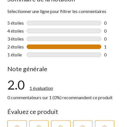
Sélectionner une ligne pour filtrer les commentaires
5 étoiles
étoiles
0
0 commentai
4 étoiles
étoiles
0
0 commentai
3 étoiles
étoiles
0
0 commentai
2 étoiles
étoiles
1
1 commentai
1 étoile
étoiles
0
0 commentai
Note générale
2.0
1 évaluation
0 commentateurs sur 1 (0%) recommandent ce produit
Évaluez ce produit