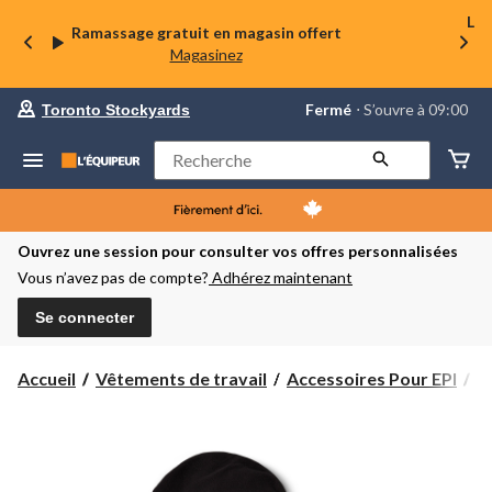
La 
Ramassage gratuit en magasin offert
Magasinez
votre
Fermé
⋅ S’ouvre à 09:00
Toronto Stockyards
magasin
préféré
est
Rechercher
Toronto
Stockyards,
courament
Fermé,
S’ouvre
Ouvrez une session pour consulter vos offres personnalisées
à
Vous n’avez pas de compte?
Adhérez maintenant
à
09:00
cliquer
Se connecter
pour
changer
Accueil
Vêtements de travail
Accessoires Pour EPI
P