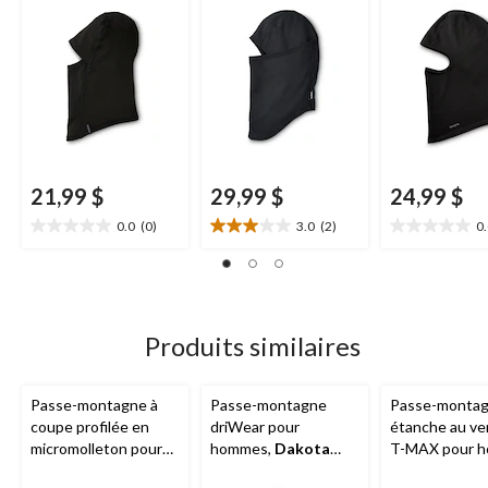
Series
21,99 $
29,99 $
24,99 $
0.0
(0)
3.0
(2)
0
0.0
3.0
0.0
étoile(s)
étoile(s)
étoile(s)
sur
sur
sur
5.
5.
5.
2
évaluations
Produits similaires
Passe-montagne à
Passe-montagne
Passe-monta
coupe profilée en
driWear pour
étanche au ve
micromolleton pour
hommes,
Dakota
T-MAX pour 
hommes,
WindRiver
Workpro Series
Dakota Wor