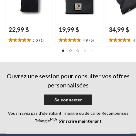
22,99 $
19,99 $
34,99 $
5.0
(1)
4.9
(8)
4
5.0
4.9
4.8
étoile(s)
étoile(s)
étoile(s)
sur
sur
sur
5.
5.
5.
1
8
9
évaluation
évaluations
évaluations
Ouvrez une session pour consulter vos offres
personnalisées
Se connecter
Vous n’avez pas d’identifiant Triangle ou de carte Récompenses
MD
Triangle
?
S’inscrire maintenant