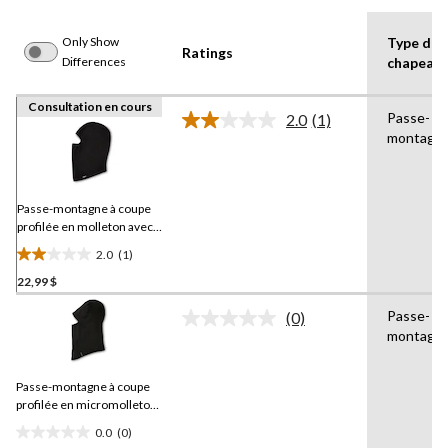
Only Show
Type de
Ratings
Differences
chapeau
Consultation en cours
Passe-
2.0
(1)
Lire
montagn
1
commentaire.
Lien
vers
la
Passe-montagne à coupe
même
profilée en molleton avec
page.
T-MAX pour hommes,
2.0
(1)
Dakota Workpro Series
2.0
22,99 $
étoile(s)
sur
Passe-
(0)
5.
Aucune
montagn
cote
1
pour
évaluation
ce
Passe-montagne à coupe
produit.
Lien
profilée en micromolleton
vers
pour hommes,
WindRiver
0.0
(0)
la
0.0