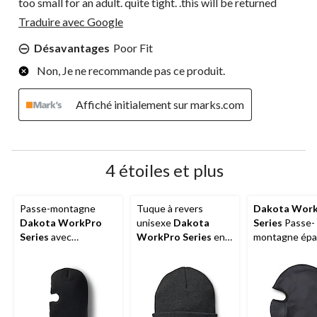
too small for an adult. quite tight. .this will be returned
Traduire avec Google
Désavantages
Poor Fit
Non, Je ne recommande pas ce produit.
Affiché initialement sur marks.com
4 étoiles et plus
Passe-montagne
Tuque à revers
Dakota Wor
Dakota WorkPro
unisexe
Dakota
Series
Passe-
Series
avec
WorkPro Series
en
montagne épa
Thinsulate FX40
acrylique à 2 couches
T-Max Heat p
hommes