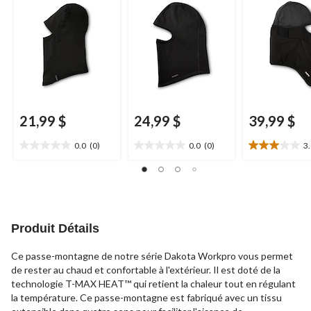
Series
21,99 $
24,99 $
39,99 $
0.0
(0)
0.0
(0)
3
0.0
0.0
3.0
étoile(s)
étoile(s)
étoile(s)
sur
sur
sur
5.
5.
5.
2
évaluations
Produit Détails
Ce passe-montagne de notre série Dakota Workpro vous permet
de rester au chaud et confortable à l'extérieur. Il est doté de la
technologie T-MAX HEAT™ qui retient la chaleur tout en régulant
la température. Ce passe-montagne est fabriqué avec un tissu