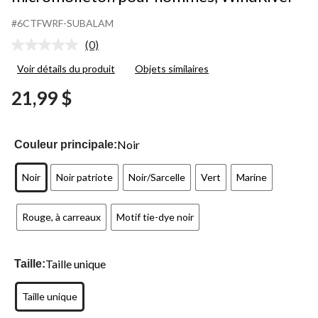
#6CTFWRF-SUBALAM
(0)
Aucune
cote
Voir détails du produit
Objets similaires
pour
ce
21,99 $
produit.
Lien
vers
la
même
Noir
Couleur principale:
page.
Noir
Noir patriote
Noir/Sarcelle
Vert
Marine
Rouge, à carreaux
Motif tie-dye noir
Taille unique
Taille:
Taille unique