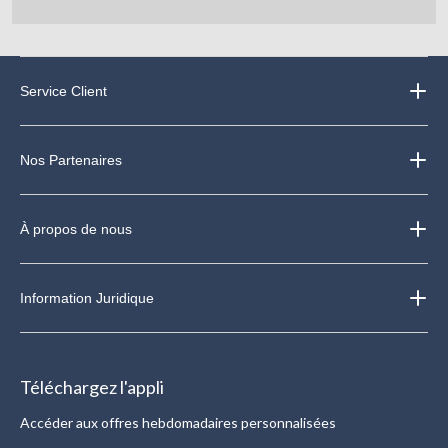
soumission.
soumission.
soumission.
soumission.
soumission.
Service Client
Nos Partenaires
À propos de nous
Information Juridique
Téléchargez l'appli
Accéder aux offres hebdomadaires personnalisées