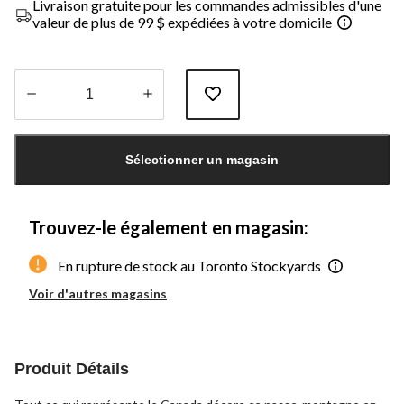
Livraison gratuite pour les commandes admissibles d'une
valeur de plus de 99 $ expédiées à votre domicile
Quantité
mise
Sélectionner un magasin
à
jour
à
1
Trouvez-le également en magasin:
En rupture de stock au Toronto Stockyards
Voir d'autres magasins
Produit Détails