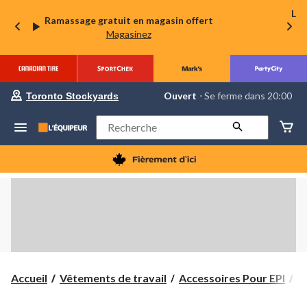
La 
Ramassage gratuit en magasin offert
Magasinez
votre
Ouvert
⋅ Se ferme dans 20:00
Toronto Stockyards
magasin
préféré
est
Rechercher
Toronto
Stockyards,
courament
Ouvert,
Se
ferme
dans
à
20:00
cliquer
pour
changer
Accueil
Vêtements de travail
Accessoires Pour EPI
P