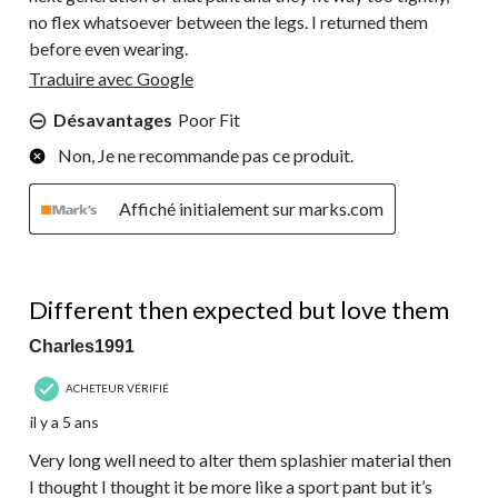
no flex whatsoever between the legs. I returned them
before even wearing.
Traduire avec Google
Désavantages
Poor Fit
Non, Je ne recommande pas ce produit.
Affiché initialement sur marks.com
4 étoile(s) sur 5.
Different then expected but love them
Charles1991
ACHETEUR VÉRIFIÉ
il y a 5 ans
Very long well need to alter them splashier material then
I thought I thought it be more like a sport pant but it’s