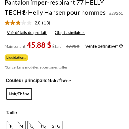
Pantalon imper-respirant 77 HELLY
TECH® Helly Hansen pour hommes
#29261
2.8
(13)
Lire
les
Voir détails du produit
Objets similaires
13
commentaires.
45,88 $
Lien
prix
±
Vente définitive*
Maintenant
Était
69,98 $
vers
était
la
69,98 $
même
Liquidation‡
page.
*Sur certains modèles et certaines tailles
Noir/Ébène
Couleur principale:
Noir/Ébène
Taille:
P
M
G
TG
2TG