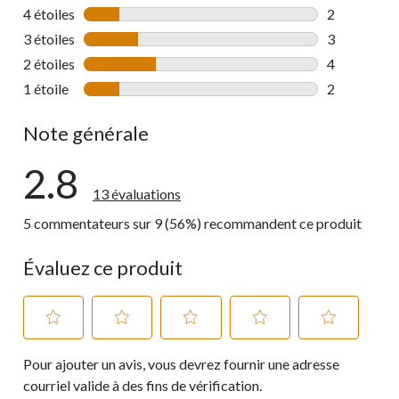
2 commentai
4 étoiles
étoiles
2
2 commentai
3 étoiles
étoiles
3
3 commentai
2 étoiles
étoiles
4
4 commentai
1 étoile
étoiles
2
2 commentai
Note générale
2.8
13 évaluations
5 commentateurs sur 9 (56%) recommandent ce produit
Évaluez ce produit
Sélectionnez
Sélectionnez
Sélectionnez
Sélectionnez
Sélectionnez
Pour ajouter un avis, vous devrez fournir une adresse
pour
pour
pour
pour
pour
évaluer
évaluer
évaluer
évaluer
évaluer
courriel valide à des fins de vérification.
l'article
l'article
l'article
l'article
l'article