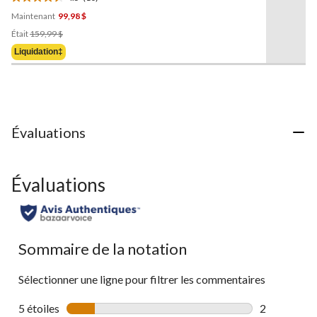
même
perméable à l'air Omni-
4.5
page.
HeatMC pour hommes,
Maintenant
99,98 $
étoile(s)
Bugaboo V,
Columbia
Prix
sur
Était
159,99 $
Était
5.
Liquidation‡
159,99 $
10
évaluations
Évaluations
Évaluations
Sommaire de la notation
Sélectionner une ligne pour filtrer les commentaires
5 étoiles
étoiles
2