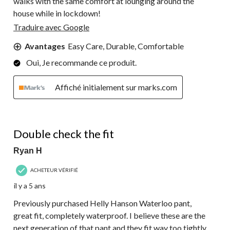
walks with the same comfort at lounging around the
house while in lockdown!
Traduire avec Google
Avantages
Easy Care, Durable, Comfortable
Oui, Je recommande ce produit.
Affiché initialement sur marks.com
2 étoile(s) sur 5.
Double check the fit
Ryan H
ACHETEUR VÉRIFIÉ
il y a 5 ans
Previously purchased Helly Hanson Waterloo pant,
great fit, completely waterproof. I believe these are the
next generation of that pant and they fit way too tightly,