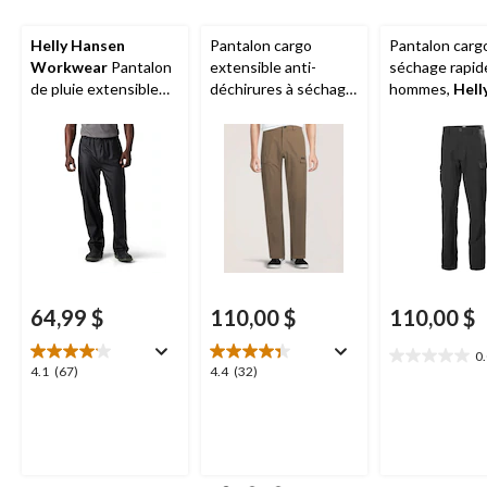
Helly Hansen
Pantalon cargo
Pantalon carg
Workwear
Pantalon
extensible anti-
séchage rapid
de pluie extensible
déchirures à séchage
hommes,
Hell
Voss en polyuréthane
rapide pour homme,
Hansen
pour hommes
Helly Hansen
64,99 $
110,00 $
110,00 $
0
0.0
4.1
4.4
4.1
(67)
4.4
(32)
étoile(s)
étoile(s)
étoile(s)
sur
sur
sur
5.
5.
5.
67
32
évaluations
évaluations