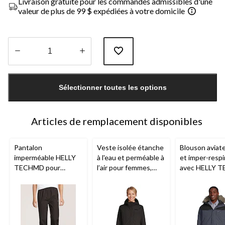
Livraison gratuite pour les commandes admissibles d'une
valeur de plus de 99 $ expédiées à votre domicile
Quantité
mise
Sélectionner toutes les options
à
jour
à
1
Articles de remplacement disponibles
Pantalon
Veste isolée étanche
Blouson aviate
imperméable HELLY
à l'eau et perméable à
et imper-respi
TECHMD pour
l’air pour femmes,
avec HELLY 
hommes, 77,
Helly
Compass Helly
Canmore,
Hel
Hansen
TechMD,
Helly
Hansen
pour
Hansen
hommes