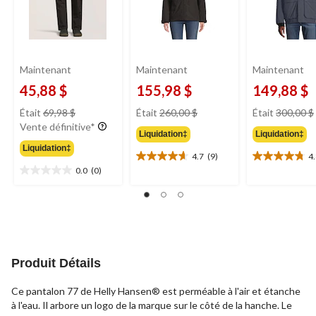
Maintenant
Maintenant
Maintenant
45,88 $
155,98 $
149,88 $
prix
prix
Était
69,98 $
Était
260,00 $
Était
300,00 $
était
était
Vente définitive*
Liquidation‡
Liquidation‡
69,98 $
260,00 $
Liquidation‡
4.7
(9)
4
4.7
4.8
0.0
(0)
étoile(s)
étoile(s)
0.0
sur
sur
étoile(s)
5.
5.
sur
9
9
5.
évaluations
évaluations
Produit Détails
Ce pantalon 77 de Helly Hansen® est perméable à l'air et étanche
à l'eau. Il arbore un logo de la marque sur le côté de la hanche. Le