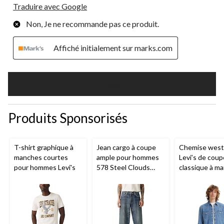
Traduire avec Google
Non, Je ne recommande pas ce produit.
Affiché initialement sur marks.com
Plus
Produits Sponsorisés
T-shirt graphique à
Jean cargo à coupe
Chemise west
manches courtes
ample pour hommes
Levi’s de coup
pour hommes Levi's
578 Steel Clouds
classique à m
Levi's
longues et en
de coton pour
hommes Bars