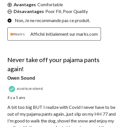
Avantages
Comfortable
Désavantages
Poor Fit, Poor Quality
Non, Je ne recommande pas ce produit.
Affiché initialement sur marks.com
4 étoile(s) sur 5.
Never take off your pajama pants
again!
Owen Sound
ACHETEUR VÉRIFIÉ
il y a 5 ans
A bit too big BUT I realize with Covid I never have to be
out of my pajama pants again...just slip on my HH 77 and
I'm good to walk the dog, shovel the snow and enjoy my