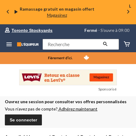
La 
Ramassage gratuit en magasin offert
Magasinez
votre
Fermé
⋅ S’ouvre à 09:00
Toronto Stockyards
magasin
préféré
est
Rechercher
Toronto
Stockyards,
courament
Fermé,
S’ouvre
à
à
09:00
cliquer
Sponsorisé
pour
changer
Ouvrez une session pour consulter vos offres personnalisées
Vous n’avez pas de compte?
Adhérez maintenant
Se connecter