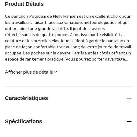
Produit Détails
Ce pantalon Potsdam de Helly Hansen est un excellent choix pour
les travailleurs faisant face aux variations météorologiques et qui
ont besoin d’une grande visibilité. Il joint des rayures
réfléchissantes de quatre pouces à un tissu haute visibilité. La
ceinture et les bretelles élastiques aident à garder le pantalon en
place de façon confortable tout au long de votre journée de travail
occupée. Les poches sur le devant, l’arrière et les côtés offrent un
espace de rangement pratique. Vous pourrez porter davantage
d’accessoires sur vous grâce aux boucles ajoutées aux passants
de ceinture. Des glissières à rabat anti-tempête et à fermeture
Afficher plus de détails
autoagrippante vous permettent d’ajuster les jambes plus
facilement par-dessus vos chaussures ou bottes de façon
sécuritaire. Vous pourrez facilement ajouter des protège-genoux
grâce aux poches intégrées accessibles de l’intérieur, pour les
Caractéristiques
jours où vous devez travailler à genoux.
Spécifications