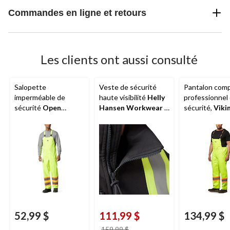
Commandes en ligne et retours
Les clients ont aussi consulté
Salopette
Veste de sécurité
Pantalon com
imperméable de
haute visibilité
Helly
professionnel
sécurité
Open
Hansen Workwear
à
sécurité,
Viki
Road
150D, haute
extérieur souple pour
300D, étanche 
visibilité et étanche
hommes, Alta
et à bavette
au vent, pour
amovible, pour
hommes
hommes
52,99 $
111,99 $
134,99 $
prix
159,99 $