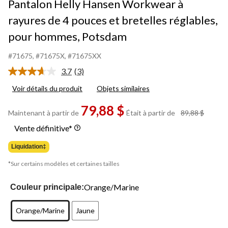
Pantalon Helly Hansen Workwear à
rayures de 4 pouces et bretelles réglables,
pour hommes, Potsdam
#71675
, #71675X
, #71675XX
3.7
(3)
Lire
les
Voir détails du produit
Objets similaires
3
commentaires.
79,88 $
Lien
prix
Maintenant à partir de
Était à partir de
89,88 $
vers
était
la
Vente définitive*
même
à
page.
partir
Liquidation‡
de
89,88 
*Sur certains modèles et certaines tailles
Orange/Marine
Couleur principale:
Orange/Marine
Jaune