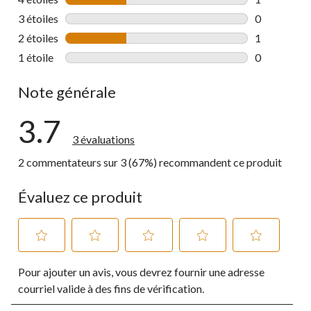
1 commentai
3 étoiles
étoiles
0
0 commentai
2 étoiles
étoiles
1
1 commentai
1 étoile
étoiles
0
0 commentai
Note générale
3.7
3 évaluations
2 commentateurs sur 3 (67%) recommandent ce produit
Évaluez ce produit
Sélectionnez
Sélectionnez
Sélectionnez
Sélectionnez
Sélectionnez
Pour ajouter un avis, vous devrez fournir une adresse
pour
pour
pour
pour
pour
évaluer
évaluer
évaluer
évaluer
évaluer
courriel valide à des fins de vérification.
l'article
l'article
l'article
l'article
l'article