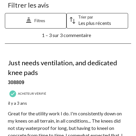
à
à
à
à
à
Filtrer les avis
1
2
3
4
5
étoile.
étoiles.
étoiles.
étoiles.
étoiles.
Cette
Cette
Cette
Cette
Cette
Trier par
Filtres
Les plus récents
action
action
action
action
action
ouvrira
ouvrira
ouvrira
ouvrira
ouvrira
1
le
le
le
le
le
1 – 3 sur 3 commentaire
à
formulaire
formulaire
formulaire
formulaire
formulaire
3
de
de
de
de
de
sur
soumission.
soumission.
soumission.
soumission.
soumission.
3
4 étoile(s) sur 5.
commentaire.
Just needs ventilation, and dedicated
knee pads
308809
ACHETEUR VÉRIFIÉ
il y a 3 ans
Great for the utility work I do. I'm consistently down on
my knees on all terrain, in all conditions... The knees did
not stay waterproof for long, but having to kneel on
concrete from time to time, I somewhat expected that. I