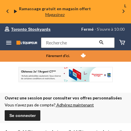
La 
Ramassage gratuit en magasin offert
Magasinez
votre
Fermé
⋅ S’ouvre à 10:00
Toronto Stockyards
magasin
préféré
est
Rechercher
Toronto
Stockyards,
courament
Fermé,
S’ouvre
à
à
10:00
cliquer
pour
changer
Ouvrez une session pour consulter vos offres personnalisées
Vous n’avez pas de compte?
Adhérez maintenant
Se connecter