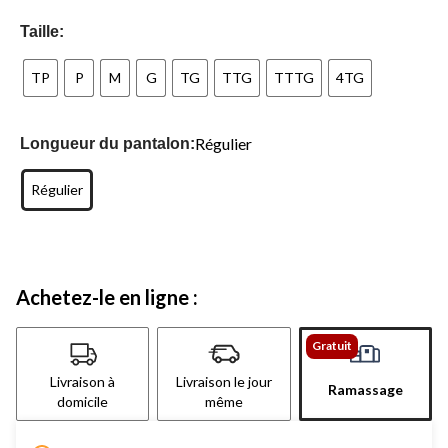
Taille:
TP
P
M
G
TG
TTG
TTTG
4TG
Régulier
Longueur du pantalon:
Régulier
Achetez-le en ligne :
Gratuit
Livraison à
Livraison le jour
Ramassage
domicile
même