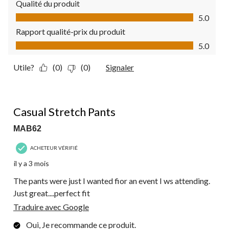
Qualité du produit
Qualité du produit, 5.0 sur 5
5.0
Rapport qualité-prix du produit
Rapport qualité-prix du produit, 5.0 sur 5
5.0
Utile?
(0)
(0)
Signaler
5 étoile(s) sur 5.
Casual Stretch Pants
MAB62
ACHETEUR VÉRIFIÉ
il y a 3 mois
The pants were just I wanted fior an event I ws attending.
Just great....perfect fit
Traduire avec Google
Oui, Je recommande ce produit.