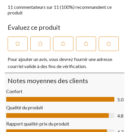
11 commentateurs sur 11 (100%) recommandent ce
produit
Évaluez ce produit
Sélectionnez
Sélectionnez
Sélectionnez
Sélectionnez
Sélectionnez
Pour ajouter un avis, vous devrez fournir une adresse
pour
pour
pour
pour
pour
évaluer
évaluer
évaluer
évaluer
évaluer
courriel valide à des fins de vérification.
l'article
l'article
l'article
l'article
l'article
à
à
à
à
à
Notes moyennes des clients
1
2
3
4
5
étoile.
étoiles.
étoiles.
étoiles.
étoiles.
Confort
Cette
Cette
Cette
Cette
Cette
Confort, 5.0 sur 5
action
action
action
action
action
5.0
ouvrira
ouvrira
ouvrira
ouvrira
ouvrira
Qualité du produit
le
le
le
le
le
Qualité du produit, 4.8 sur 5
formulaire
formulaire
formulaire
formulaire
formulaire
4.8
de
de
de
de
de
Rapport qualité-prix du produit
soumission.
soumission.
soumission.
soumission.
soumission.
Rapport qualité-prix du produit, 4.7 sur 5
4.7