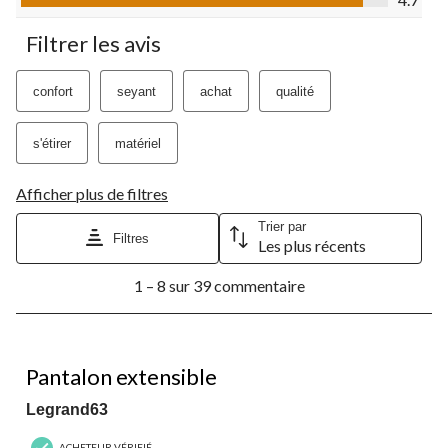
Filtrer les avis
confort
seyant
achat
qualité
s'étirer
matériel
Afficher plus de filtres
Trier par
Filtres
Les plus récents
1
1 – 8 sur 39 commentaire
à
8
sur
39
5 étoile(s) sur 5.
commentaire.
Pantalon extensible
Legrand63
ACHETEUR VÉRIFIÉ