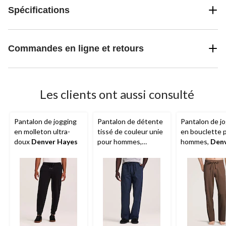
Spécifications
Commandes en ligne et retours
Les clients ont aussi consulté
Pantalon de jogging
Pantalon de détente
Pantalon de j
en molleton ultra-
tissé de couleur unie
en bouclette 
doux
Denver Hayes
pour hommes,
hommes,
Den
Denver Hayes
Hayes