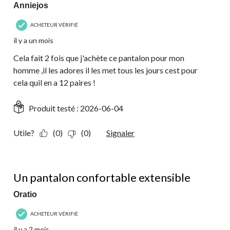
Anniejos
ACHETEUR VÉRIFIÉ
il y a un mois
Cela fait 2 fois que j'achète ce pantalon pour mon
homme ,il les adores il les met tous les jours cest pour
cela quil en a 12 paires !
Produit testé :
2026-06-04
Utile?
(0)
(0)
Signaler
4 étoile(s) sur 5.
Un pantalon confortable extensible
Oratio
ACHETEUR VÉRIFIÉ
il y a 2 mois