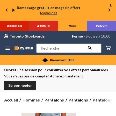
La 
Ramassage gratuit en magasin offert
Magasinez
votre
Fermé
⋅ S’ouvre à 10:00
Toronto Stockyards
magasin
préféré
est
Rechercher
Toronto
Stockyards,
courament
Fermé,
S’ouvre
Ouvrez une session pour consulter vos offres personnalisées
à
Vous n’avez pas de compte?
Adhérez maintenant
à
10:00
cliquer
Se connecter
pour
changer
Accueil
Hommes
Pantalons
Pantalons
Pantalons to