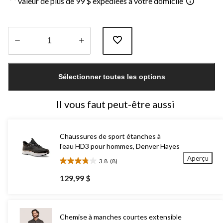
valeur de plus de 99 $ expédiées à votre domicile
Quantité
mise
Sélectionner toutes les options
à
jour
à
Il vous faut peut-être aussi
1
Chaussures de sport étanches à
l'eau HD3 pour hommes, Denver Hayes
Aperçu
3.8
(8)
3.8
étoile(s)
129,99 $
sur
5.
8
évaluations
Chemise à manches courtes extensible