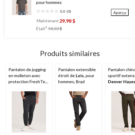
pour hommes
0.0
(0)
Aperçu
0.0
étoile(s)
29,98 $
Maintenant
sur
prix
±
Était
54,50 $
5.
était
54,50 $
Produits similaires
Pantalon de jogging
Pantalon extensible
Pantalon chin
en molleton avec
étroit de
Lois
, pour
sportif extens
protection FreshTech
hommes, Brad
Denver Haye
pour hommes,
5 poches, pou
Denver Hayes
hommes
Performance