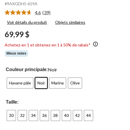
#9AXGDH5-619A
4.6
(39)
Lire
les
Voir détails du produit
Objets similaires
39
commentaires.
69,99 $
Lien
vers
la
Achetez-en 1 et obtenez-en 1 à 50% de rabais*
même
page.
Mieux notes
Noir
Couleur principale:
Havane pâle
Noir
Marine
Olive
Taille:
30
32
34
36
38
40
42
44