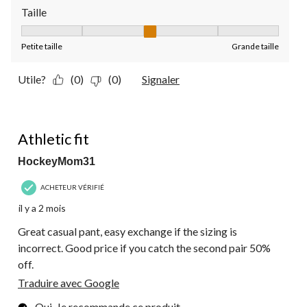
Taille
Taille, 3 sur 5, où 1 est égal à Petite taille et 5 est égal à Grande
Petite taille
Grande taille
Utile?
(0)
(0)
Signaler
5 étoile(s) sur 5.
Athletic fit
HockeyMom31
ACHETEUR VÉRIFIÉ
il y a 2 mois
Great casual pant, easy exchange if the sizing is
incorrect. Good price if you catch the second pair 50%
off.
Traduire avec Google
Oui, Je recommande ce produit.