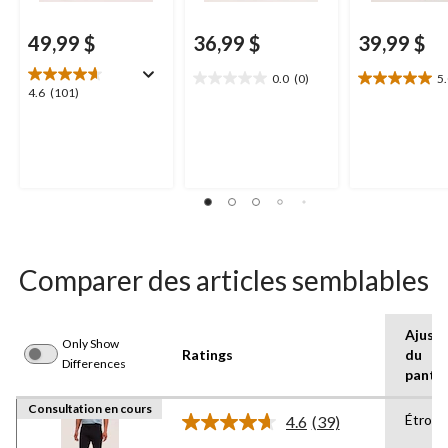
49,99 $
36,99 $
39,99 $
0.0
(0)
5
0.0
5.0
4.6
4.6
(101)
étoile(s)
étoile(s)
étoile(s)
sur
sur
sur
5.
5.
5.
6
101
évaluations
évaluations
Comparer des articles semblables
Ajust
Only Show
Ratings
du
Differences
panta
Consultation en cours
Étroit
4.6
(39)
Lire
les