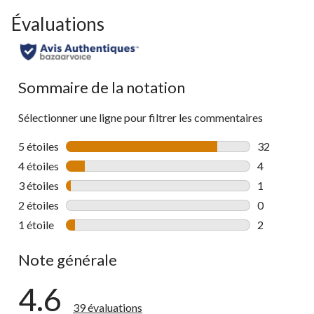
Évaluations
Sommaire de la notation
Sélectionner une ligne pour filtrer les commentaires
5 étoiles
étoiles
32
32 commenta
4 étoiles
étoiles
4
4 commentai
3 étoiles
étoiles
1
1 commentai
2 étoiles
étoiles
0
0 commentai
1 étoile
étoiles
2
2 commentai
Note générale
4.6
39 évaluations