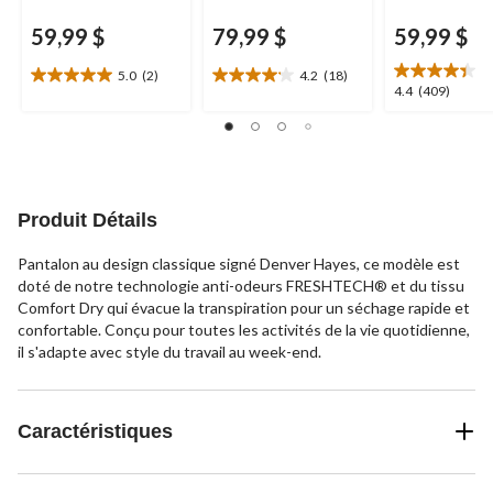
59,99 $
79,99 $
59,99 $
5.0
(2)
4.2
(18)
5.0
4.2
4.4
4.4
(409)
étoile(s)
étoile(s)
étoile(s)
sur
sur
sur
5.
5.
5.
2
18
409
évaluations
évaluations
évaluations
Produit Détails
Pantalon au design classique signé Denver Hayes, ce modèle est
doté de notre technologie anti-odeurs FRESHTECH® et du tissu
Comfort Dry qui évacue la transpiration pour un séchage rapide et
confortable. Conçu pour toutes les activités de la vie quotidienne,
il s'adapte avec style du travail au week-end.
Caractéristiques