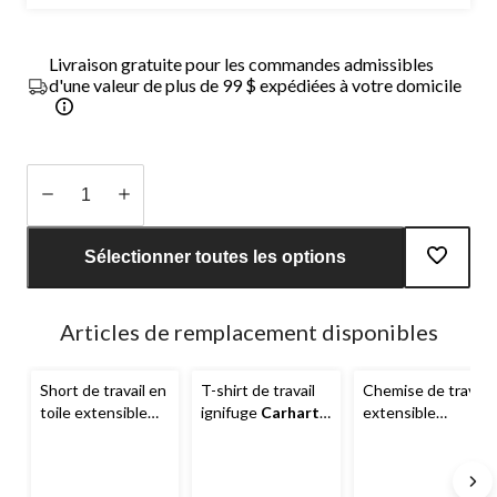
Livraison gratuite pour les commandes admissibles
d'une valeur de plus de 99 $ expédiées à votre domicile
Quantité
mise
Sélectionner toutes les options
à
jour
à
Articles de remplacement disponibles
1
Short de travail en
T-shirt de travail
Chemise de travail
toile extensible
ignifuge
Carhartt
extensible
Rugged Flex à
en coton à
ignifuge
Carhartt
taille haute pour
manches longues
Rugged Flex en
femmes,
Carhartt
et à col ras du cou,
sergé de coupe