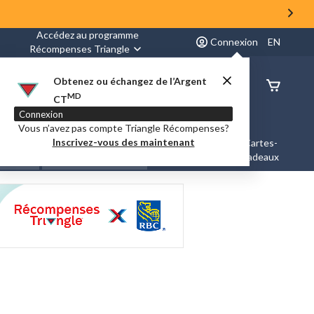
Accédez au programme
Connexion
EN
Récompenses Triangle
Obtenez ou échangez de l’Argent
État de
MD
CT
command
Connexion
Vous n’avez pas compte Triangle Récompenses?
Inscrivez-vous des maintenant
es &
Nouveautés et
Cartes-
Marques
ation
Tendances
cadeaux