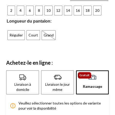
2
4
6
8
10
12
14
16
18
20
Longueur du pantalon:
Régulier
Court
Grand
Achetez-le en ligne :
Gratuit
Livraison à
Livraison le jour
Ramassage
domicile
même
Veuillez sélectionner toutes les options de variante
pour voir la disponibilité