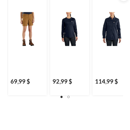
pour femmes
décontractée et à
manches longues,
pour femmes
69,99 $
92,99 $
114,99 $