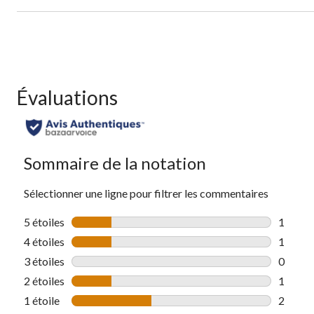
Évaluations
Sommaire de la notation
Sélectionner une ligne pour filtrer les commentaires
5 étoiles
étoiles
1
1 comme
4 étoiles
étoiles
1
1 comme
3 étoiles
étoiles
0
0 comme
2 étoiles
étoiles
1
1 comme
1 étoile
étoiles
2
2 comme