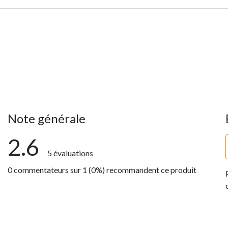
Note générale
2.6
5 évaluations
0 commentateurs sur 1 (0%) recommandent ce produit
ntaires avec 5 étoiles.
ntaires avec 4 étoiles.
ntaires avec 3 étoiles.
ntaires avec 2 étoiles.
ntaires avec 1 étoile.