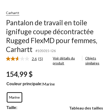
Carhartt
Pantalon de travail en toile
ignifuge coupe décontractée
Rugged FlexMD pour femmes,
Carhartt
#105015-I26
Voir détails du
Objets
2.6
(5)
Lire
produit
similaires
les
5
154,99 $
commentaires.
Lien
vers
Marine
Couleur principale:
la
même
page.
Marine
Taille:
Tableau des tailles