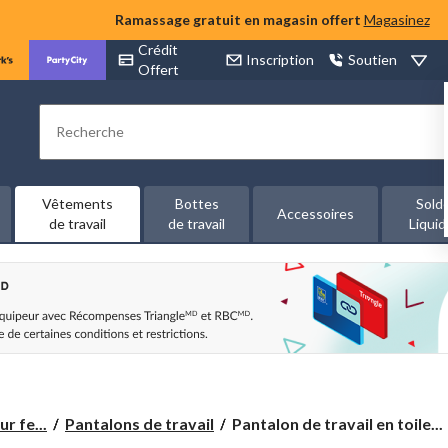
Ramassage gratuit en magasin offert
Magasinez
Crédit
Inscription
Soutien
Offert
Rechercher
Vêtements
Bottes
Sold
Accessoires
de travail
de travail
Liquid
Pantalon
r fe...
Pantalons de travail
Pantalon de travail en toile...
de