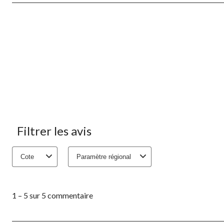
Filtrer les avis
Cote
Paramètre régional
1
à
1 – 5 sur 5 commentaire
5
sur
5