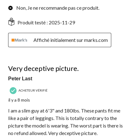
Non, Je ne recommande pas ce produit.
Produit testé :
2025-11-29
Affiché initialement sur marks.com
1 étoile(s) sur 5.
Very deceptive picture.
Peter Last
ACHETEUR VÉRIFIÉ
il y a 8 mois
I am a slim guy at 6'3" and 180lbs. These pants fit me
like a pair of leggings. This is totally contrary to the
picture the model is wearing. The worst part is there is
no refund allowed. Very deceptive picture.