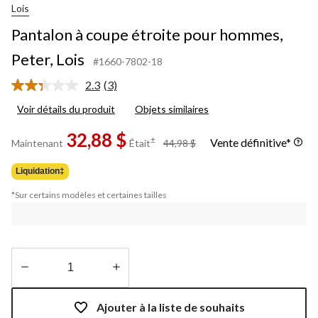
Lois
Pantalon à coupe étroite pour hommes,
Peter, Lois
#1660-7802-18
2.3
(3)
Lire
les
Voir détails du produit
Objets similaires
3
commentaires.
32,88 $
Lien
prix
±
Vente définitive*
Maintenant
Était
44,98 $
vers
était
la
44,98 $
même
Liquidation‡
page.
*Sur certains modèles et certaines tailles
Quantité
mise
Ajouter à la liste de souhaits