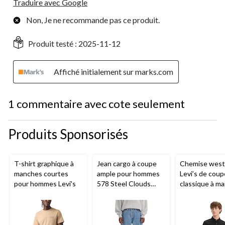
Traduire avec Google
Non, Je ne recommande pas ce produit.
Produit testé :
2025-11-12
Affiché initialement sur marks.com
1 commentaire avec cote seulement
Produits Sponsorisés
T-shirt graphique à
Jean cargo à coupe
Chemise west
manches courtes
ample pour hommes
Levi’s de coup
pour hommes Levi's
578 Steel Clouds
classique à m
Levi's
longues et en
de coton pour
hommes Bars