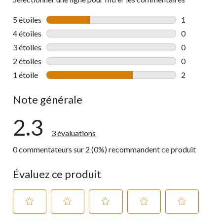
5 étoiles
étoiles
1
1 commentai
4 étoiles
étoiles
0
0 commentai
3 étoiles
étoiles
0
0 commentai
2 étoiles
étoiles
0
0 commentai
1 étoile
étoiles
2
2 commentai
Note générale
2.3
3 évaluations
0 commentateurs sur 2 (0%) recommandent ce produit
Évaluez ce produit
Sélectionnez
Sélectionnez
Sélectionnez
Sélectionnez
Sélectionnez