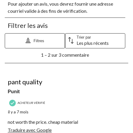
Pour ajouter un avis, vous devrez fournir une adresse
pour
pour
pour
pour
pour
évaluer
évaluer
évaluer
évaluer
évaluer
courriel valide à des fins de vérification.
l'article
l'article
l'article
l'article
l'article
à
à
à
à
à
Filtrer les avis
1
2
3
4
5
étoile.
étoiles.
étoiles.
étoiles.
étoiles.
Cette
Cette
Cette
Cette
Cette
Trier par
Filtres
Les plus récents
action
action
action
action
action
ouvrira
ouvrira
ouvrira
ouvrira
ouvrira
1
le
le
le
le
le
1 – 2 sur 3 commentaire
à
formulaire
formulaire
formulaire
formulaire
formulaire
2
de
de
de
de
de
sur
soumission.
soumission.
soumission.
soumission.
soumission.
3
1 étoile(s) sur 5.
commentaire.
pant quality
Punit
ACHETEUR VÉRIFIÉ
il y a 7 mois
not worth the price. cheap material
Traduire avec Google