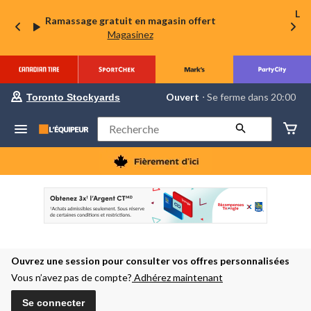
La 
Ramassage gratuit en magasin offert
Magasinez
votre
Ouvert
⋅ Se ferme dans 20:00
Toronto Stockyards
magasin
préféré
est
Rechercher
Toronto
Stockyards,
courament
Ouvert,
Se
ferme
dans
à
20:00
cliquer
pour
Ouvrez une session pour consulter vos offres personnalisées
changer
Vous n’avez pas de compte?
Adhérez maintenant
Se connecter