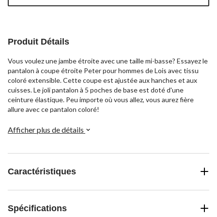
à
jour
à
1
Produit Détails
Vous voulez une jambe étroite avec une taille mi-basse? Essayez le
pantalon à coupe étroite Peter pour hommes de Lois avec tissu
coloré extensible. Cette coupe est ajustée aux hanches et aux
cuisses. Le joli pantalon à 5 poches de base est doté d'une
ceinture élastique. Peu importe où vous allez, vous aurez fière
allure avec ce pantalon coloré!
Afficher plus de détails
Caractéristiques
Spécifications