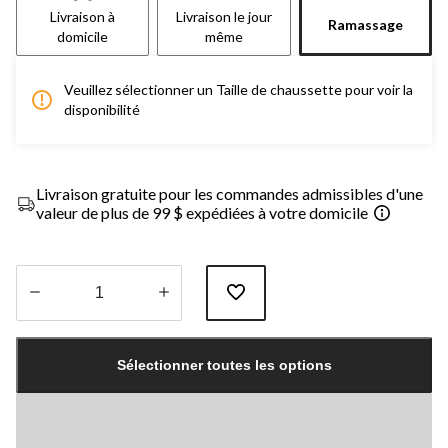
Livraison à
Livraison le jour
Ramassage
domicile
même
Veuillez sélectionner un Taille de chaussette pour voir la
disponibilité
Livraison gratuite pour les commandes admissibles d'une
valeur de plus de 99 $ expédiées à votre domicile
Quantité
mise
Sélectionner toutes les options
à
jour
à
1