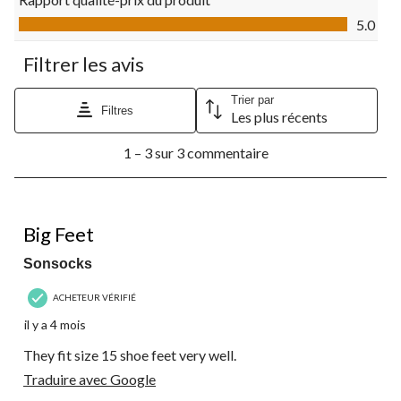
soumission.
soumission.
soumission.
soumission.
soumission.
Rapport qualité-prix du produit, 5.0 sur 5
5.0
Filtrer les avis
Trier par
Filtres
Les plus récents
1
1 – 3 sur 3 commentaire
à
3
sur
3
5 étoile(s) sur 5.
commentaire.
Big Feet
Sonsocks
ACHETEUR VÉRIFIÉ
il y a 4 mois
They fit size 15 shoe feet very well.
Traduire avec Google