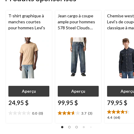
T-shirt graphique à
Jean cargo à coupe
Chemise west
manches courtes
ample pour hommes
Levi’s de coup
pour hommes Levi's
578 Steel Clouds
classique à m
Levi's
longues et en
de coton pour
hommes Bars
Aperçu
Aperçu
Aperç
24,95 $
99,95 $
79,95 $
0.0
(0)
3.7
(3)
0.0
3.7
4.4
4.4
(64)
étoile(s)
étoile(s)
étoile(s)
sur
sur
sur
5.
5.