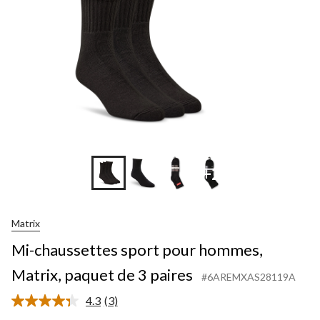
+2
Matrix
Mi-chaussettes sport pour hommes,
Matrix, paquet de 3 paires
#6AREMXAS28119A
4.3
(3)
Lire
les