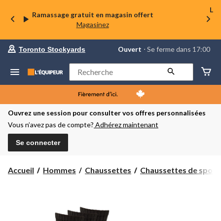
La 
Ramassage gratuit en magasin offert
Magasinez
votre
Ouvert
⋅ Se ferme dans 17:00
Toronto Stockyards
magasin
préféré
est
Rechercher
Toronto
Stockyards,
courament
Ouvert,
Se
Ouvrez une session pour consulter vos offres personnalisées
ferme
Vous n’avez pas de compte?
Adhérez maintenant
dans
à
17:00
Se connecter
cliquer
pour
changer
Accueil
Hommes
Chaussettes
Chaussettes de sport