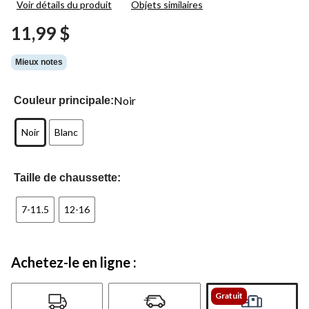
Voir détails du produit
Objets similaires
3
commentaires.
11,99 $
Lien
vers
la
Mieux notes
même
page.
Noir
Couleur principale:
Noir
Blanc
Taille de chaussette:
7-11.5
12-16
Achetez-le en ligne :
Gratuit