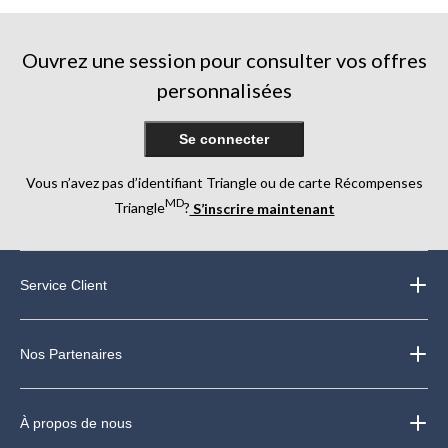
5.
3
64
évaluations
évaluations
Ouvrez une session pour consulter vos offres
personnalisées
Se connecter
Vous n’avez pas d’identifiant Triangle ou de carte Récompenses
MD
Triangle
?
S’inscrire maintenant
Service Client
Nos Partenaires
À propos de nous