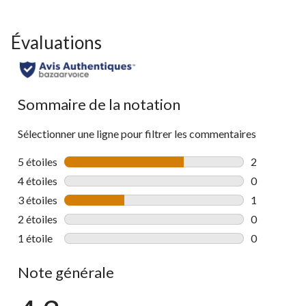
Évaluations
Sommaire de la notation
Sélectionner une ligne pour filtrer les commentaires
5 étoiles
étoiles
2
2 commentai
4 étoiles
étoiles
0
0 commentai
3 étoiles
étoiles
1
1 commentai
2 étoiles
étoiles
0
0 commentai
1 étoile
étoiles
0
0 commentai
Note générale