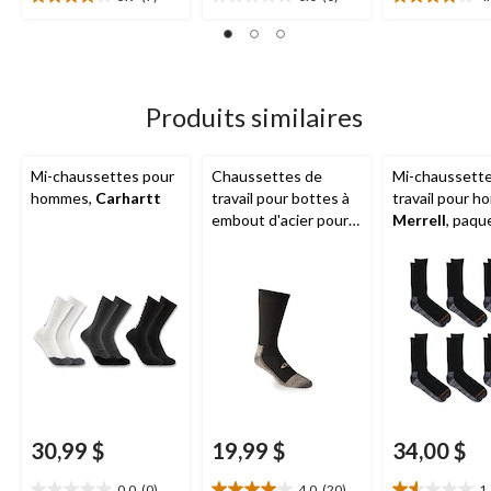
3.9
0.0
4.0
étoile(s)
étoile(s)
étoile(s)
sur
sur
sur
5.
5.
5.
7
20
évaluations
évaluations
Produits similaires
Mi-chaussettes pour
Chaussettes de
Mi-chaussett
hommes,
Carhartt
travail pour bottes à
travail pour 
embout d'acier pour
Merrell
, paqu
hommes,
Copper
6 paires
Sole
, paquet de
2 paires
30,99 $
19,99 $
34,00 $
0.0
(0)
4.0
(20)
1