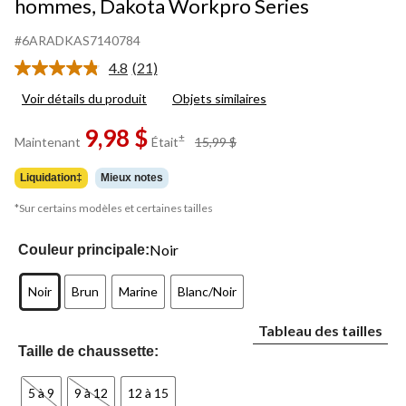
hommes, Dakota Workpro Series
#6ARADKAS7140784
4.8
(21)
Lire
les
Voir détails du produit
Objets similaires
21
commentaires.
9,98 $
Lien
prix
±
Maintenant
Était
15,99 $
vers
était
la
15,99 $
même
Liquidation‡
Mieux notes
page.
*Sur certains modèles et certaines tailles
Noir
Couleur principale:
Noir
Brun
Marine
Blanc/Noir
Tableau des tailles
Taille de chaussette:
5 à 9
9 à 12
12 à 15