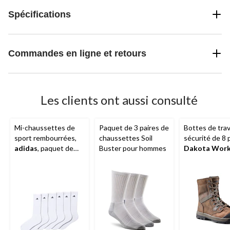
Spécifications
Commandes en ligne et retours
Les clients ont aussi consulté
Mi-chaussettes de
Paquet de 3 paires de
Bottes de trav
sport rembourrées,
chaussettes Soil
sécurité de 8
adidas
, paquet de
Buster pour hommes
Dakota Wor
6 paires
Series
Quad Li
protection en 
avec embout
protecteur, p
femmes