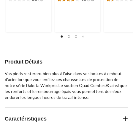
0.0
4.0
1.6
étoile(s)
étoile(s)
étoile(s)
sur
sur
sur
5.
5.
5.
20
9
évaluations
évaluations
Produit Détails
Vos pieds resteront bien plus à l’aise dans vos bottes à embout
d’acier lorsque vous enfilez ces chaussettes de protection de
notre série Dakota Workpro. Le soutien Quad Comfort® ainsi que
les renforts et le rembourrage épais vous permettent de mieux
endurer les longues heures de travail intense.
Caractéristiques