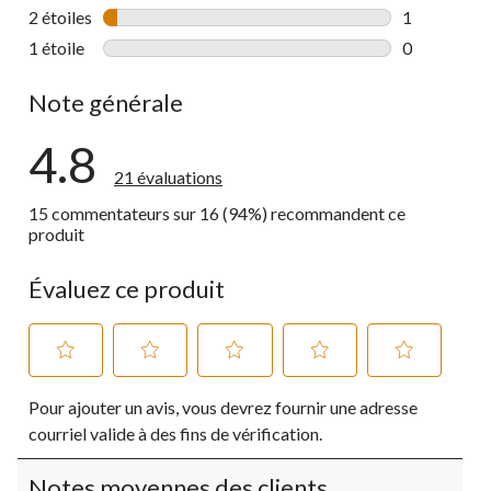
0 commentai
2 étoiles
étoiles
1
1 commentai
1 étoile
étoiles
0
0 commentai
Note générale
4.8
21 évaluations
15 commentateurs sur 16 (94%) recommandent ce
produit
Évaluez ce produit
Sélectionnez
Sélectionnez
Sélectionnez
Sélectionnez
Sélectionnez
Pour ajouter un avis, vous devrez fournir une adresse
pour
pour
pour
pour
pour
évaluer
évaluer
évaluer
évaluer
évaluer
courriel valide à des fins de vérification.
l'article
l'article
l'article
l'article
l'article
à
à
à
à
à
Notes moyennes des clients