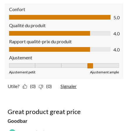
Confort
Confort, 5.0 sur 5
5.0
Qualité du produit
Qualité du produit, 4.0 sur 5
4.0
Rapport qualité-prix du produit
Rapport qualité-prix du produit, 4.0 sur 5
4.0
Ajustement
Ajustement, 4 sur 5, où 1 est égal à Ajustement petit et 5 est
Ajustement petit
Ajustement ample
Utile?
(0)
(0)
Signaler
5 étoile(s) sur 5.
Great product great price
Goodbar