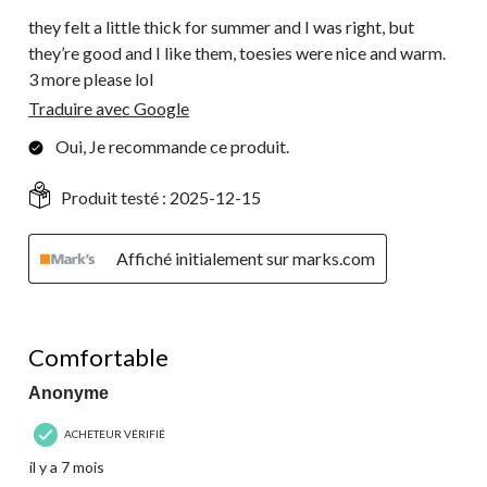
they felt a little thick for summer and I was right, but
they’re good and I like them, toesies were nice and warm.
3 more please lol
Traduire avec Google
Oui, Je recommande ce produit.
Produit testé :
2025-12-15
Affiché initialement sur marks.com
5 étoile(s) sur 5.
Comfortable
Anonyme
ACHETEUR VÉRIFIÉ
il y a 7 mois