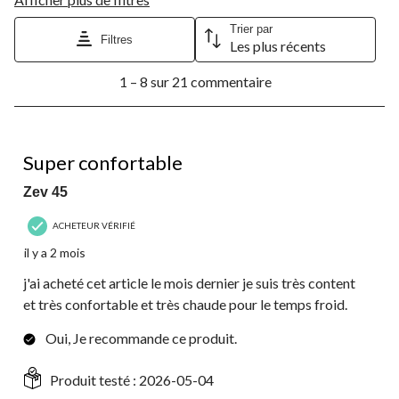
Trier par
Filtres
Les plus récents
1
1 – 8 sur 21 commentaire
à
8
sur
21
5 étoile(s) sur 5.
commentaire.
Super confortable
Zev 45
ACHETEUR VÉRIFIÉ
il y a 2 mois
j'ai acheté cet article le mois dernier je suis très content
et très confortable et très chaude pour le temps froid.
Oui, Je recommande ce produit.
Produit testé :
2026-05-04