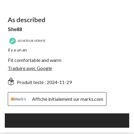
5 étoile(s) sur 5.
As described
She88
ACHETEUR VÉRIFIÉ
il y a un an
Fit comfortable and warm
Traduire avec Google
Produit testé :
2024-11-29
Affiché initialement sur marks.com
Plus