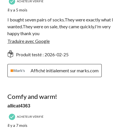
ACHETEUR VÉRIFIÉ
il y a 5 mois
I bought seven pairs of socks.They were exactly what I
wanted.They were on sale, they came quickly.I'm very
happy thank you
Traduire avec Google
Produit testé :
2026-02-25
Affiché initialement sur marks.com
5 étoile(s) sur 5.
Comfy and warm!
allicat4363
ACHETEUR VÉRIFIÉ
il y a 7 mois