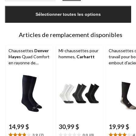
Quantité
mise
Sélectionner toutes les options
à
jour
à
1
Articles de remplacement disponibles
Chaussettes
Denver
Mi-chaussettes pour
Chaussettes 
Hayes
Quad Comfort
hommes,
Carhartt
travail pour bo
en rayonne de
embout d'acie
bambou, pour
hommes,
Cop
hommes, paquet de
Sole
, paquet 
2 paires
2 paires
14,99 $
30,99 $
19,99 $
3.9
(7)
0.0
(0)
4