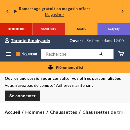
La 
Ramassage gratuit en magasin offert
Magasinez
votre
Ouvert
⋅ Se ferme dans 19:00
Toronto Stockyards
magasin
préféré
est
Rechercher
Toronto
Stockyards,
courament
Ouvert,
Se
Ouvrez une session pour consulter vos offres personnalisées
ferme
Vous n’avez pas de compte?
Adhérez maintenant
dans
à
19:00
Se connecter
cliquer
pour
changer
Accueil
Hommes
Chaussettes
Chaussettes de travai