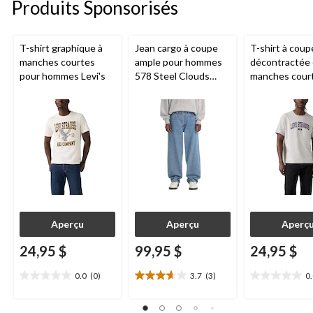
Produits Sponsorisés
T-shirt graphique à
Jean cargo à coupe
T-shirt à coup
manches courtes
ample pour hommes
décontractée 
pour hommes Levi's
578 Steel Clouds
manches cour
Levi's
pour hommes L
Aperçu
Aperçu
Aperç
24,95 $
99,95 $
24,95 $
0.0
(0)
3.7
(3)
0
0.0
3.7
0.0
étoile(s)
étoile(s)
étoile(s)
sur
sur
sur