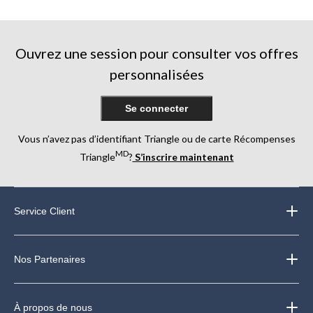
5.
5.
5.
3
évaluations
Ouvrez une session pour consulter vos offres
personnalisées
Se connecter
Vous n’avez pas d’identifiant Triangle ou de carte Récompenses
MD
Triangle
?
S’inscrire maintenant
Service Client
Nos Partenaires
À propos de nous