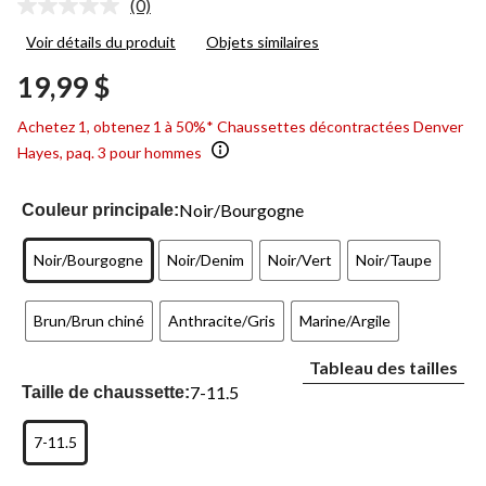
(0)
Aucune
cote
Voir détails du produit
Objets similaires
pour
ce
19,99 $
produit.
Lien
vers
Achetez 1, obtenez 1 à 50%* Chaussettes décontractées Denver
la
même
Hayes, paq. 3 pour hommes
page.
Noir/Bourgogne
Couleur principale:
Noir/Bourgogne
Noir/Denim
Noir/Vert
Noir/Taupe
Brun/Brun chiné
Anthracite/Gris
Marine/Argile
Tableau des tailles
7-11.5
Taille de chaussette:
7-11.5