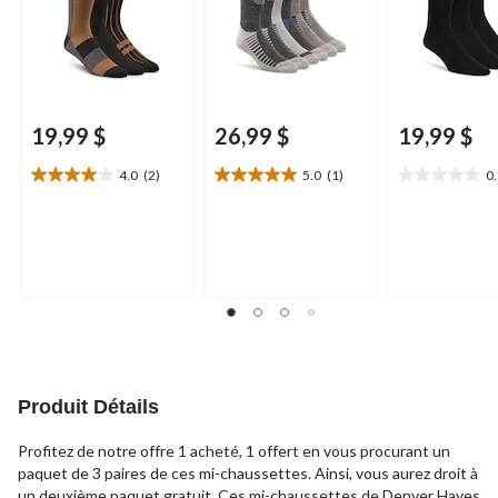
19,99 $
26,99 $
19,99 $
4.0
(2)
5.0
(1)
0
4.0
5.0
0.0
étoile(s)
étoile(s)
étoile(s)
sur
sur
sur
5.
5.
5.
2
1
évaluations
évaluation
Produit Détails
Profitez de notre offre 1 acheté, 1 offert en vous procurant un
paquet de 3 paires de ces mi-chaussettes. Ainsi, vous aurez droit à
un deuxième paquet gratuit. Ces mi-chaussettes de Denver Hayes