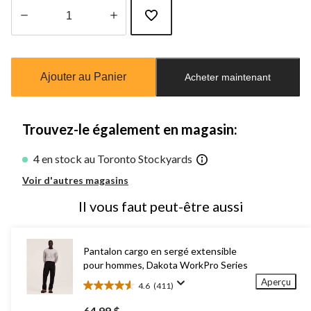
Quantité
mise
à
Ajouter au Panier
Acheter maintenant
jour
à
1
Trouvez-le également en magasin:
4 en stock au Toronto Stockyards
Voir d'autres magasins
Il vous faut peut-être aussi
Pantalon cargo en sergé extensible
pour hommes, Dakota WorkPro Series
Aperçu
4.6
(411)
4.6
étoile(s)
64,99 $