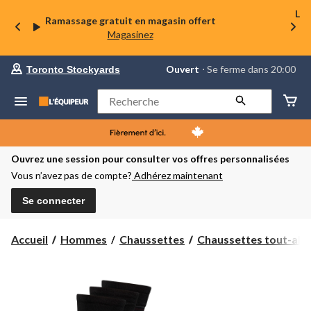
La 
Ramassage gratuit en magasin offert
Magasinez
votre
Ouvert
⋅ Se ferme dans 20:00
Toronto Stockyards
magasin
préféré
est
Rechercher
Toronto
Stockyards,
courament
Ouvert,
Se
Ouvrez une session pour consulter vos offres personnalisées
ferme
Vous n’avez pas de compte?
Adhérez maintenant
dans
à
20:00
Se connecter
cliquer
pour
changer
Accueil
Hommes
Chaussettes
Chaussettes tout-alle