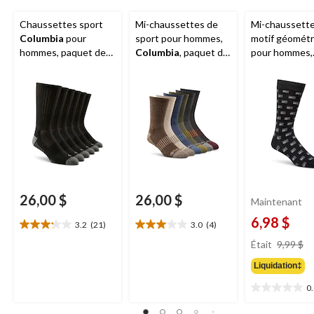
Chaussettes sport
Mi-chaussettes de
Mi-chaussette
Columbia
pour
sport pour hommes,
motif géométr
hommes, paquet de
Columbia
, paquet de
pour hommes,
6 paires
6 paires
Denver Haye
26,00 $
26,00 $
Maintenant
6,98 $
3.2
(21)
3.0
(4)
3.2
3.0
pr
étoile(s)
étoile(s)
Était
9,99 $
ét
sur
sur
Liquidation‡
9
5.
5.
21
4
0
0.0
évaluations
évaluations
étoile(s)