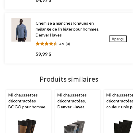
sur
5.
411
évaluations
Chemise à manches longues en
mélange de lin léger pour hommes,
Denver Hayes
Aperçu
4.5
(4)
4.5
étoile(s)
59,99 $
sur
5.
4
évaluations
Produits similaires
Mi-chaussettes
Mi-chaussettes
Mi-chaussett
décontractées
décontractées,
décontractée
BOGO pour hommes,
Denver Hayes
,
couleur unie p
Denver Hayes
paquet de 6 paires
hommes,
Den
Hayes
, paque
3 paires