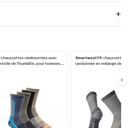
-chaussettes rembourrées avec
Smartwool
Mi-chaussettes 
ntrôle de l'humidité, pour hommes,
randonnée en mélange de lai
lumbia
, paquet de 4 paires
mérinos épaisse pour homme