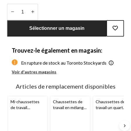
Quantité
mise
Sélectionner un magasin
à
jour
à
Trouvez-le également en magasin:
1
En rupture de stock au Toronto Stockyards
Voir d'autres magasins
Articles de remplacement disponibles
Mi-chaussettes
Chaussettes de
Chaussettes de
de travail
travail en mélange
travail un quart
d’épaisseur
de laine
d’épaisseur
moyenne pour
d’épaisseur
moyenne pour
hommes, Force,
moyenne pour
hommes, Force,
paquet de
hommes, Force,
paquet de