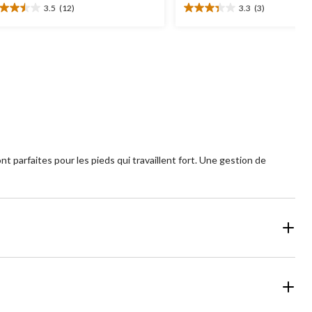
3.5
(12)
3.3
(3)
5
3.3
oile(s)
étoile(s)
r
sur
5.
2
3
aluations
évaluations
t parfaites pour les pieds qui travaillent fort. Une gestion de