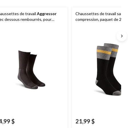
aussettes de travail
Aggressor
Chaussettes de travail sans
ec dessous rembourrés, pour
compression, paquet de 2 pair
mmes, paquet de 2 paires
WorkPro, Dakota
4,99 $
21,99 $