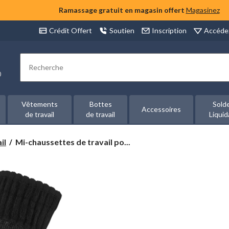
Ramassage gratuit en magasin offert
Magasinez
Accéde
Crédit Offert
Soutien
Inscription
Rechercher
00
Vêtements
Bottes
Sold
Accessoires
de travail
de travail
Liquid
Mi-
il
Mi-chaussettes de travail po...
chaussettes
de
travail
pour
hommes,
Force,
Carhartt