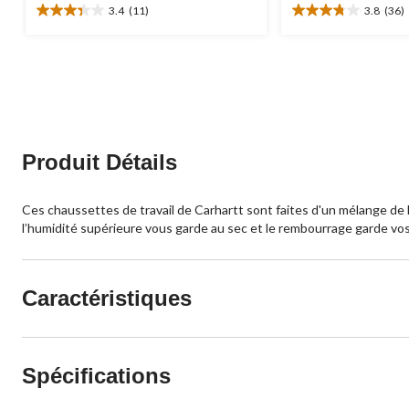
3.4
(11)
3.8
(36)
3.4
3.8
étoile(s)
étoile(s)
sur
sur
5.
5.
11
36
évaluations
évaluations
Produit Détails
Ces chaussettes de travail de Carhartt sont faites d'un mélange de la
l’humidité supérieure vous garde au sec et le rembourrage garde vos p
Caractéristiques
Spécifications