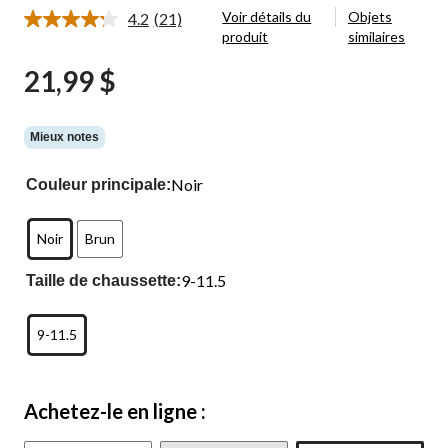
Voir détails du
Objets
4.2
(21)
Lire
produit
similaires
les
21
21,99 $
commentaires.
Lien
vers
la
même
Mieux notes
page.
Noir
Couleur principale:
Noir
Brun
9-11.5
Taille de chaussette:
9-11.5
Achetez-le en ligne :