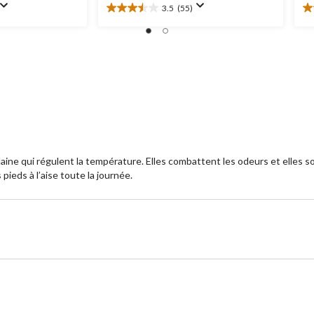
3.5
(55)
3.5
3.
étoile(s)
ét
sur
su
5.
5.
55
1
évaluations
év
ine qui régulent la température. Elles combattent les odeurs et elles son
ieds à l’aise toute la journée.