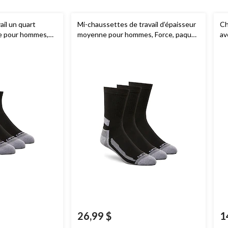
il un quart
Mi-chaussettes de travail d’épaisseur
Ch
e pour hommes,
moyenne pour hommes, Force, paquet
av
aires,
Carhartt
de 3 paires,
Carhartt
ho
26,99 $
1