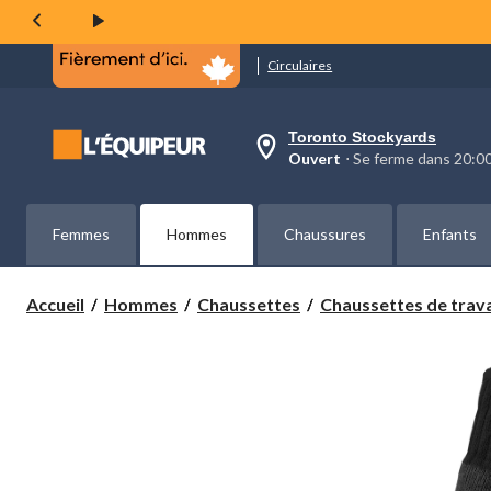
même
page.
Circulaires
Toronto Stockyards
votre
Ouvert
⋅ Se ferme dans 20:
magasin
préféré
est
Toronto
Femmes
Hommes
Chaussures
Enfants
Stockyards,
courament
Ouvert,
Se
Accueil
Hommes
Chaussettes
Chaussettes de trava
ferme
dans
à
20:00
cliquer
pour
changer